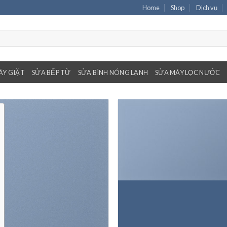
Home
Shop
Dịch vụ
ÁY GIẶT
SỬA BẾP TỪ
SỬA BÌNH NÓNG LẠNH
SỬA MÁY LỌC NƯỚC