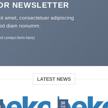
FOR NEWSLETTER
it amet, consectetuer adipiscing
 sed diam nonumm.
ert contact form here)
LATEST NEWS
30
2
Th9