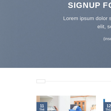
SIGNUP 
Lorem ipsum dolor s
elit,
(ins
11
12
Th6
Th1