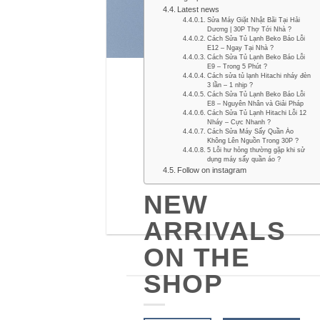
Latest news
Sửa Máy Giặt Nhật Bãi Tại Hải
Dương | 30P Thợ Tới Nhà ?
Cách Sửa Tủ Lạnh Beko Báo Lỗi
E12 – Ngay Tại Nhà ?
Cách Sửa Tủ Lạnh Beko Báo Lỗi
E9 – Trong 5 Phút ?
Cách sửa tủ lạnh Hitachi nháy đèn
3 lần – 1 nhịp ?
Cách Sửa Tủ Lạnh Beko Báo Lỗi
E8 – Nguyên Nhân và Giải Pháp
Cách Sửa Tủ Lạnh Hitachi Lỗi 12
Nháy – Cực Nhanh ?
Cách Sửa Máy Sấy Quần Áo
Không Lên Nguồn Trong 30P ?
5 Lỗi hư hỏng thường gặp khi sử
dụng máy sấy quần áo ?
Follow on instagram
NEW
ARRIVALS
ON THE
SHOP