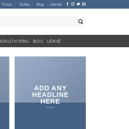
Tin tức
Tài liệu
Blog
Liên hệ
SỬA LÒ VI SÓNG
BLOG
LIÊN HỆ
ADD ANY
HEADLINE
HERE