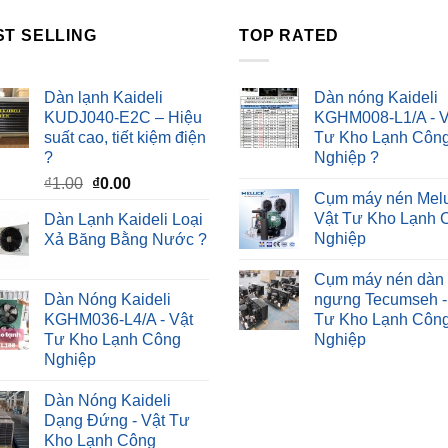
ST SELLING
TOP RATED
Dàn lạnh Kaideli
Dàn nóng Kaideli
KUDJ040-E2C – Hiệu
KGHM008-L1/A - V
suất cao, tiết kiệm điện
Tư Kho Lạnh Côn
?
Nghiệp ?
Giá
Giá
₫
1.00
₫
0.00
Cụm máy nén Melu
gốc
hiện
Vật Tư Kho Lạnh 
Dàn Lạnh Kaideli Loại
là:
tại
Nghiệp
Xả Băng Bằng Nước ?
₫1.00.
là:
₫0.00.
Cụm máy nén dàn
Dàn Nóng Kaideli
ngưng Tecumseh -
KGHM036-L4/A - Vật
Tư Kho Lạnh Côn
Tư Kho Lạnh Công
Nghiệp
Nghiệp
Dàn Nóng Kaideli
Dạng Đứng - Vật Tư
Kho Lạnh Công