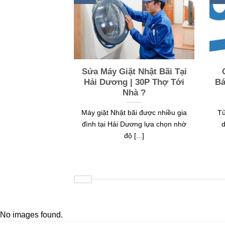
g thường gặp
Sửa Máy Giặt Nhật Bãi Tại
máy sấy quần
Hải Dương | 30P Thợ Tới
Bá
 ?
Nhà ?
 là thiết bị hữu
Máy giặt Nhật bãi được nhiều gia
Tủ
m thời gian phơi
đình tại Hải Dương lựa chọn nhờ
d
.]
độ [...]
No images found.