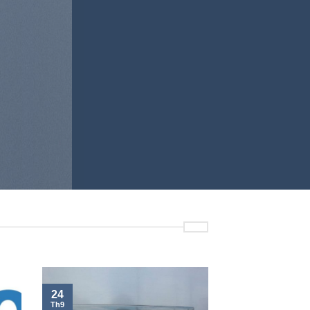
24
Th9