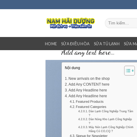
Bỏ
qua
nội
Tìm
dung
kiếm:
HOME
SỬA ĐIỀU HÒA
SỬA TỦ LẠNH
SỬA M
Add any text here…
Nội dung
New arrivals on the shop
Add Any CONTENT here
Add Any Headline here
Add Any Headline here
Featured Products
Featured Categories
Dàn Lạnh Công Nghiệp Trung Tâm
?
Dàn Nóng Kho Lạnh Công Nghiệp
?
Máy Nén Lạnh Công Nghiệp Chính
Hãng Có CO,CQ ?
Signup for Newsletter