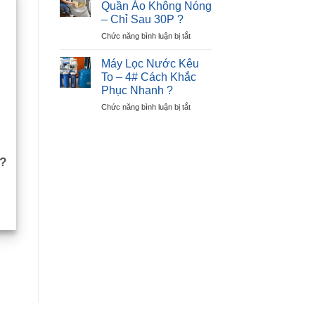
Chỉ
Quần Áo Không Nóng
Lạnh
Sau
– Chỉ Sau 30P ?
Beko
30P
ở
Chức năng bình luận bị tắt
Báo
?
Cách
Lỗi
Sửa
E6
Máy Lọc Nước Kêu
Máy
–
To – 4# Cách Khắc
Sấy
Lỗi
Phục Nhanh ?
Quần
Nút
ở
Chức năng bình luận bị tắt
Áo
Nhấn
Máy
Không
Lọc
Nóng
Nước
–
Kêu
Chỉ
?
To
Sau
–
30P
4#
?
Cách
Khắc
Phục
Nhanh
?