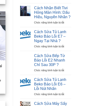
?
Hướng
2
Dẫn
Nháy
Cách Nhận Biết Tivi
Cách
(Lỗi
Hỏng Màn Hình: Dấu
Sửa
Tiếp
Hiệu, Nguyên Nhân ?
Tivi
Điểm)
ở
Chức năng bình luận bị tắt
LG
Hiệu
Cách
Bị
Quả
Nhận
Đen
?
Cách Sửa Tủ Lạnh
Biết
Màn
Beko Báo Lỗi E7 –
Tivi
Hình
Ngay Tại Nhà ?
Hỏng
Trong
ở
Chức năng bình luận bị tắt
Màn
30P?
Cách
Hình:
Sửa
Dấu
Cách Sửa Bếp Từ
Tủ
Hiệu,
Báo Lỗi E2 Nhanh
Lạnh
Nguyên
Chỉ Sau 30P ?
ại
Beko
Nhân
ở
Chức năng bình luận bị tắt
Báo
?
Cách
Lỗi
Sửa
E7
Cách Sửa Tủ Lạnh
o
Bếp
–
Beko Báo Lỗi E6 –
Từ
Ngay
Lỗi Nút Nhấn
Báo
Tại
ở
Chức năng bình luận bị tắt
Lỗi
Nhà
Cách
E2
?
Sửa
Nhanh
Cách Sửa Máy Sấy
Tủ