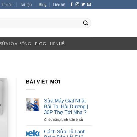
Tin tức
Tài liệu
Blog
Liên hệ
SỬA LÒ VI SÓNG
BLOG
LIÊN HỆ
BÀI VIẾT MỚI
Sửa Máy Giặt Nhật
Bãi Tại Hải Dương |
30P Thợ Tới Nhà ?
ở
Chức năng bình luận bị tắt
Sửa
Máy
Cách Sửa Tủ Lạnh
Giặt