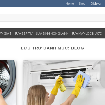
Home
Shop
Dịch vụ
ÁY GIẶT
SỬA BẾP TỪ
SỬA BÌNH NÓNG LẠNH
SỬA MÁY LỌC NƯỚC
LƯU TRỮ DANH MỤC:
BLOG