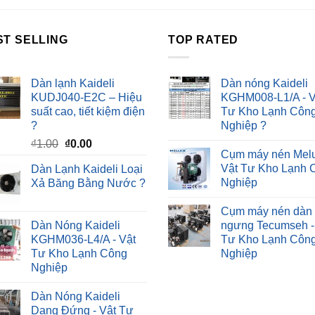
ST SELLING
TOP RATED
Dàn lạnh Kaideli
Dàn nóng Kaideli
KUDJ040-E2C – Hiệu
KGHM008-L1/A - V
suất cao, tiết kiệm điện
Tư Kho Lạnh Côn
?
Nghiệp ?
Giá
Giá
₫
1.00
₫
0.00
Cụm máy nén Melu
gốc
hiện
Vật Tư Kho Lạnh 
Dàn Lạnh Kaideli Loại
là:
tại
Nghiệp
Xả Băng Bằng Nước ?
₫1.00.
là:
₫0.00.
Cụm máy nén dàn
Dàn Nóng Kaideli
ngưng Tecumseh -
KGHM036-L4/A - Vật
Tư Kho Lạnh Côn
Tư Kho Lạnh Công
Nghiệp
Nghiệp
Dàn Nóng Kaideli
Dạng Đứng - Vật Tư