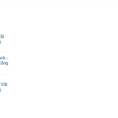
ật
g
ck -
Công
 Vật
g