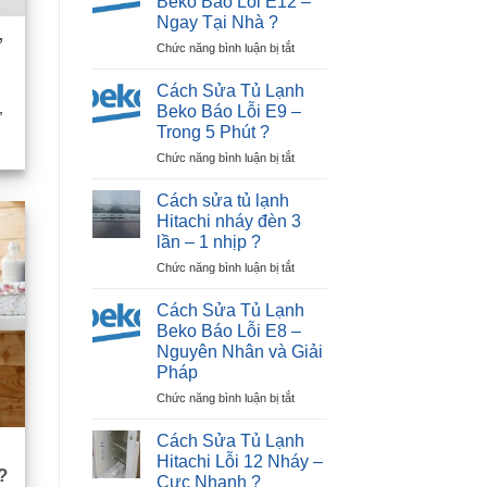
Beko Báo Lỗi E12 –
Nhật
Ngay Tại Nhà ?
Bãi
ợ
ở
Chức năng bình luận bị tắt
Tại
Cách
Hải
Sửa
Dương
Cách Sửa Tủ Lạnh
Tủ
|
,
Beko Báo Lỗi E9 –
Lạnh
30P
Trong 5 Phút ?
Beko
Thợ
ở
Chức năng bình luận bị tắt
Báo
Tới
Cách
Lỗi
Nhà
Sửa
E12
?
Cách sửa tủ lạnh
Tủ
–
Hitachi nháy đèn 3
Lạnh
Ngay
lần – 1 nhịp ?
Beko
Tại
ở
Chức năng bình luận bị tắt
Báo
Nhà
Cách
Lỗi
?
sửa
E9
Cách Sửa Tủ Lạnh
tủ
–
Beko Báo Lỗi E8 –
lạnh
Trong
Nguyên Nhân và Giải
Hitachi
5
Pháp
nháy
Phút
đèn
?
ở
Chức năng bình luận bị tắt
3
Cách
lần
Sửa
Cách Sửa Tủ Lạnh
–
Tủ
Hitachi Lỗi 12 Nháy –
1
Lạnh
?
Cực Nhanh ?