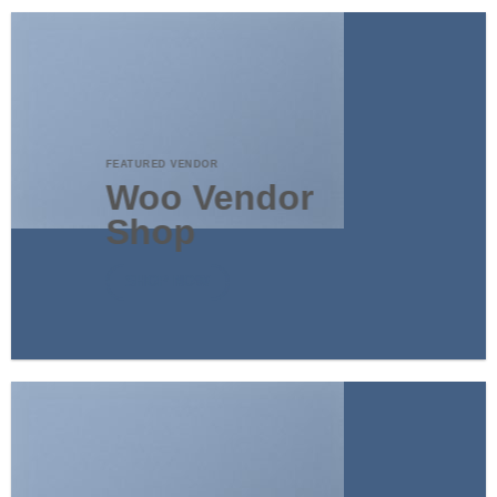
Cách Sửa Máy Sấy Quần Áo Không Lên Nguồn
Trong 30P ?
5 Lỗi hư hỏng thường gặp khi sử dụng máy sấy
quần áo ?
GO TO SHOP
FEATURED VENDOR
Woo Vendor
Shop
SHOP NOW