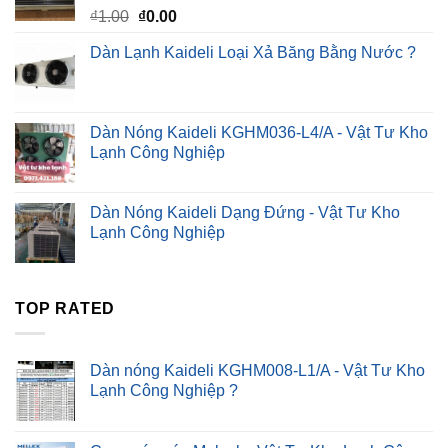
Giá
Giá
₫
1.00
₫
0.00
gốc
hiện
Dàn Lạnh Kaideli Loại Xả Băng Bằng Nước ?
là:
tại
₫1.00.
là:
₫0.00.
Dàn Nóng Kaideli KGHM036-L4/A - Vật Tư Kho
Lạnh Công Nghiệp
Dàn Nóng Kaideli Dạng Đứng - Vật Tư Kho
Lạnh Công Nghiệp
TOP RATED
Dàn nóng Kaideli KGHM008-L1/A - Vật Tư Kho
Lạnh Công Nghiệp ?