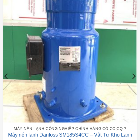
MÁY NÉN LẠNH CÔNG NGHIỆP CHÍNH HÃNG CÓ CO,CQ ?
Máy nén lạnh Danfoss SM185S4CC – Vật Tư Kho Lạnh