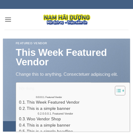
Bỏ
qua
nội
dung
FEATURED VENDOR
This Week Featured
Vendor
Change this to anything. Consectetuer adipiscing elit.
Nội dung
Featured Vendor
This Week Featured Vendor
This is a simple banner
Featured Vendor
Woo Vendor Shop
This is a simple banner
This is a simple headline