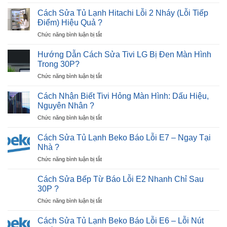
5
Áo
Nhanh
Lỗi
Không
Cách Sửa Tủ Lạnh Hitachi Lỗi 2 Nháy (Lỗi Tiếp
?
hư
Lên
Điểm) Hiệu Quả ?
hỏng
Nguồn
ở
Chức năng bình luận bị tắt
thường
Trong
Cách
gặp
30P
Sửa
khi
Hướng Dẫn Cách Sửa Tivi LG Bị Đen Màn Hình
?
Tủ
sử
Trong 30P?
Lạnh
dụng
ở
Chức năng bình luận bị tắt
Hitachi
máy
Hướng
Lỗi
sấy
Dẫn
2
Cách Nhận Biết Tivi Hỏng Màn Hình: Dấu Hiệu,
quần
Cách
Nháy
Nguyên Nhân ?
áo
Sửa
(Lỗi
?
ở
Chức năng bình luận bị tắt
Tivi
Tiếp
Cách
LG
Điểm)
Nhận
Bị
Cách Sửa Tủ Lạnh Beko Báo Lỗi E7 – Ngay Tại
Hiệu
Biết
Đen
Nhà ?
Quả
Tivi
Màn
?
ở
Chức năng bình luận bị tắt
Hỏng
Hình
Cách
Màn
Trong
Sửa
Hình:
Cách Sửa Bếp Từ Báo Lỗi E2 Nhanh Chỉ Sau
30P?
Tủ
Dấu
30P ?
Lạnh
Hiệu,
ở
Chức năng bình luận bị tắt
Beko
Nguyên
Cách
Báo
Nhân
Sửa
Lỗi
Cách Sửa Tủ Lạnh Beko Báo Lỗi E6 – Lỗi Nút
?
Bếp