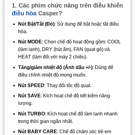
1. Các phím chức năng trên điều khiển
điều hòa
Casper?
Nút Bật/Tắt (Đỏ)
: Sử dụng để bật hoặc tắt điều
hòa.
Nút MODE
: Chọn chế độ hoạt động gồm: COOL
(làm lạnh), DRY (hút ẩm), FAN (quạt gó) và
HEAT (làm đối với máy 2 chiều).
Tăng/giảm nhiệt độ (Ánh dấu +/-)
: Dùng để
điều chỉnh nhiệt độ mong muốn.
Nút SPEED
: Thay đổi tốc độ quạt.
Nút SAVE
: Kích hoạt chế độ tiết kiệm năng
lượng.
Nút TURBO
: Kích hoạt chế độ làm lạnh nhanh
trong thời gian ngắn nhất.
Nút BABY CARE
: Chế độ chăm sóc trẻ em