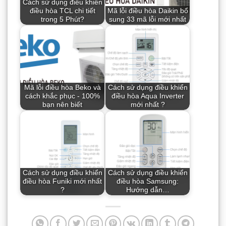
Cách sử dụng điều khiển
điều hòa TCL chi tiết
Mã lỗi điều hòa Daikin bổ
trong 5 Phút?
sung 33 mã lỗi mới nhất
Mã lỗi điều hòa Beko và
Cách sử dụng điều khiển
cách khắc phục - 100%
điều hòa Aqua Inverter
bạn nên biết
mới nhất ?
Cách sử dụng điều khiển
Cách sử dụng điều khiển
điều hòa Funiki mới nhất
điều hòa Samsung:
?
Hướng dẫn…