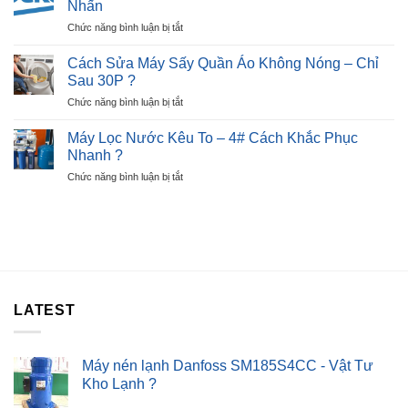
E7
Nhấn
Từ
–
ở
Chức năng bình luận bị tắt
Báo
Ngay
Cách
Lỗi
Tại
Sửa
E2
Cách Sửa Máy Sấy Quần Áo Không Nóng – Chỉ
Nhà
Tủ
Nhanh
Sau 30P ?
?
Lạnh
Chỉ
ở
Chức năng bình luận bị tắt
Beko
Sau
Cách
Báo
30P
Sửa
Lỗi
Máy Lọc Nước Kêu To – 4# Cách Khắc Phục
?
Máy
E6
Nhanh ?
Sấy
–
ở
Chức năng bình luận bị tắt
Quần
Lỗi
Máy
Áo
Nút
Lọc
Không
Nhấn
Nước
Nóng
Kêu
–
To
Chỉ
–
Sau
4#
30P
Cách
?
LATEST
Khắc
Phục
Nhanh
?
Máy nén lạnh Danfoss SM185S4CC - Vật Tư
Kho Lạnh ?