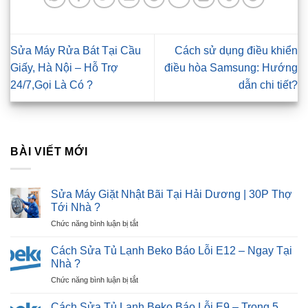
Sửa Máy Rửa Bát Tại Cầu
Cách sử dụng điều khiển
Giấy, Hà Nội – Hỗ Trợ
điều hòa Samsung: Hướng
24/7,Gọi Là Có ?
dẫn chi tiết?
BÀI VIẾT MỚI
Sửa Máy Giặt Nhật Bãi Tại Hải Dương | 30P Thợ
Tới Nhà ?
ở
Chức năng bình luận bị tắt
Sửa
Máy
Cách Sửa Tủ Lạnh Beko Báo Lỗi E12 – Ngay Tại
Giặt
Nhà ?
Nhật
ở
Chức năng bình luận bị tắt
Bãi
Cách
Tại
Sửa
Hải
Cách Sửa Tủ Lạnh Beko Báo Lỗi E9 – Trong 5