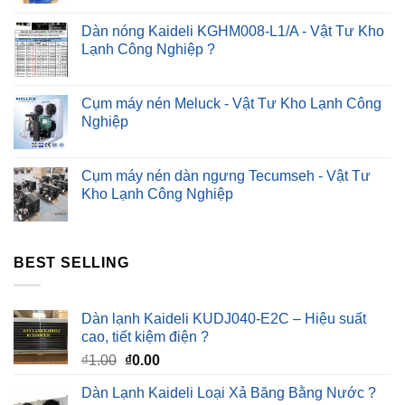
Dàn nóng Kaideli KGHM008-L1/A - Vật Tư Kho
Lạnh Công Nghiệp ?
Cụm máy nén Meluck - Vật Tư Kho Lạnh Công
Nghiệp
Cụm máy nén dàn ngưng Tecumseh - Vật Tư
Kho Lạnh Công Nghiệp
BEST SELLING
Dàn lạnh Kaideli KUDJ040-E2C – Hiệu suất
cao, tiết kiệm điện ?
Giá
Giá
₫
1.00
₫
0.00
gốc
hiện
Dàn Lạnh Kaideli Loại Xả Băng Bằng Nước ?
là:
tại