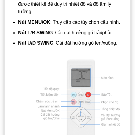
được thiết kế để duy trì nhiệt độ và độ ẩm lý
tưởng.
Nút MENU/OK
: Truy cập các tùy chọn cấu hình.
Nút L/R SWING
: Cài đặt hướng gó trái/phải.
Nút U/D SWING
: Cài đặt hướng gó lên/xuống.