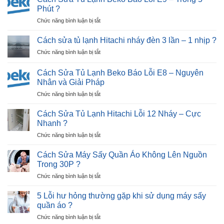
Tủ
Dương
Phút ?
Lạnh
|
ở
Chức năng bình luận bị tắt
Beko
30P
Cách
Báo
Thợ
Sửa
Lỗi
Cách sửa tủ lạnh Hitachi nháy đèn 3 lần – 1 nhịp ?
Tới
Tủ
E12
Nhà
ở
Chức năng bình luận bị tắt
Lạnh
–
?
Cách
Beko
Ngay
sửa
Báo
Cách Sửa Tủ Lạnh Beko Báo Lỗi E8 – Nguyên
Tại
tủ
Lỗi
Nhân và Giải Pháp
Nhà
lạnh
E9
?
ở
Chức năng bình luận bị tắt
Hitachi
–
Cách
nháy
Trong
Sửa
đèn
Cách Sửa Tủ Lạnh Hitachi Lỗi 12 Nháy – Cực
5
Tủ
3
Nhanh ?
Phút
Lạnh
lần
?
ở
Chức năng bình luận bị tắt
Beko
–
Cách
Báo
1
Sửa
Lỗi
Cách Sửa Máy Sấy Quần Áo Không Lên Nguồn
nhịp
Tủ
E8
?
Trong 30P ?
Lạnh
–
ở
Chức năng bình luận bị tắt
Hitachi
Nguyên
Cách
Lỗi
Nhân
Sửa
12
5 Lỗi hư hỏng thường gặp khi sử dụng máy sấy
và
Máy
Nháy
quần áo ?
Giải
Sấy
–
Pháp
ở
Chức năng bình luận bị tắt
Quần
Cực