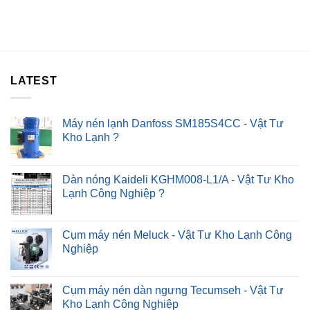
Lọc
Không
Nhấn
Nước
Nóng
Kêu
–
To
Chỉ
–
Sau
4#
30P
Cách
?
LATEST
Khắc
Phục
Nhanh
?
Máy nén lạnh Danfoss SM185S4CC - Vật Tư
Kho Lạnh ?
Dàn nóng Kaideli KGHM008-L1/A - Vật Tư Kho
Lạnh Công Nghiệp ?
Cụm máy nén Meluck - Vật Tư Kho Lạnh Công
Nghiệp
Cụm máy nén dàn ngưng Tecumseh - Vật Tư
Kho Lạnh Công Nghiệp