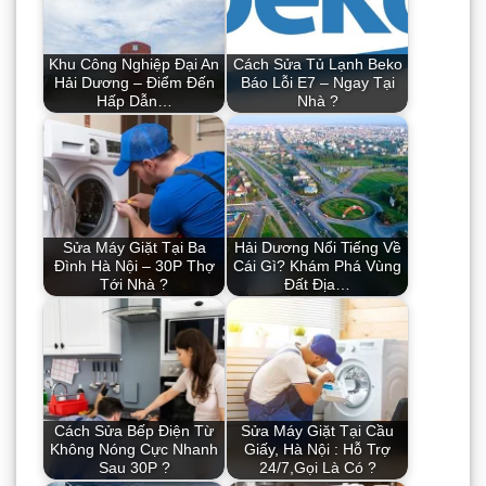
Khu Công Nghiệp Đại An
Cách Sửa Tủ Lạnh Beko
Hải Dương – Điểm Đến
Báo Lỗi E7 – Ngay Tại
Hấp Dẫn…
Nhà ?
Sửa Máy Giặt Tại Ba
Hải Dương Nổi Tiếng Về
Đình Hà Nội – 30P Thợ
Cái Gì? Khám Phá Vùng
Tới Nhà ?
Đất Địa…
Cách Sửa Bếp Điện Từ
Sửa Máy Giặt Tại Cầu
Không Nóng Cực Nhanh
Giấy, Hà Nội : Hỗ Trợ
Sau 30P ?
24/7,Gọi Là Có ?