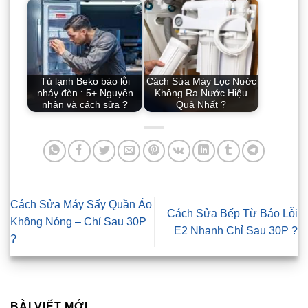
Tủ lạnh Beko báo lỗi
Cách Sửa Máy Lọc Nước
nháy đèn : 5+ Nguyên
Không Ra Nước Hiệu
nhân và cách sửa ?
Quả Nhất ?
Cách Sửa Máy Sấy Quần Áo
Cách Sửa Bếp Từ Báo Lỗi
Không Nóng – Chỉ Sau 30P
E2 Nhanh Chỉ Sau 30P ?
?
BÀI VIẾT MỚI