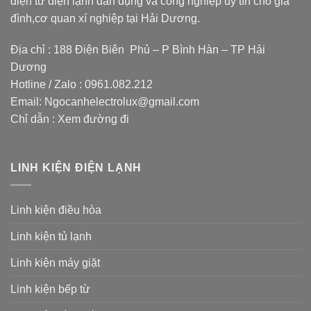
điện tử điện lạnh dân dụng và công nghiệp uy tín cho gia
đình,cơ quan xí nghiệp tại Hải Dương.
Địa chỉ : 188 Điện Biên Phủ – P Bình Hàn – TP Hải
Dương
Hotline / Zalo :
0961.082.212
Email:
Ngocanhelectrolux@gmail.com
Chỉ dẫn :
Xem đường đi
LINH KIỆN ĐIỆN LẠNH
Linh kiện điều hòa
Linh kiện tủ lạnh
Linh kiện máy giặt
Linh kiện bếp từ