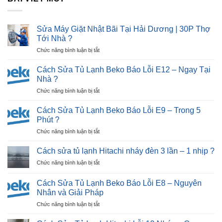
Sửa Máy Giặt Nhật Bãi Tại Hải Dương | 30P Thợ
Tới Nhà ?
ở
Chức năng bình luận bị tắt
Sửa
Máy
Cách Sửa Tủ Lạnh Beko Báo Lỗi E12 – Ngay Tại
Giặt
Nhà ?
Nhật
ở
Chức năng bình luận bị tắt
Bãi
Cách
Tại
Sửa
Hải
Cách Sửa Tủ Lạnh Beko Báo Lỗi E9 – Trong 5
Tủ
Dương
Phút ?
Lạnh
|
ở
Chức năng bình luận bị tắt
Beko
30P
Cách
Báo
Thợ
Sửa
Lỗi
Cách sửa tủ lạnh Hitachi nháy đèn 3 lần – 1 nhịp ?
Tới
Tủ
E12
Nhà
ở
Chức năng bình luận bị tắt
Lạnh
–
?
Cách
Beko
Ngay
sửa
Báo
Cách Sửa Tủ Lạnh Beko Báo Lỗi E8 – Nguyên
Tại
tủ
Lỗi
Nhân và Giải Pháp
Nhà
lạnh
E9
?
ở
Chức năng bình luận bị tắt
Hitachi
–
Cách
nháy
Trong
Sửa
đèn