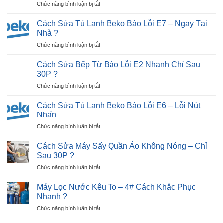
ở
Chức năng bình luận bị tắt
Tivi
Tiếp
Cách
LG
Điểm)
Nhận
Bị
Cách Sửa Tủ Lạnh Beko Báo Lỗi E7 – Ngay Tại
Hiệu
Biết
Đen
Nhà ?
Quả
Tivi
Màn
?
ở
Chức năng bình luận bị tắt
Hỏng
Hình
Cách
Màn
Trong
Sửa
Hình:
Cách Sửa Bếp Từ Báo Lỗi E2 Nhanh Chỉ Sau
30P?
Tủ
Dấu
30P ?
Lạnh
Hiệu,
ở
Chức năng bình luận bị tắt
Beko
Nguyên
Cách
Báo
Nhân
Sửa
Lỗi
Cách Sửa Tủ Lạnh Beko Báo Lỗi E6 – Lỗi Nút
?
Bếp
E7
Nhấn
Từ
–
ở
Chức năng bình luận bị tắt
Báo
Ngay
Cách
Lỗi
Tại
Sửa
E2
Cách Sửa Máy Sấy Quần Áo Không Nóng – Chỉ
Nhà
Tủ
Nhanh
Sau 30P ?
?
Lạnh
Chỉ
ở
Chức năng bình luận bị tắt
Beko
Sau
Cách
Báo
30P
Sửa
Lỗi
Máy Lọc Nước Kêu To – 4# Cách Khắc Phục
?
Máy
E6
Nhanh ?
Sấy
–
ở
Chức năng bình luận bị tắt
Quần
Lỗi
Máy
Áo
Nút