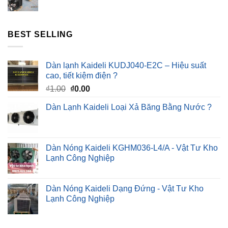
BEST SELLING
Dàn lạnh Kaideli KUDJ040-E2C – Hiệu suất
cao, tiết kiệm điện ?
Giá
Giá
₫
1.00
₫
0.00
gốc
hiện
Dàn Lạnh Kaideli Loại Xả Băng Bằng Nước ?
là:
tại
₫1.00.
là:
₫0.00.
Dàn Nóng Kaideli KGHM036-L4/A - Vật Tư Kho
Lạnh Công Nghiệp
Dàn Nóng Kaideli Dạng Đứng - Vật Tư Kho
Lạnh Công Nghiệp