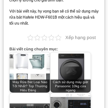
chọn lý tưởng cho gia đình bạn.
Với bài viết này, hy vọng bạn sẽ có thể sử dụng máy
rửa bát Hafele HDW-F601B một cách hiệu quả và
tối ưu nhất.
Xếp hạng post
Bài viết cùng chuyên mục:
Máy Rửa Bát Loại Nào
Cách sử dụng máy giặt
Tốt Nhất? Top Thương
Panasonic 10kg cửa
Hiệu Đáng…
ngang