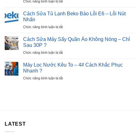
ở
Chức năng bình luận bị tắt
Beko
Nguyên
Cách
Báo
Nhân
Sửa
Lỗi
Cách Sửa Tủ Lạnh Beko Báo Lỗi E6 – Lỗi Nút
?
Bếp
E7
Nhấn
Từ
–
ở
Chức năng bình luận bị tắt
Báo
Ngay
Cách
Lỗi
Tại
Sửa
E2
Cách Sửa Máy Sấy Quần Áo Không Nóng – Chỉ
Nhà
Tủ
Nhanh
Sau 30P ?
?
Lạnh
Chỉ
ở
Chức năng bình luận bị tắt
Beko
Sau
Cách
Báo
30P
Sửa
Lỗi
Máy Lọc Nước Kêu To – 4# Cách Khắc Phục
?
Máy
E6
Nhanh ?
Sấy
–
ở
Chức năng bình luận bị tắt
Quần
Lỗi
Máy
Áo
Nút
Lọc
Không
Nhấn
Nước
Nóng
Kêu
–
To
Chỉ
–
Sau
4#
30P
Cách
?
LATEST
Khắc
Phục
Nhanh