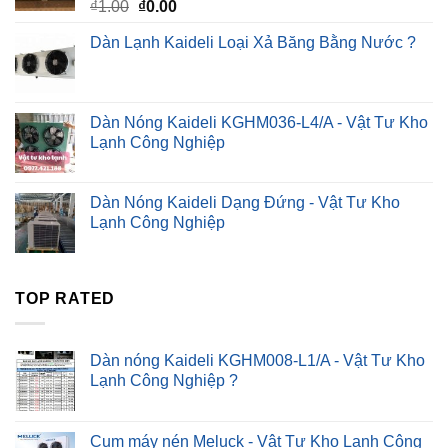
Giá
Giá
₫
1.00
₫
0.00
gốc
hiện
Dàn Lạnh Kaideli Loại Xả Băng Bằng Nước ?
là:
tại
₫1.00.
là:
₫0.00.
Dàn Nóng Kaideli KGHM036-L4/A - Vật Tư Kho
Lạnh Công Nghiệp
Dàn Nóng Kaideli Dạng Đứng - Vật Tư Kho
Lạnh Công Nghiệp
TOP RATED
Dàn nóng Kaideli KGHM008-L1/A - Vật Tư Kho
Lạnh Công Nghiệp ?
Cụm máy nén Meluck - Vật Tư Kho Lạnh Công