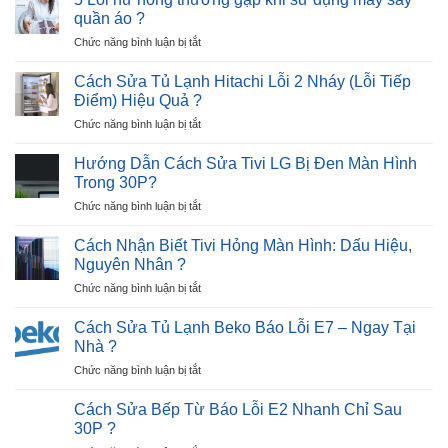
Máy
Nháy
quần áo ?
Giải
Sấy
–
Pháp
ở
Chức năng bình luận bị tắt
Quần
Cực
5
Áo
Nhanh
Lỗi
Không
Cách Sửa Tủ Lạnh Hitachi Lỗi 2 Nháy (Lỗi Tiếp
?
hư
Lên
Điểm) Hiệu Quả ?
hỏng
Nguồn
ở
Chức năng bình luận bị tắt
thường
Trong
Cách
gặp
30P
Sửa
khi
Hướng Dẫn Cách Sửa Tivi LG Bị Đen Màn Hình
?
Tủ
sử
Trong 30P?
Lạnh
dụng
ở
Chức năng bình luận bị tắt
Hitachi
máy
Hướng
Lỗi
sấy
Dẫn
2
Cách Nhận Biết Tivi Hỏng Màn Hình: Dấu Hiệu,
quần
Cách
Nháy
Nguyên Nhân ?
áo
Sửa
(Lỗi
?
ở
Chức năng bình luận bị tắt
Tivi
Tiếp
Cách
LG
Điểm)
Nhận
Bị
Cách Sửa Tủ Lạnh Beko Báo Lỗi E7 – Ngay Tại
Hiệu
Biết
Đen
Nhà ?
Quả
Tivi
Màn
?
ở
Chức năng bình luận bị tắt
Hỏng
Hình
Cách
Màn
Trong
Sửa
Hình:
Cách Sửa Bếp Từ Báo Lỗi E2 Nhanh Chỉ Sau
30P?
Tủ
Dấu
30P ?
Lạnh
Hiệu,