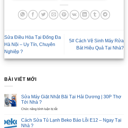
Sửa Điều Hòa Tại Đống Đa
5# Cách Vệ Sinh Máy Rửa
Hà Nội – Uy Tín, Chuyên
Bát Hiệu Quả Tại Nhà?
Nghiệp ?
BÀI VIẾT MỚI
Sửa Máy Giặt Nhật Bãi Tại Hải Dương | 30P Thợ
Tới Nhà ?
ở
Chức năng bình luận bị tắt
Sửa
Máy
Cách Sửa Tủ Lạnh Beko Báo Lỗi E12 – Ngay Tại
Giặt
Nhà ?