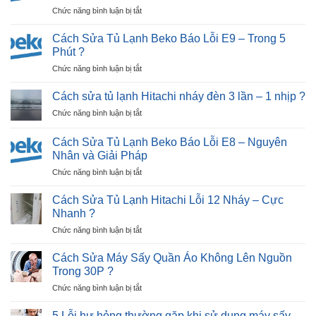
Nhật
ở
Chức năng bình luận bị tắt
Bãi
Cách
Tại
Sửa
Hải
Cách Sửa Tủ Lạnh Beko Báo Lỗi E9 – Trong 5
Tủ
Dương
Phút ?
Lạnh
|
ở
Chức năng bình luận bị tắt
Beko
30P
Cách
Báo
Thợ
Sửa
Lỗi
Cách sửa tủ lạnh Hitachi nháy đèn 3 lần – 1 nhịp ?
Tới
Tủ
E12
Nhà
ở
Chức năng bình luận bị tắt
Lạnh
–
?
Cách
Beko
Ngay
sửa
Báo
Cách Sửa Tủ Lạnh Beko Báo Lỗi E8 – Nguyên
Tại
tủ
Lỗi
Nhân và Giải Pháp
Nhà
lạnh
E9
?
ở
Chức năng bình luận bị tắt
Hitachi
–
Cách
nháy
Trong
Sửa
đèn
Cách Sửa Tủ Lạnh Hitachi Lỗi 12 Nháy – Cực
5
Tủ
3
Nhanh ?
Phút
Lạnh
lần
?
ở
Chức năng bình luận bị tắt
Beko
–
Cách
Báo
1
Sửa
Lỗi
Cách Sửa Máy Sấy Quần Áo Không Lên Nguồn
nhịp
Tủ
E8
?
Trong 30P ?
Lạnh
–
ở
Chức năng bình luận bị tắt
Hitachi
Nguyên
Cách
Lỗi
Nhân
Sửa
12
5 Lỗi hư hỏng thường gặp khi sử dụng máy sấy
và