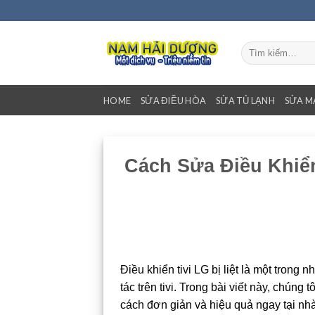
Bỏ
qua
nội
Tìm
dung
kiếm:
HOME
SỬA ĐIỀU HÒA
SỬA TỦ LẠNH
SỬA M
Cách Sửa Điều Khiển
Điều khiển tivi LG bị liệt là một tron
tác trên tivi. Trong bài viết này, chúng
cách đơn giản và hiệu quả ngay tại nhà