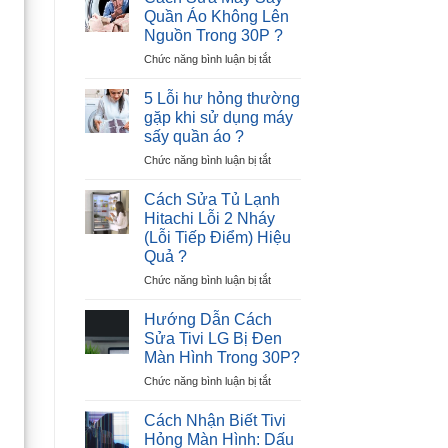
Tủ
–
Quần Áo Không Lên
Lạnh
Nguyên
Nguồn Trong 30P ?
Hitachi
Nhân
ở
Chức năng bình luận bị tắt
Lỗi
và
Cách
12
Giải
Sửa
Nháy
Pháp
5 Lỗi hư hỏng thường
Máy
–
gặp khi sử dụng máy
Sấy
Cực
sấy quần áo ?
Quần
Nhanh
ở
Chức năng bình luận bị tắt
Áo
?
5
Không
Lỗi
Lên
Cách Sửa Tủ Lạnh
hư
Nguồn
Hitachi Lỗi 2 Nháy
hỏng
Trong
(Lỗi Tiếp Điểm) Hiệu
thường
30P
Quả ?
gặp
?
khi
ở
Chức năng bình luận bị tắt
sử
Cách
dụng
Sửa
Hướng Dẫn Cách
máy
Tủ
Sửa Tivi LG Bị Đen
sấy
Lạnh
Màn Hình Trong 30P?
quần
Hitachi
áo
ở
Chức năng bình luận bị tắt
Lỗi
?
Hướng
2
Dẫn
Nháy
Cách Nhận Biết Tivi
Cách
(Lỗi
Hỏng Màn Hình: Dấu
Sửa