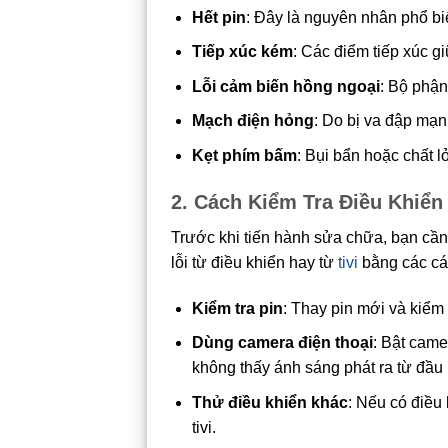
Hết pin
: Đây là nguyên nhân phổ bi
Tiếp xúc kém
: Các điểm tiếp xúc g
Lỗi cảm biến hồng ngoại
: Bộ phận
Mạch điện hỏng
: Do bị va đập mạn
Kẹt phím bấm
: Bụi bẩn hoặc chất l
2. Cách Kiểm Tra Điều Khiển 
Trước khi tiến hành sửa chữa, bạn cầ
lỗi từ điều khiển hay từ
tivi
bằng các cá
Kiểm tra pin
: Thay pin mới và kiểm t
Dùng camera điện thoại
: Bật came
không thấy ánh sáng phát ra từ đầu 
Thử điều khiển khác
: Nếu có điều 
tivi.