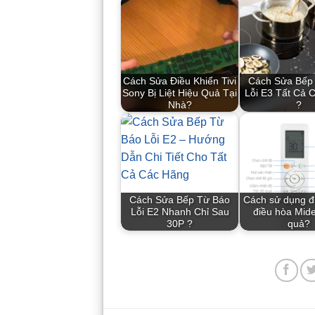
Cách Sửa Điều Khiển Tivi
Cách Sửa Bếp
Sony Bị Liệt Hiệu Quả Tại
Lỗi E3 Tất Cả 
Nhà?
?
Cách Sửa Bếp Từ Báo
Cách sử dụng đ
Lỗi E2 Nhanh Chỉ Sau
điều hòa Mid
30P ?
quả?