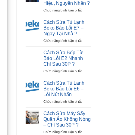
Tiếp
Hiệu, Nguyên Nhân ?
Tivi
Điểm)
ở
Chức năng bình luận bị tắt
LG
Hiệu
Cách
Bị
Quả
Nhận
Đen
?
Cách Sửa Tủ Lạnh
Biết
Màn
Beko Báo Lỗi E7 –
Tivi
Hình
Ngay Tại Nhà ?
Hỏng
Trong
ở
Chức năng bình luận bị tắt
Màn
30P?
Cách
Hình:
Sửa
Dấu
Cách Sửa Bếp Từ
Tủ
Hiệu,
Báo Lỗi E2 Nhanh
Lạnh
Nguyên
Chỉ Sau 30P ?
Beko
Nhân
ở
Chức năng bình luận bị tắt
Báo
?
Cách
Lỗi
Sửa
E7
Cách Sửa Tủ Lạnh
Bếp
–
Beko Báo Lỗi E6 –
Từ
Ngay
Lỗi Nút Nhấn
Báo
Tại
ở
Chức năng bình luận bị tắt
Lỗi
Nhà
Cách
E2
?
Sửa
Nhanh
Cách Sửa Máy Sấy
Tủ
Chỉ
Quần Áo Không Nóng
Lạnh
Sau
– Chỉ Sau 30P ?
Beko
30P
ở
Chức năng bình luận bị tắt
Báo
?