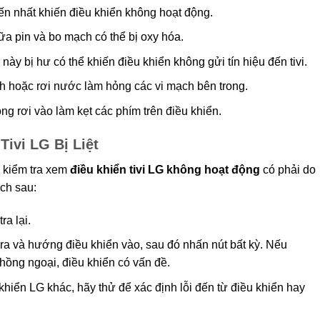
ến nhất khiến điều khiển không hoạt động.
iữa pin và bo mạch có thể bị oxy hóa.
 này bị hư có thể khiến điều khiển không gửi tín hiệu đến tivi.
h hoặc rơi nước làm hỏng các vi mạch bên trong.
ỏng rơi vào làm kẹt các phím trên điều khiển.
Tivi LG Bị Liệt
n kiểm tra xem
điều khiển tivi LG không hoạt động
có phải do
ch sau:
ra lại.
ra và hướng điều khiển vào, sau đó nhấn nút bất kỳ. Nếu
hồng ngoại, điều khiển có vấn đề.
khiển LG khác, hãy thử để xác định lỗi đến từ điều khiển hay