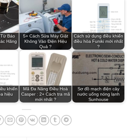
 Từ Báo
5+ Cách Sửa Máy Giặt
Cách sử dụng điều khiển
Các Hãng
Không Vào Điện Hiệu
điều hòa Funiki mới nhất
Quả ?
?
iều khiển
Mã Đa Năng Điều Hoà
Sơ đồ mạch điện cây
ea hiệu
Casper : 2+ Cách tra mã
nước uống nóng lạnh
mới nhất ?
Sunhouse