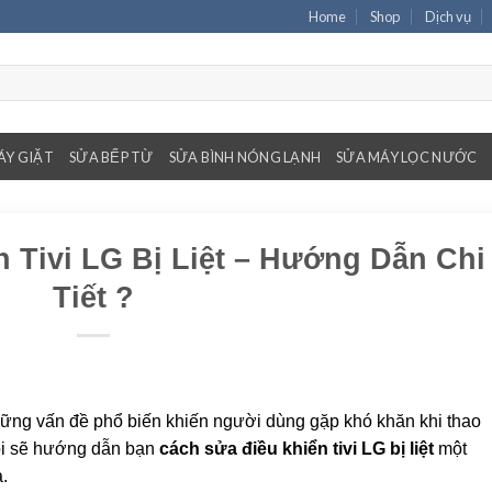
Home
Shop
Dịch vụ
ÁY GIẶT
SỬA BẾP TỪ
SỬA BÌNH NÓNG LẠNH
SỬA MÁY LỌC NƯỚC
 Tivi LG Bị Liệt – Hướng Dẫn Chi
Tiết ?
g những vấn đề phổ biến khiến người dùng gặp khó khăn khi thao
 tôi sẽ hướng dẫn bạn
cách sửa điều khiển tivi LG bị liệt
một
.