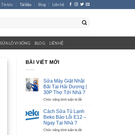
Tin tức
Tài liệu
Blog
Liên hệ
SỬA LÒ VI SÓNG
BLOG
LIÊN HỆ
BÀI VIẾT MỚI
Sửa Máy Giặt Nhật
Bãi Tại Hải Dương |
30P Thợ Tới Nhà ?
ở
Chức năng bình luận bị tắt
Sửa
Máy
Cách Sửa Tủ Lạnh
Giặt
Beko Báo Lỗi E12 –
Nhật
Ngay Tại Nhà ?
Bãi
ở
Chức năng bình luận bị tắt
Tại
Cách
Hải