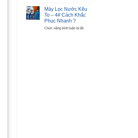
Cách
Lỗi
Sửa
E6
Máy Lọc Nước Kêu
Máy
–
To – 4# Cách Khắc
Sấy
Lỗi
Phục Nhanh ?
Quần
Nút
ở
Chức năng bình luận bị tắt
Áo
Nhấn
Máy
Không
Lọc
Nóng
Nước
–
Kêu
Chỉ
To
Sau
–
30P
4#
?
Cách
Khắc
Phục
Nhanh
?