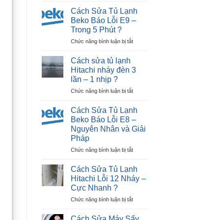
Sửa
Dương
Cách Sửa Tủ Lạnh
Tủ
|
Beko Báo Lỗi E9 –
Lạnh
30P
Trong 5 Phút ?
Beko
Thợ
ở
Chức năng bình luận bị tắt
Báo
Tới
Cách
Lỗi
Nhà
Sửa
E12
?
Cách sửa tủ lạnh
Tủ
–
Hitachi nháy đèn 3
Lạnh
Ngay
lần – 1 nhịp ?
Beko
Tại
ở
Chức năng bình luận bị tắt
Báo
Nhà
Cách
Lỗi
?
sửa
E9
Cách Sửa Tủ Lạnh
tủ
–
Beko Báo Lỗi E8 –
lạnh
Trong
Nguyên Nhân và Giải
Hitachi
5
Pháp
nháy
Phút
đèn
?
ở
Chức năng bình luận bị tắt
3
Cách
lần
Sửa
Cách Sửa Tủ Lạnh
–
Tủ
Hitachi Lỗi 12 Nháy –
1
Lạnh
Cực Nhanh ?
nhịp
Beko
?
ở
Chức năng bình luận bị tắt
Báo
Cách
Lỗi
Sửa
E8
Cách Sửa Máy Sấy