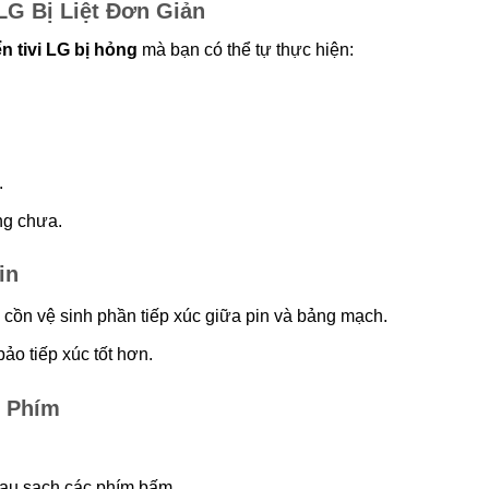
 LG Bị Liệt Đơn Giản
n tivi LG bị hỏng
mà bạn có thể tự thực hiện:
.
ng chưa.
in
ồn vệ sinh phần tiếp xúc giữa pin và bảng mạch.
ảo tiếp xúc tốt hơn.
n Phím
au sạch các phím bấm.