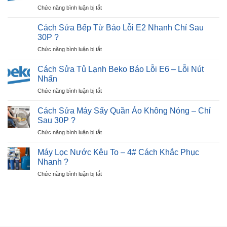
Tivi
Màn
?
ở
Chức năng bình luận bị tắt
Hỏng
Hình
Cách
Màn
Trong
Sửa
Hình:
Cách Sửa Bếp Từ Báo Lỗi E2 Nhanh Chỉ Sau
30P?
Tủ
Dấu
30P ?
Lạnh
Hiệu,
ở
Chức năng bình luận bị tắt
Beko
Nguyên
Cách
Báo
Nhân
Sửa
Lỗi
Cách Sửa Tủ Lạnh Beko Báo Lỗi E6 – Lỗi Nút
?
Bếp
E7
Nhấn
Từ
–
ở
Chức năng bình luận bị tắt
Báo
Ngay
Cách
Lỗi
Tại
Sửa
E2
Cách Sửa Máy Sấy Quần Áo Không Nóng – Chỉ
Nhà
Tủ
Nhanh
Sau 30P ?
?
Lạnh
Chỉ
ở
Chức năng bình luận bị tắt
Beko
Sau
Cách
Báo
30P
Sửa
Lỗi
Máy Lọc Nước Kêu To – 4# Cách Khắc Phục
?
Máy
E6
Nhanh ?
Sấy
–
ở
Chức năng bình luận bị tắt
Quần
Lỗi
Máy
Áo
Nút
Lọc
Không
Nhấn
Nước
Nóng
Kêu
–
To
Chỉ
–
Sau