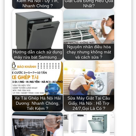
Kiếm Hà Nội - Uy Tín,
Giặt Cửa Đứng Hiệu Quả
Nhanh Chóng ?
Nhất?
Nguyên nhân điều hòa
Hướng dẫn cách sử dụng
chạy nhưng không mát
máy rửa bát Samsung…
và cách sửa ?
Xe Tải Ghép Hà Nội Hải
Sửa Máy Giặt Tại Cầu
Dương: Nhanh Chóng,
Giấy, Hà Nội : Hỗ Trợ
Tiết Kiệm ?
24/7,Gọi Là Có ?