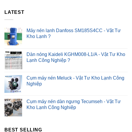
4#
30P
Cách
?
LATEST
Khắc
Phục
Nhanh
?
Máy nén lạnh Danfoss SM185S4CC - Vật Tư
Kho Lạnh ?
Dàn nóng Kaideli KGHM008-L1/A - Vật Tư Kho
Lạnh Công Nghiệp ?
Cụm máy nén Meluck - Vật Tư Kho Lạnh Công
Nghiệp
Cụm máy nén dàn ngưng Tecumseh - Vật Tư
Kho Lạnh Công Nghiệp
BEST SELLING