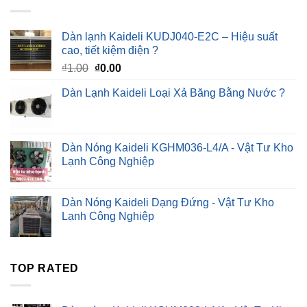
Dàn lạnh Kaideli KUDJ040-E2C – Hiệu suất
cao, tiết kiệm điện ?
Giá
Giá
₫
1.00
₫
0.00
gốc
hiện
Dàn Lạnh Kaideli Loại Xả Băng Bằng Nước ?
là:
tại
₫1.00.
là:
₫0.00.
Dàn Nóng Kaideli KGHM036-L4/A - Vật Tư Kho
Lạnh Công Nghiệp
Dàn Nóng Kaideli Dạng Đứng - Vật Tư Kho
Lạnh Công Nghiệp
TOP RATED