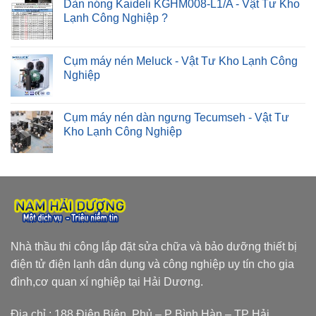
Dàn nóng Kaideli KGHM008-L1/A - Vật Tư Kho
Lạnh Công Nghiệp ?
Cụm máy nén Meluck - Vật Tư Kho Lạnh Công
Nghiệp
Cụm máy nén dàn ngưng Tecumseh - Vật Tư
Kho Lạnh Công Nghiệp
Nhà thầu thi công lắp đặt sửa chữa và bảo dưỡng thiết bị
điện tử điện lạnh dân dụng và công nghiệp uy tín cho gia
đình,cơ quan xí nghiệp tại Hải Dương.
Địa chỉ : 188 Điện Biên Phủ – P Bình Hàn – TP Hải