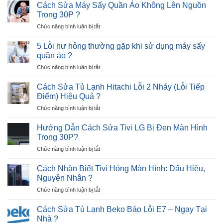
Sửa
Lỗi
Cách Sửa Máy Sấy Quần Áo Không Lên Nguồn
nhịp
Tủ
E8
?
Trong 30P ?
Lạnh
–
ở
Chức năng bình luận bị tắt
Hitachi
Nguyên
Cách
Lỗi
Nhân
Sửa
12
5 Lỗi hư hỏng thường gặp khi sử dụng máy sấy
và
Máy
Nháy
quần áo ?
Giải
Sấy
–
Pháp
ở
Chức năng bình luận bị tắt
Quần
Cực
5
Áo
Nhanh
Lỗi
Không
Cách Sửa Tủ Lạnh Hitachi Lỗi 2 Nháy (Lỗi Tiếp
?
hư
Lên
Điểm) Hiệu Quả ?
hỏng
Nguồn
ở
Chức năng bình luận bị tắt
thường
Trong
Cách
gặp
30P
Sửa
khi
Hướng Dẫn Cách Sửa Tivi LG Bị Đen Màn Hình
?
Tủ
sử
Trong 30P?
Lạnh
dụng
ở
Chức năng bình luận bị tắt
Hitachi
máy
Hướng
Lỗi
sấy
Dẫn
2
Cách Nhận Biết Tivi Hỏng Màn Hình: Dấu Hiệu,
quần
Cách
Nháy
Nguyên Nhân ?
áo
Sửa
(Lỗi
?
ở
Chức năng bình luận bị tắt
Tivi
Tiếp
Cách
LG
Điểm)
Nhận
Bị
Cách Sửa Tủ Lạnh Beko Báo Lỗi E7 – Ngay Tại
Hiệu
Biết
Đen
Nhà ?
Quả