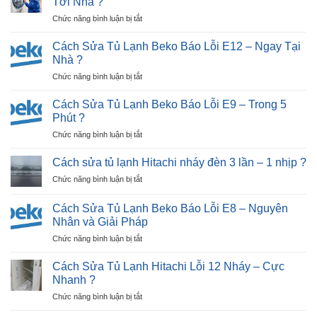
Tới Nhà ?
ở
Chức năng bình luận bị tắt
Sửa
Máy
Cách Sửa Tủ Lạnh Beko Báo Lỗi E12 – Ngay Tại
Giặt
Nhà ?
Nhật
ở
Chức năng bình luận bị tắt
Bãi
Cách
Tại
Sửa
Hải
Cách Sửa Tủ Lạnh Beko Báo Lỗi E9 – Trong 5
Tủ
Dương
Phút ?
Lạnh
|
ở
Chức năng bình luận bị tắt
Beko
30P
Cách
Báo
Thợ
Sửa
Lỗi
Cách sửa tủ lạnh Hitachi nháy đèn 3 lần – 1 nhịp ?
Tới
Tủ
E12
Nhà
ở
Chức năng bình luận bị tắt
Lạnh
–
?
Cách
Beko
Ngay
sửa
Báo
Cách Sửa Tủ Lạnh Beko Báo Lỗi E8 – Nguyên
Tại
tủ
Lỗi
Nhân và Giải Pháp
Nhà
lạnh
E9
?
ở
Chức năng bình luận bị tắt
Hitachi
–
Cách
nháy
Trong
Sửa
đèn
Cách Sửa Tủ Lạnh Hitachi Lỗi 12 Nháy – Cực
5
Tủ
3
Nhanh ?
Phút
Lạnh
lần
?
ở
Chức năng bình luận bị tắt
Beko
–
Cách
Báo
1