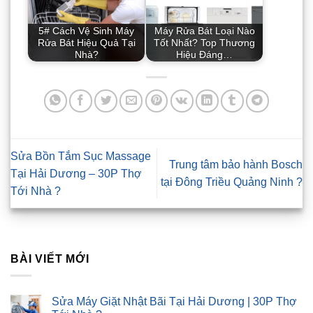
5# Cách Vệ Sinh Máy
Máy Rửa Bát Loại Nào
Rửa Bát Hiệu Quả Tại
Tốt Nhất? Top Thương
Nhà?
Hiệu Đáng…
Sửa Bồn Tắm Sục Massage
Trung tâm bảo hành Bosch
Tại Hải Dương – 30P Thợ
tại Đông Triều Quảng Ninh ?
Tới Nhà ?
BÀI VIẾT MỚI
Sửa Máy Giặt Nhật Bãi Tại Hải Dương | 30P Thợ