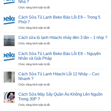
Nhà ?
Nhật
ở
Chức năng bình luận bị tắt
Bãi
Cách
Tại
Sửa
Hải
Cách Sửa Tủ Lạnh Beko Báo Lỗi E9 – Trong 5
Tủ
Dương
Phút ?
Lạnh
|
ở
Chức năng bình luận bị tắt
Beko
30P
Cách
Báo
Thợ
Sửa
Lỗi
Cách sửa tủ lạnh Hitachi nháy đèn 3 lần – 1 nhịp ?
Tới
Tủ
E12
Nhà
ở
Chức năng bình luận bị tắt
Lạnh
–
?
Cách
Beko
Ngay
sửa
Báo
Cách Sửa Tủ Lạnh Beko Báo Lỗi E8 – Nguyên
Tại
tủ
Lỗi
Nhân và Giải Pháp
Nhà
lạnh
E9
?
ở
Chức năng bình luận bị tắt
Hitachi
–
Cách
nháy
Trong
Sửa
đèn
Cách Sửa Tủ Lạnh Hitachi Lỗi 12 Nháy – Cực
5
Tủ
3
Nhanh ?
Phút
Lạnh
lần
?
ở
Chức năng bình luận bị tắt
Beko
–
Cách
Báo
1
Sửa
Lỗi
Cách Sửa Máy Sấy Quần Áo Không Lên Nguồn
nhịp
Tủ
E8
?
Trong 30P ?
Lạnh
–
ở
Chức năng bình luận bị tắt
Hitachi
Nguyên
Cách
Lỗi
Nhân