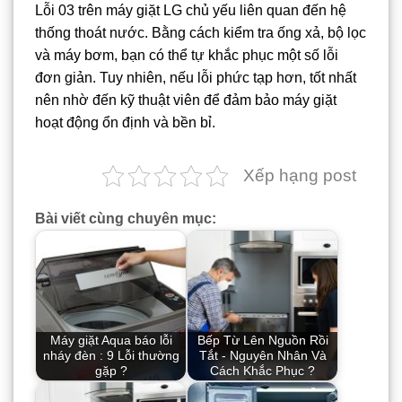
Lỗi 03 trên máy giặt LG chủ yếu liên quan đến hệ
thống thoát nước. Bằng cách kiểm tra ống xả, bộ lọc
và máy bơm, bạn có thể tự khắc phục một số lỗi
đơn giản. Tuy nhiên, nếu lỗi phức tạp hơn, tốt nhất
nên nhờ đến kỹ thuật viên để đảm bảo máy giặt
hoạt động ổn định và bền bỉ.
Xếp hạng post
Bài viết cùng chuyên mục:
Máy giặt Aqua báo lỗi
Bếp Từ Lên Nguồn Rồi
nháy đèn : 9 Lỗi thường
Tắt - Nguyên Nhân Và
gặp ?
Cách Khắc Phục ?