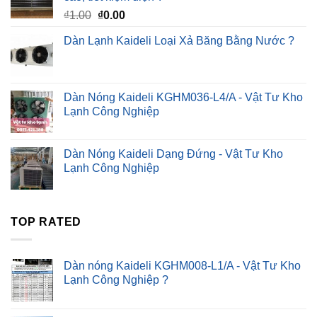
Giá
Giá
₫
1.00
₫
0.00
gốc
hiện
Dàn Lạnh Kaideli Loại Xả Băng Bằng Nước ?
là:
tại
₫1.00.
là:
₫0.00.
Dàn Nóng Kaideli KGHM036-L4/A - Vật Tư Kho
Lạnh Công Nghiệp
Dàn Nóng Kaideli Dạng Đứng - Vật Tư Kho
Lạnh Công Nghiệp
TOP RATED
Dàn nóng Kaideli KGHM008-L1/A - Vật Tư Kho
Lạnh Công Nghiệp ?