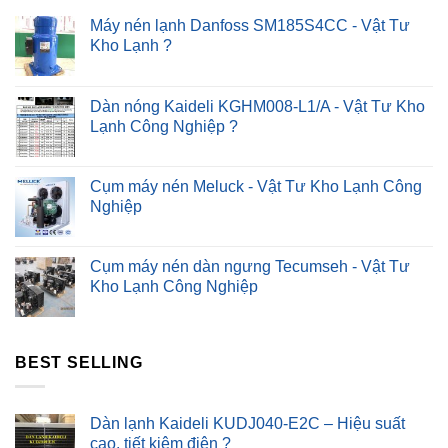
Nhanh
?
Máy nén lạnh Danfoss SM185S4CC - Vật Tư
Kho Lạnh ?
Dàn nóng Kaideli KGHM008-L1/A - Vật Tư Kho
Lạnh Công Nghiệp ?
Cụm máy nén Meluck - Vật Tư Kho Lạnh Công
Nghiệp
Cụm máy nén dàn ngưng Tecumseh - Vật Tư
Kho Lạnh Công Nghiệp
BEST SELLING
Dàn lạnh Kaideli KUDJ040-E2C – Hiệu suất
cao, tiết kiệm điện ?