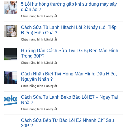
Sửa
12
5 Lỗi hư hỏng thường gặp khi sử dụng máy sấy
và
Máy
Nháy
quần áo ?
Giải
Sấy
–
Pháp
ở
Chức năng bình luận bị tắt
Quần
Cực
5
Áo
Nhanh
Lỗi
Không
Cách Sửa Tủ Lạnh Hitachi Lỗi 2 Nháy (Lỗi Tiếp
?
hư
Lên
Điểm) Hiệu Quả ?
hỏng
Nguồn
ở
Chức năng bình luận bị tắt
thường
Trong
Cách
gặp
30P
Sửa
khi
Hướng Dẫn Cách Sửa Tivi LG Bị Đen Màn Hình
?
Tủ
sử
Trong 30P?
Lạnh
dụng
ở
Chức năng bình luận bị tắt
Hitachi
máy
Hướng
Lỗi
sấy
Dẫn
2
Cách Nhận Biết Tivi Hỏng Màn Hình: Dấu Hiệu,
quần
Cách
Nháy
Nguyên Nhân ?
áo
Sửa
(Lỗi
?
ở
Chức năng bình luận bị tắt
Tivi
Tiếp
Cách
LG
Điểm)
Nhận
Bị
Cách Sửa Tủ Lạnh Beko Báo Lỗi E7 – Ngay Tại
Hiệu
Biết
Đen
Nhà ?
Quả
Tivi
Màn
?
ở
Chức năng bình luận bị tắt
Hỏng
Hình
Cách
Màn
Trong
Sửa
Hình:
Cách Sửa Bếp Từ Báo Lỗi E2 Nhanh Chỉ Sau
30P?
Tủ
Dấu
30P ?