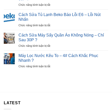
Lạnh
Hiệu,
ở
Chức năng bình luận bị tắt
Beko
Nguyên
Cách
Báo
Nhân
Sửa
Lỗi
Cách Sửa Tủ Lạnh Beko Báo Lỗi E6 – Lỗi Nút
?
Bếp
E7
Nhấn
Từ
–
ở
Chức năng bình luận bị tắt
Báo
Ngay
Cách
Lỗi
Tại
Sửa
E2
Cách Sửa Máy Sấy Quần Áo Không Nóng – Chỉ
Nhà
Tủ
Nhanh
Sau 30P ?
?
Lạnh
Chỉ
ở
Chức năng bình luận bị tắt
Beko
Sau
Cách
Báo
30P
Sửa
Lỗi
Máy Lọc Nước Kêu To – 4# Cách Khắc Phục
?
Máy
E6
Nhanh ?
Sấy
–
ở
Chức năng bình luận bị tắt
Quần
Lỗi
Máy
Áo
Nút
Lọc
Không
Nhấn
Nước
Nóng
Kêu
–
To
Chỉ
–
Sau
4#
30P
Cách
?
LATEST
Khắc
Phục