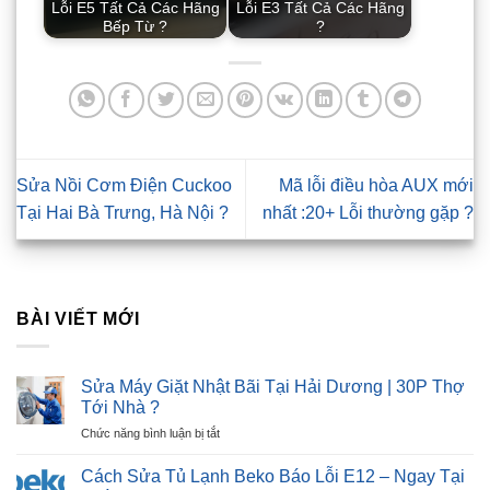
Lỗi E5 Tất Cả Các Hãng
Lỗi E3 Tất Cả Các Hãng
Bếp Từ ?
?
Sửa Nồi Cơm Điện Cuckoo
Mã lỗi điều hòa AUX mới
Tại Hai Bà Trưng, Hà Nội ?
nhất :20+ Lỗi thường gặp ?
BÀI VIẾT MỚI
Sửa Máy Giặt Nhật Bãi Tại Hải Dương | 30P Thợ
Tới Nhà ?
ở
Chức năng bình luận bị tắt
Sửa
Máy
Cách Sửa Tủ Lạnh Beko Báo Lỗi E12 – Ngay Tại
Giặt