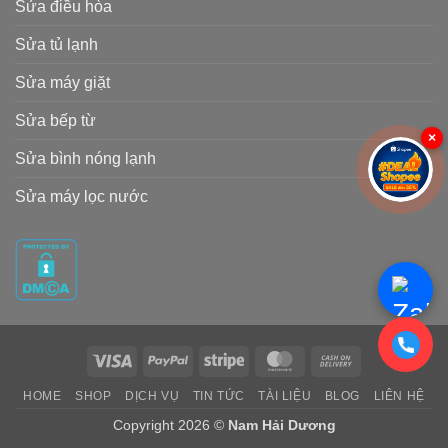
Sửa điều hòa
Sửa tủ lạnh
Sửa máy giặt
Sửa bếp từ
×
Sửa bình nóng lạnh
Sửa máy lọc nước
Visa
PayPal
Stripe
MasterCard
Cash
On
HOME
SHOP
DỊCH VỤ
TIN TỨC
TÀI LIỆU
BLOG
LIÊN HỆ
Delivery
Copyright 2026 ©
Nam Hải Dương