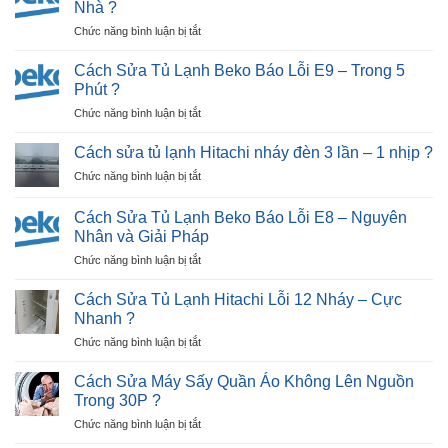
Nhà ?
Nhật
ở
Chức năng bình luận bị tắt
Bãi
Cách
Tại
Sửa
Hải
Cách Sửa Tủ Lạnh Beko Báo Lỗi E9 – Trong 5
Tủ
Dương
Phút ?
Lạnh
|
ở
Chức năng bình luận bị tắt
Beko
30P
Cách
Báo
Thợ
Sửa
Lỗi
Cách sửa tủ lạnh Hitachi nháy đèn 3 lần – 1 nhịp ?
Tới
Tủ
E12
Nhà
ở
Chức năng bình luận bị tắt
Lạnh
–
?
Cách
Beko
Ngay
sửa
Báo
Cách Sửa Tủ Lạnh Beko Báo Lỗi E8 – Nguyên
Tại
tủ
Lỗi
Nhân và Giải Pháp
Nhà
lạnh
E9
?
ở
Chức năng bình luận bị tắt
Hitachi
–
Cách
nháy
Trong
Sửa
đèn
Cách Sửa Tủ Lạnh Hitachi Lỗi 12 Nháy – Cực
5
Tủ
3
Nhanh ?
Phút
Lạnh
lần
?
ở
Chức năng bình luận bị tắt
Beko
–
Cách
Báo
1
Sửa
Lỗi
Cách Sửa Máy Sấy Quần Áo Không Lên Nguồn
nhịp
Tủ
E8
?
Trong 30P ?
Lạnh
–
ở
Chức năng bình luận bị tắt
Hitachi
Nguyên
Cách
Lỗi
Nhân