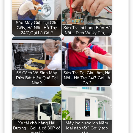
Sửa Máy Giặt Tại Cầu
Giấy, Hà Nội : Hỗ Trợ
Sửa Tivi tại Long Biên Hà
24/7,Gọi Là Có ?
Nội – Dịch Vụ Uy Tín,…
5# Cách Vệ Sinh Máy
Sửa Tivi Tại Gia Lâm, Hà
Rửa Bát Hiệu Quả Tại
Nội - Hỗ Trợ 24/7,Gọi Là
Nhà?
Có ?
Xe tải chở hàng Hải
Máy lọc nước ion kiềm
Dương : Gọi là có,30P có
loại nào tốt? Gợi ý top