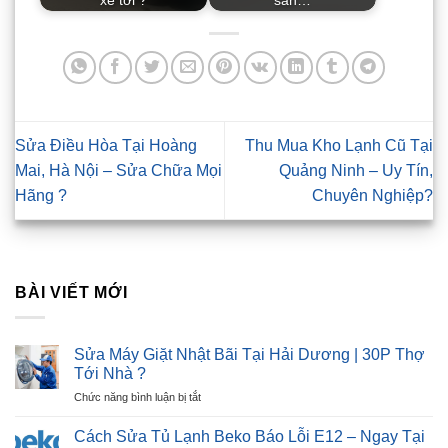
xe tới ?
sản…
Sửa Điều Hòa Tại Hoàng
Thu Mua Kho Lạnh Cũ Tại
Mai, Hà Nội – Sửa Chữa Mọi
Quảng Ninh – Uy Tín,
Hãng ?
Chuyên Nghiệp?
BÀI VIẾT MỚI
Sửa Máy Giặt Nhật Bãi Tại Hải Dương | 30P Thợ
Tới Nhà ?
ở
Chức năng bình luận bị tắt
Sửa
Máy
Cách Sửa Tủ Lạnh Beko Báo Lỗi E12 – Ngay Tại
Giặt