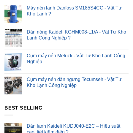
Nhanh
?
Máy nén lạnh Danfoss SM185S4CC - Vật Tư
Kho Lạnh ?
Dàn nóng Kaideli KGHM008-L1/A - Vật Tư Kho
Lạnh Công Nghiệp ?
Cụm máy nén Meluck - Vật Tư Kho Lạnh Công
Nghiệp
Cụm máy nén dàn ngưng Tecumseh - Vật Tư
Kho Lạnh Công Nghiệp
BEST SELLING
Dàn lạnh Kaideli KUDJ040-E2C – Hiệu suất
cao, tiết kiệm điện ?