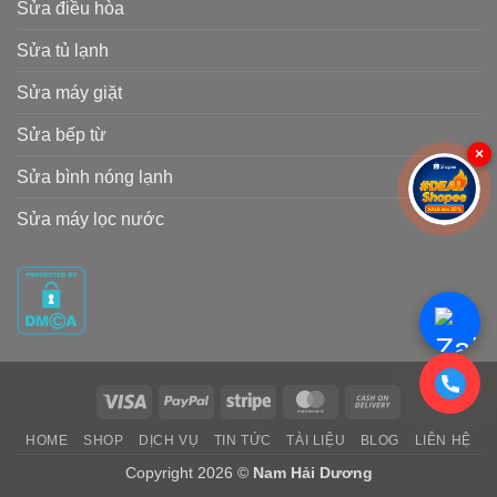
Sửa điều hòa
Sửa tủ lạnh
Sửa máy giặt
Sửa bếp từ
×
Sửa bình nóng lạnh
Sửa máy lọc nước
Visa
PayPal
Stripe
MasterCard
Cash
On
HOME
SHOP
DỊCH VỤ
TIN TỨC
TÀI LIỆU
BLOG
LIÊN HỆ
Delivery
Copyright 2026 ©
Nam Hải Dương