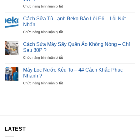
Lạnh
Hiệu,
ở
Chức năng bình luận bị tắt
Beko
Nguyên
Cách
Báo
Nhân
Sửa
Lỗi
Cách Sửa Tủ Lạnh Beko Báo Lỗi E6 – Lỗi Nút
?
Bếp
E7
Nhấn
Từ
–
ở
Chức năng bình luận bị tắt
Báo
Ngay
Cách
Lỗi
Tại
Sửa
E2
Cách Sửa Máy Sấy Quần Áo Không Nóng – Chỉ
Nhà
Tủ
Nhanh
Sau 30P ?
?
Lạnh
Chỉ
ở
Chức năng bình luận bị tắt
Beko
Sau
Cách
Báo
30P
Sửa
Lỗi
Máy Lọc Nước Kêu To – 4# Cách Khắc Phục
?
Máy
E6
Nhanh ?
Sấy
–
ở
Chức năng bình luận bị tắt
Quần
Lỗi
Máy
Áo
Nút
Lọc
Không
Nhấn
Nước
Nóng
Kêu
–
To
Chỉ
–
Sau
4#
30P
Cách
?
LATEST
Khắc
Phục