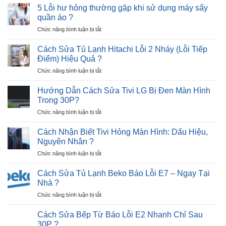
Sửa
12
5 Lỗi hư hỏng thường gặp khi sử dụng máy sấy
và
Máy
Nháy
quần áo ?
Giải
Sấy
–
Pháp
ở
Chức năng bình luận bị tắt
Quần
Cực
5
Áo
Nhanh
Lỗi
Không
Cách Sửa Tủ Lạnh Hitachi Lỗi 2 Nháy (Lỗi Tiếp
?
hư
Lên
Điểm) Hiệu Quả ?
hỏng
Nguồn
ở
Chức năng bình luận bị tắt
thường
Trong
Cách
gặp
30P
Sửa
khi
Hướng Dẫn Cách Sửa Tivi LG Bị Đen Màn Hình
?
Tủ
sử
Trong 30P?
Lạnh
dụng
ở
Chức năng bình luận bị tắt
Hitachi
máy
Hướng
Lỗi
sấy
Dẫn
2
Cách Nhận Biết Tivi Hỏng Màn Hình: Dấu Hiệu,
quần
Cách
Nháy
Nguyên Nhân ?
áo
Sửa
(Lỗi
?
ở
Chức năng bình luận bị tắt
Tivi
Tiếp
Cách
LG
Điểm)
Nhận
Bị
Cách Sửa Tủ Lạnh Beko Báo Lỗi E7 – Ngay Tại
Hiệu
Biết
Đen
Nhà ?
Quả
Tivi
Màn
?
ở
Chức năng bình luận bị tắt
Hỏng
Hình
Cách
Màn
Trong
Sửa
Hình:
Cách Sửa Bếp Từ Báo Lỗi E2 Nhanh Chỉ Sau
30P?
Tủ
Dấu
30P ?