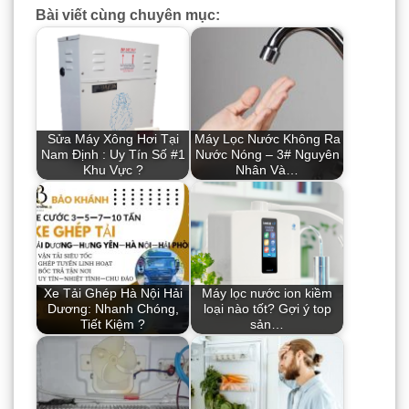
Bài viết cùng chuyên mục:
Sửa Máy Xông Hơi Tại
Máy Lọc Nước Không Ra
Nam Định : Uy Tín Số #1
Nước Nóng – 3# Nguyên
Khu Vực ?
Nhân Và…
Xe Tải Ghép Hà Nội Hải
Máy lọc nước ion kiềm
Dương: Nhanh Chóng,
loại nào tốt? Gợi ý top
Tiết Kiệm ?
sản…