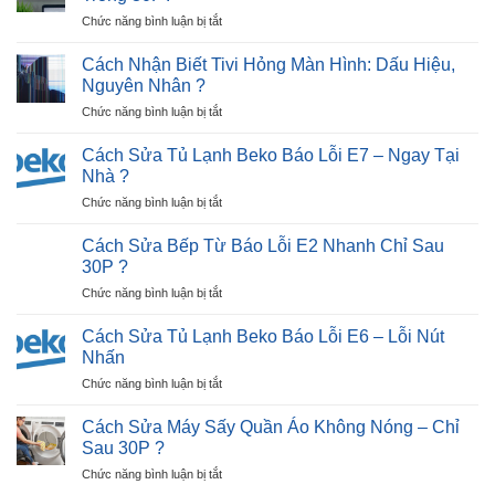
Lạnh
dụng
ở
Chức năng bình luận bị tắt
Hitachi
máy
Hướng
Lỗi
sấy
Dẫn
2
Cách Nhận Biết Tivi Hỏng Màn Hình: Dấu Hiệu,
quần
Cách
Nháy
Nguyên Nhân ?
áo
Sửa
(Lỗi
?
ở
Chức năng bình luận bị tắt
Tivi
Tiếp
Cách
LG
Điểm)
Nhận
Bị
Cách Sửa Tủ Lạnh Beko Báo Lỗi E7 – Ngay Tại
Hiệu
Biết
Đen
Nhà ?
Quả
Tivi
Màn
?
ở
Chức năng bình luận bị tắt
Hỏng
Hình
Cách
Màn
Trong
Sửa
Hình:
Cách Sửa Bếp Từ Báo Lỗi E2 Nhanh Chỉ Sau
30P?
Tủ
Dấu
30P ?
Lạnh
Hiệu,
ở
Chức năng bình luận bị tắt
Beko
Nguyên
Cách
Báo
Nhân
Sửa
Lỗi
Cách Sửa Tủ Lạnh Beko Báo Lỗi E6 – Lỗi Nút
?
Bếp
E7
Nhấn
Từ
–
ở
Chức năng bình luận bị tắt
Báo
Ngay
Cách
Lỗi
Tại
Sửa
E2
Cách Sửa Máy Sấy Quần Áo Không Nóng – Chỉ
Nhà
Tủ
Nhanh
Sau 30P ?
?
Lạnh
Chỉ
ở
Chức năng bình luận bị tắt
Beko
Sau
Cách