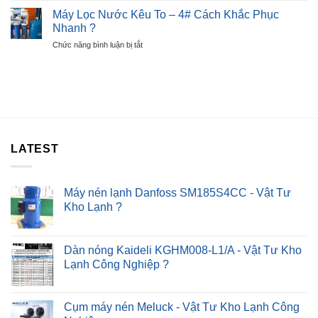
Báo
30P
Sửa
Lỗi
Máy Lọc Nước Kêu To – 4# Cách Khắc Phục
?
Máy
E6
Nhanh ?
Sấy
–
ở
Chức năng bình luận bị tắt
Quần
Lỗi
Máy
Áo
Nút
Lọc
Không
Nhấn
Nước
Nóng
Kêu
–
To
Chỉ
–
Sau
4#
30P
Cách
?
LATEST
Khắc
Phục
Nhanh
?
Máy nén lạnh Danfoss SM185S4CC - Vật Tư
Kho Lạnh ?
Dàn nóng Kaideli KGHM008-L1/A - Vật Tư Kho
Lạnh Công Nghiệp ?
Cụm máy nén Meluck - Vật Tư Kho Lạnh Công