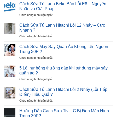
sửa
Báo
Cách Sửa Tủ Lạnh Beko Báo Lỗi E8 – Nguyên
Tại
tủ
Lỗi
Nhân và Giải Pháp
Nhà
lạnh
E9
?
ở
Chức năng bình luận bị tắt
Hitachi
–
Cách
nháy
Trong
Sửa
đèn
Cách Sửa Tủ Lạnh Hitachi Lỗi 12 Nháy – Cực
5
Tủ
3
Nhanh ?
Phút
Lạnh
lần
?
ở
Chức năng bình luận bị tắt
Beko
–
Cách
Báo
1
Sửa
Lỗi
Cách Sửa Máy Sấy Quần Áo Không Lên Nguồn
nhịp
Tủ
E8
?
Trong 30P ?
Lạnh
–
ở
Chức năng bình luận bị tắt
Hitachi
Nguyên
Cách
Lỗi
Nhân
Sửa
12
5 Lỗi hư hỏng thường gặp khi sử dụng máy sấy
và
Máy
Nháy
quần áo ?
Giải
Sấy
–
Pháp
ở
Chức năng bình luận bị tắt
Quần
Cực
5
Áo
Nhanh
Lỗi
Không
Cách Sửa Tủ Lạnh Hitachi Lỗi 2 Nháy (Lỗi Tiếp
?
hư
Lên
Điểm) Hiệu Quả ?
hỏng
Nguồn
ở
Chức năng bình luận bị tắt
thường
Trong
Cách
gặp
30P
Sửa
khi
Hướng Dẫn Cách Sửa Tivi LG Bị Đen Màn Hình
?
Tủ
sử
Trong 30P?