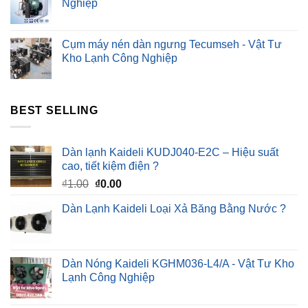
Nghiệp
Cụm máy nén dàn ngưng Tecumseh - Vật Tư
Kho Lạnh Công Nghiệp
BEST SELLING
Dàn lạnh Kaideli KUDJ040-E2C – Hiệu suất
cao, tiết kiệm điện ?
Giá
Giá
₫
1.00
₫
0.00
gốc
hiện
Dàn Lạnh Kaideli Loại Xả Băng Bằng Nước ?
là:
tại
₫1.00.
là:
₫0.00.
Dàn Nóng Kaideli KGHM036-L4/A - Vật Tư Kho
Lạnh Công Nghiệp