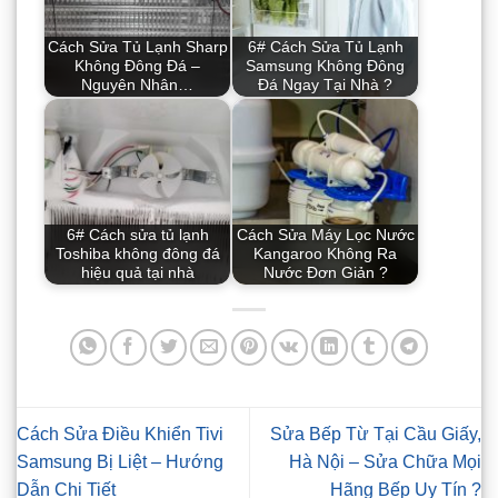
Cách Sửa Tủ Lạnh Sharp
6# Cách Sửa Tủ Lạnh
Không Đông Đá –
Samsung Không Đông
Nguyên Nhân…
Đá Ngay Tại Nhà ?
6# Cách sửa tủ lạnh
Cách Sửa Máy Lọc Nước
Toshiba không đông đá
Kangaroo Không Ra
hiệu quả tại nhà
Nước Đơn Giản ?
Cách Sửa Điều Khiển Tivi
Sửa Bếp Từ Tại Cầu Giấy,
Samsung Bị Liệt – Hướng
Hà Nội – Sửa Chữa Mọi
Dẫn Chi Tiết
Hãng Bếp Uy Tín ?