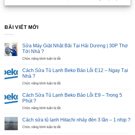
BÀI VIẾT MỚI
Sửa Máy Giặt Nhật Bãi Tại Hải Dương | 30P Thợ
Tới Nhà ?
ở
Chức năng bình luận bị tắt
Sửa
Máy
Cách Sửa Tủ Lạnh Beko Báo Lỗi E12 – Ngay Tại
Giặt
Nhà ?
Nhật
ở
Chức năng bình luận bị tắt
Bãi
Cách
Tại
Sửa
Hải
Cách Sửa Tủ Lạnh Beko Báo Lỗi E9 – Trong 5
Tủ
Dương
Phút ?
Lạnh
|
ở
Chức năng bình luận bị tắt
Beko
30P
Cách
Báo
Thợ
Sửa
Lỗi
Cách sửa tủ lạnh Hitachi nháy đèn 3 lần – 1 nhịp ?
Tới
Tủ
E12
Nhà
ở
Chức năng bình luận bị tắt
Lạnh
–
?
Cách
Beko
Ngay