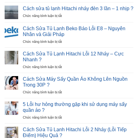
Cách
Báo
Thợ
Sửa
Lỗi
Cách sửa tủ lạnh Hitachi nháy đèn 3 lần – 1 nhịp ?
Tới
Tủ
E12
Nhà
ở
Chức năng bình luận bị tắt
Lạnh
–
?
Cách
Beko
Ngay
sửa
Báo
Cách Sửa Tủ Lạnh Beko Báo Lỗi E8 – Nguyên
Tại
tủ
Lỗi
Nhân và Giải Pháp
Nhà
lạnh
E9
?
ở
Chức năng bình luận bị tắt
Hitachi
–
Cách
nháy
Trong
Sửa
đèn
Cách Sửa Tủ Lạnh Hitachi Lỗi 12 Nháy – Cực
5
Tủ
3
Nhanh ?
Phút
Lạnh
lần
?
ở
Chức năng bình luận bị tắt
Beko
–
Cách
Báo
1
Sửa
Lỗi
Cách Sửa Máy Sấy Quần Áo Không Lên Nguồn
nhịp
Tủ
E8
?
Trong 30P ?
Lạnh
–
ở
Chức năng bình luận bị tắt
Hitachi
Nguyên
Cách
Lỗi
Nhân
Sửa
12
5 Lỗi hư hỏng thường gặp khi sử dụng máy sấy
và
Máy
Nháy
quần áo ?
Giải
Sấy
–
Pháp
ở
Chức năng bình luận bị tắt
Quần
Cực
5
Áo
Nhanh
Lỗi
Không
Cách Sửa Tủ Lạnh Hitachi Lỗi 2 Nháy (Lỗi Tiếp
?
hư
Lên
Điểm) Hiệu Quả ?
hỏng