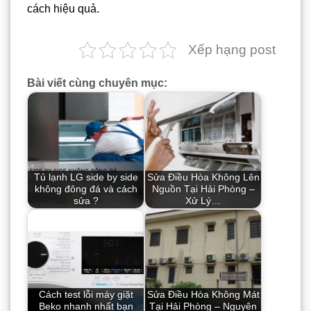
cách hiệu quả.
Xếp hạng post
Bài viết cùng chuyên mục:
Tủ lạnh LG side by side
Sửa Điều Hòa Không Lên
không đông đá và cách
Nguồn Tại Hải Phòng –
sửa ?
Xử Lý…
Cách test lỗi máy giặt
Sửa Điều Hòa Không Mát
Beko nhanh nhất bạn
Tại Hải Phòng – Nguyên