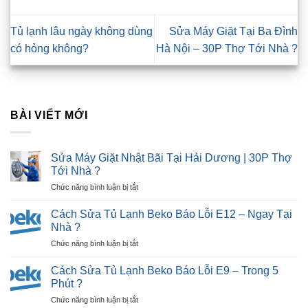
Tủ lạnh lâu ngày không dùng
Sửa Máy Giặt Tại Ba Đình
có hỏng không?
Hà Nội – 30P Thợ Tới Nhà ?
BÀI VIẾT MỚI
Sửa Máy Giặt Nhật Bãi Tại Hải Dương | 30P Thợ
Tới Nhà ?
ở
Chức năng bình luận bị tắt
Sửa
Máy
Cách Sửa Tủ Lạnh Beko Báo Lỗi E12 – Ngay Tại
Giặt
Nhà ?
Nhật
ở
Chức năng bình luận bị tắt
Bãi
Cách
Tại
Sửa
Hải
Cách Sửa Tủ Lạnh Beko Báo Lỗi E9 – Trong 5
Tủ
Dương
Phút ?
Lạnh
|
ở
Chức năng bình luận bị tắt
Beko
30P