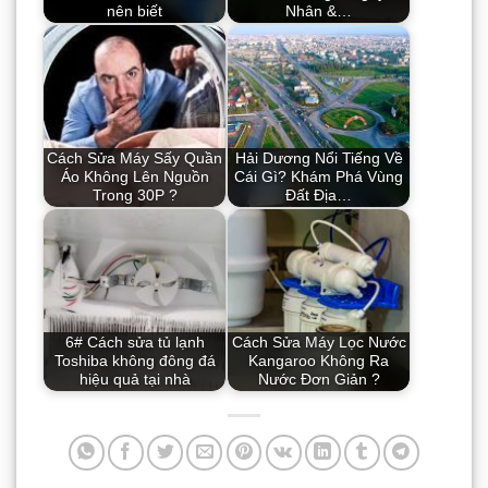
nên biết
Nhân &…
Cách Sửa Máy Sấy Quần
Hải Dương Nổi Tiếng Về
Áo Không Lên Nguồn
Cái Gì? Khám Phá Vùng
Trong 30P ?
Đất Địa…
6# Cách sửa tủ lạnh
Cách Sửa Máy Lọc Nước
Toshiba không đông đá
Kangaroo Không Ra
hiệu quả tại nhà
Nước Đơn Giản ?