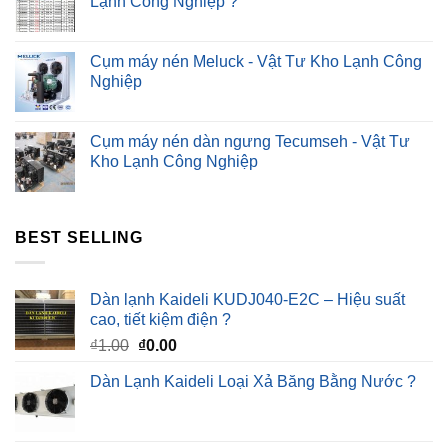
Lạnh Công Nghiệp ?
Cụm máy nén Meluck - Vật Tư Kho Lạnh Công
Nghiệp
Cụm máy nén dàn ngưng Tecumseh - Vật Tư
Kho Lạnh Công Nghiệp
BEST SELLING
Dàn lạnh Kaideli KUDJ040-E2C – Hiệu suất
cao, tiết kiệm điện ?
Giá
Giá
₫
1.00
₫
0.00
gốc
hiện
Dàn Lạnh Kaideli Loại Xả Băng Bằng Nước ?
là:
tại
₫1.00.
là:
₫0.00.