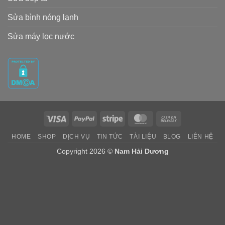
Sửa bình nóng lạnh
Sửa máy lọc nước
Visa
PayPal
Stripe
MasterCard
Cash
On
HOME
SHOP
DỊCH VỤ
TIN TỨC
TÀI LIỆU
BLOG
LIÊN HỆ
Delivery
Copyright 2026 ©
Nam Hải Dương