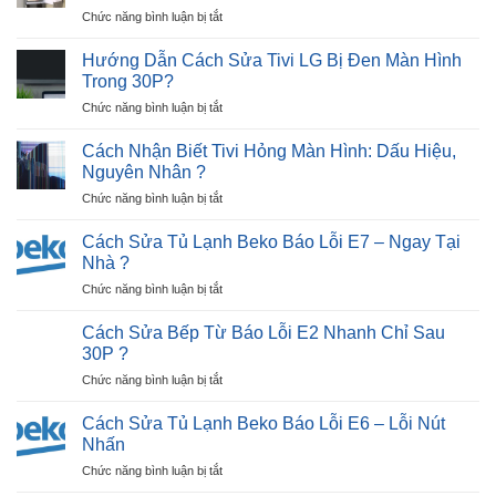
Nguồn
ở
Chức năng bình luận bị tắt
thường
Trong
Cách
gặp
30P
Sửa
khi
Hướng Dẫn Cách Sửa Tivi LG Bị Đen Màn Hình
?
Tủ
sử
Trong 30P?
Lạnh
dụng
ở
Chức năng bình luận bị tắt
Hitachi
máy
Hướng
Lỗi
sấy
Dẫn
2
Cách Nhận Biết Tivi Hỏng Màn Hình: Dấu Hiệu,
quần
Cách
Nháy
Nguyên Nhân ?
áo
Sửa
(Lỗi
?
ở
Chức năng bình luận bị tắt
Tivi
Tiếp
Cách
LG
Điểm)
Nhận
Bị
Cách Sửa Tủ Lạnh Beko Báo Lỗi E7 – Ngay Tại
Hiệu
Biết
Đen
Nhà ?
Quả
Tivi
Màn
?
ở
Chức năng bình luận bị tắt
Hỏng
Hình
Cách
Màn
Trong
Sửa
Hình:
Cách Sửa Bếp Từ Báo Lỗi E2 Nhanh Chỉ Sau
30P?
Tủ
Dấu
30P ?
Lạnh
Hiệu,
ở
Chức năng bình luận bị tắt
Beko
Nguyên
Cách
Báo
Nhân
Sửa
Lỗi
Cách Sửa Tủ Lạnh Beko Báo Lỗi E6 – Lỗi Nút
?
Bếp
E7
Nhấn
Từ
–
ở
Chức năng bình luận bị tắt
Báo
Ngay
Cách
Lỗi
Tại