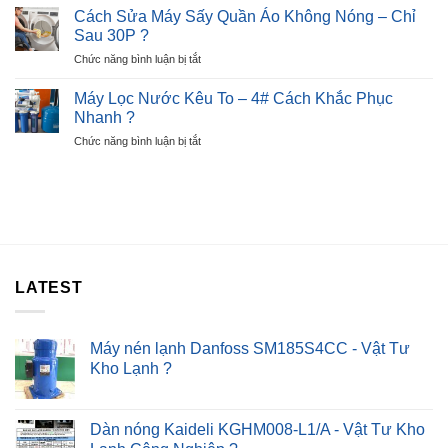
Sửa
E2
Cách Sửa Máy Sấy Quần Áo Không Nóng – Chỉ
Nhà
Tủ
Nhanh
Sau 30P ?
?
Lạnh
Chỉ
ở
Chức năng bình luận bị tắt
Beko
Sau
Cách
Báo
30P
Sửa
Lỗi
Máy Lọc Nước Kêu To – 4# Cách Khắc Phục
?
Máy
E6
Nhanh ?
Sấy
–
ở
Chức năng bình luận bị tắt
Quần
Lỗi
Máy
Áo
Nút
Lọc
Không
Nhấn
Nước
Nóng
Kêu
–
To
Chỉ
–
Sau
4#
30P
Cách
?
LATEST
Khắc
Phục
Nhanh
?
Máy nén lạnh Danfoss SM185S4CC - Vật Tư
Kho Lạnh ?
Dàn nóng Kaideli KGHM008-L1/A - Vật Tư Kho