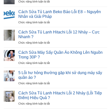
ở
Chức năng bình luận bị tắt
Lạnh
–
?
Cách
Beko
Ngay
sửa
Báo
Cách Sửa Tủ Lạnh Beko Báo Lỗi E8 – Nguyên
Tại
tủ
Lỗi
Nhân và Giải Pháp
Nhà
lạnh
E9
?
ở
Chức năng bình luận bị tắt
Hitachi
–
Cách
nháy
Trong
Sửa
đèn
Cách Sửa Tủ Lạnh Hitachi Lỗi 12 Nháy – Cực
5
Tủ
3
Nhanh ?
Phút
Lạnh
lần
?
ở
Chức năng bình luận bị tắt
Beko
–
Cách
Báo
1
Sửa
Lỗi
Cách Sửa Máy Sấy Quần Áo Không Lên Nguồn
nhịp
Tủ
E8
?
Trong 30P ?
Lạnh
–
ở
Chức năng bình luận bị tắt
Hitachi
Nguyên
Cách
Lỗi
Nhân
Sửa
12
5 Lỗi hư hỏng thường gặp khi sử dụng máy sấy
và
Máy
Nháy
quần áo ?
Giải
Sấy
–
Pháp
ở
Chức năng bình luận bị tắt
Quần
Cực
5
Áo
Nhanh
Lỗi
Không
Cách Sửa Tủ Lạnh Hitachi Lỗi 2 Nháy (Lỗi Tiếp
?
hư
Lên
Điểm) Hiệu Quả ?
hỏng
Nguồn
ở
Chức năng bình luận bị tắt
thường
Trong
Cách
gặp
30P