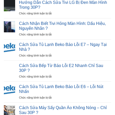
Sửa
khi
Hướng Dẫn Cách Sửa Tivi LG Bị Đen Màn Hình
?
Tủ
sử
Trong 30P?
Lạnh
dụng
ở
Chức năng bình luận bị tắt
Hitachi
máy
Hướng
Lỗi
sấy
Dẫn
2
Cách Nhận Biết Tivi Hỏng Màn Hình: Dấu Hiệu,
quần
Cách
Nháy
Nguyên Nhân ?
áo
Sửa
(Lỗi
?
ở
Chức năng bình luận bị tắt
Tivi
Tiếp
Cách
LG
Điểm)
Nhận
Bị
Cách Sửa Tủ Lạnh Beko Báo Lỗi E7 – Ngay Tại
Hiệu
Biết
Đen
Nhà ?
Quả
Tivi
Màn
?
ở
Chức năng bình luận bị tắt
Hỏng
Hình
Cách
Màn
Trong
Sửa
Hình:
Cách Sửa Bếp Từ Báo Lỗi E2 Nhanh Chỉ Sau
30P?
Tủ
Dấu
30P ?
Lạnh
Hiệu,
ở
Chức năng bình luận bị tắt
Beko
Nguyên
Cách
Báo
Nhân
Sửa
Lỗi
Cách Sửa Tủ Lạnh Beko Báo Lỗi E6 – Lỗi Nút
?
Bếp
E7
Nhấn
Từ
–
ở
Chức năng bình luận bị tắt
Báo
Ngay
Cách
Lỗi
Tại
Sửa
E2
Cách Sửa Máy Sấy Quần Áo Không Nóng – Chỉ
Nhà
Tủ
Nhanh
Sau 30P ?
?
Lạnh