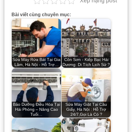
Xếp hạng post
Bài viết cùng chuyên mục:
Sửa Máy Rửa Bát Tại Gia
Côn Sơn - Kiếp Bạc Hải
Lâm, Hà Nội - Hỗ Trợ…
Dương: Di Tích Lịch Sử ?
Bảo Dưỡng Điều Hòa Tại
Sửa Máy Giặt Tại Cầu
Hải Phòng – Nâng Cao
Giấy, Hà Nội : Hỗ Trợ
Tuổi…
24/7,Gọi Là Có ?