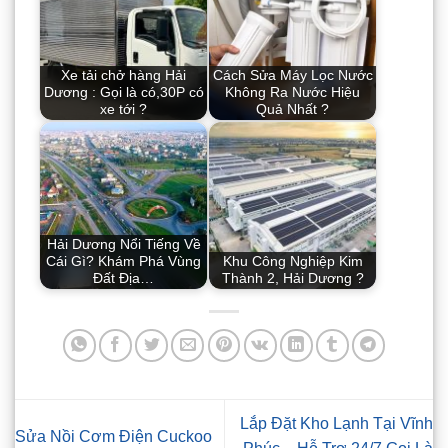
Xe tải chở hàng Hải
Cách Sửa Máy Lọc Nước
Dương : Gọi là có,30P có
Không Ra Nước Hiệu
xe tới ?
Quả Nhất ?
Hải Dương Nổi Tiếng Về
Cái Gì? Khám Phá Vùng
Khu Công Nghiệp Kim
Đất Địa…
Thành 2, Hải Dương ?
Lắp Đặt Kho Lạnh Tại Vĩnh
Sửa Nồi Cơm Điện Cuckoo