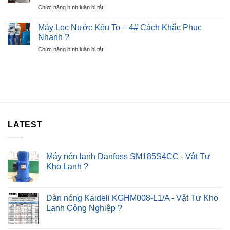
Chỉ
ở
Chức năng bình luận bị tắt
Beko
Sau
Cách
Báo
30P
Sửa
Lỗi
Máy Lọc Nước Kêu To – 4# Cách Khắc Phục
?
Máy
E6
Nhanh ?
Sấy
–
ở
Chức năng bình luận bị tắt
Quần
Lỗi
Máy
Áo
Nút
Lọc
Không
Nhấn
Nước
Nóng
Kêu
–
To
Chỉ
–
Sau
4#
30P
Cách
?
LATEST
Khắc
Phục
Nhanh
?
Máy nén lạnh Danfoss SM185S4CC - Vật Tư
Kho Lạnh ?
Dàn nóng Kaideli KGHM008-L1/A - Vật Tư Kho
Lạnh Công Nghiệp ?