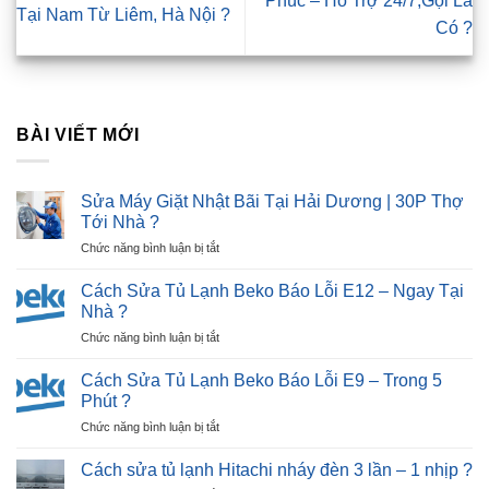
Phúc – Hỗ Trợ 24/7,Gọi Là
Tại Nam Từ Liêm, Hà Nội ?
Có ?
BÀI VIẾT MỚI
Sửa Máy Giặt Nhật Bãi Tại Hải Dương | 30P Thợ
Tới Nhà ?
ở
Chức năng bình luận bị tắt
Sửa
Máy
Cách Sửa Tủ Lạnh Beko Báo Lỗi E12 – Ngay Tại
Giặt
Nhà ?
Nhật
ở
Chức năng bình luận bị tắt
Bãi
Cách
Tại
Sửa
Hải
Cách Sửa Tủ Lạnh Beko Báo Lỗi E9 – Trong 5
Tủ
Dương
Phút ?
Lạnh
|
ở
Chức năng bình luận bị tắt
Beko
30P
Cách
Báo
Thợ
Sửa
Lỗi
Cách sửa tủ lạnh Hitachi nháy đèn 3 lần – 1 nhịp ?
Tới
Tủ
E12
Nhà