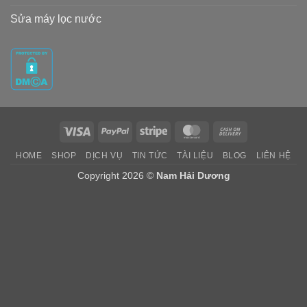
Sửa máy lọc nước
Visa
PayPal
Stripe
MasterCard
Cash
On
HOME
SHOP
DỊCH VỤ
TIN TỨC
TÀI LIỆU
BLOG
LIÊN HỆ
Delivery
Copyright 2026 ©
Nam Hải Dương