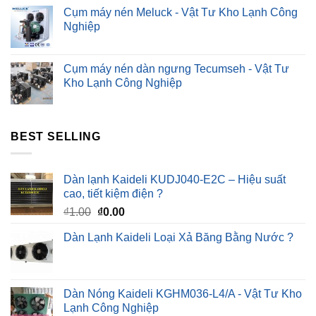
Cụm máy nén Meluck - Vật Tư Kho Lạnh Công
Nghiệp
Cụm máy nén dàn ngưng Tecumseh - Vật Tư
Kho Lạnh Công Nghiệp
BEST SELLING
Dàn lạnh Kaideli KUDJ040-E2C – Hiệu suất
cao, tiết kiệm điện ?
Giá
Giá
₫
1.00
₫
0.00
gốc
hiện
Dàn Lạnh Kaideli Loại Xả Băng Bằng Nước ?
là:
tại
₫1.00.
là:
₫0.00.
Dàn Nóng Kaideli KGHM036-L4/A - Vật Tư Kho
Lạnh Công Nghiệp