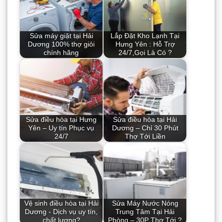
Sửa máy giặt tại Hải
Lắp Đặt Kho Lạnh Tại
Dương 100% thợ giỏi
Hưng Yên : Hỗ Trợ
chính hãng
24/7,Gọi Là Có ?
Sửa điều hòa tại Hưng
Sửa điều hòa tại Hải
Yên – Uy tín Phục vụ
Dương – Chỉ 30 Phút
24/7
Thợ Tới Liền
Vệ sinh điều hòa tại Hải
Sửa Máy Nước Nóng
Dương - Dịch vụ uy tín,
Trung Tâm Tại Hải
chất lượng?
Phòng – 30P Thợ Tới ?