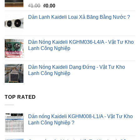
Giá
Giá
₫
1.00
₫
0.00
gốc
hiện
Dàn Lạnh Kaideli Loại Xả Băng Bằng Nước ?
là:
tại
₫1.00.
là:
₫0.00.
Dàn Nóng Kaideli KGHM036-L4/A - Vật Tư Kho
Lạnh Công Nghiệp
Dàn Nóng Kaideli Dạng Đứng - Vật Tư Kho
Lạnh Công Nghiệp
TOP RATED
Dàn nóng Kaideli KGHM008-L1/A - Vật Tư Kho
Lạnh Công Nghiệp ?