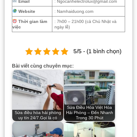
Email
: Ngocanhelectrolux@gmail.com
Website
: Namhaiduong.com
Thời gian làm
: 7h00 – 21h00 (cả Chủ Nhật và
việc
ngày lễ)
5/5 - (1 bình chọn)
Bài viết cùng chuyên mục:
Sửa Điều Hòa Việt Hòa
Sửa điều hòa hải phòng
Hải Phòng – Đến Nhanh
uy tín 24/7.Gọi là có
Trong 30 Phút