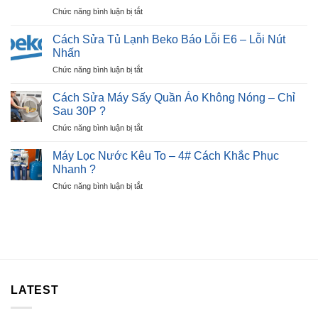
Lạnh
Hiệu,
ở
Chức năng bình luận bị tắt
Beko
Nguyên
Cách
Báo
Nhân
Sửa
Lỗi
Cách Sửa Tủ Lạnh Beko Báo Lỗi E6 – Lỗi Nút
?
Bếp
E7
Nhấn
Từ
–
ở
Chức năng bình luận bị tắt
Báo
Ngay
Cách
Lỗi
Tại
Sửa
E2
Cách Sửa Máy Sấy Quần Áo Không Nóng – Chỉ
Nhà
Tủ
Nhanh
Sau 30P ?
?
Lạnh
Chỉ
ở
Chức năng bình luận bị tắt
Beko
Sau
Cách
Báo
30P
Sửa
Lỗi
Máy Lọc Nước Kêu To – 4# Cách Khắc Phục
?
Máy
E6
Nhanh ?
Sấy
–
ở
Chức năng bình luận bị tắt
Quần
Lỗi
Máy
Áo
Nút
Lọc
Không
Nhấn
Nước
Nóng
Kêu
–
To
Chỉ
–
Sau
4#
30P
Cách
?
LATEST
Khắc
Phục