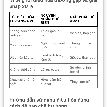
Những lỗi điều hòa thường gặp và giải
pháp xử lý
NGUYÊN
LỖI ĐIỀU HÒA
GIẢI PHÁP ĐỀ
NHÂN PHỔ
THƯỜNG GẶP
XUẤT
BIẾN
Không lạnh hoặc
Thiếu gas, bụi
Vệ sinh, nạp gas
lạnh yếu
bẩn
Nghẹt ống thoát
Thông ống, vệ
Máy chảy nước
nước
sinh
Quạt lệch trục,
Điều hòa kêu to
Siết ốc, thay quạt
lỏng ốc
Sửa/tùy chỉnh
Không khởi động
Lỗi tụ, board
board
Chạy vài phút rồi
Hỏng cảm biến,
Thay cảm biến
ngắt
quá tải
Hướng dẫn sử dụng điều hòa đúng
cách để hạn chế hư hỏng