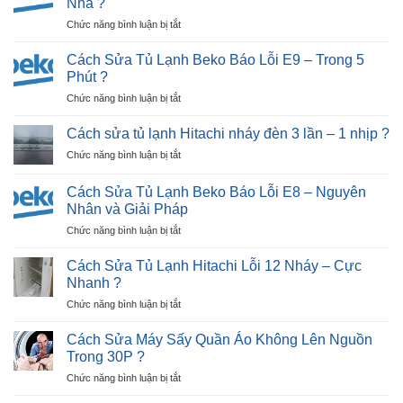
Nhà ?
Nhật
ở
Chức năng bình luận bị tắt
Bãi
Cách
Tại
Sửa
Hải
Cách Sửa Tủ Lạnh Beko Báo Lỗi E9 – Trong 5
Tủ
Dương
Phút ?
Lạnh
|
ở
Chức năng bình luận bị tắt
Beko
30P
Cách
Báo
Thợ
Sửa
Lỗi
Cách sửa tủ lạnh Hitachi nháy đèn 3 lần – 1 nhịp ?
Tới
Tủ
E12
Nhà
ở
Chức năng bình luận bị tắt
Lạnh
–
?
Cách
Beko
Ngay
sửa
Báo
Cách Sửa Tủ Lạnh Beko Báo Lỗi E8 – Nguyên
Tại
tủ
Lỗi
Nhân và Giải Pháp
Nhà
lạnh
E9
?
ở
Chức năng bình luận bị tắt
Hitachi
–
Cách
nháy
Trong
Sửa
đèn
Cách Sửa Tủ Lạnh Hitachi Lỗi 12 Nháy – Cực
5
Tủ
3
Nhanh ?
Phút
Lạnh
lần
?
ở
Chức năng bình luận bị tắt
Beko
–
Cách
Báo
1
Sửa
Lỗi
Cách Sửa Máy Sấy Quần Áo Không Lên Nguồn
nhịp
Tủ
E8
?
Trong 30P ?
Lạnh
–
ở
Chức năng bình luận bị tắt
Hitachi
Nguyên
Cách
Lỗi
Nhân