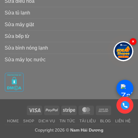
Sửa điều hòa
Sửa tủ lạnh
Sửa máy giặt
Sửa bếp từ
×
Sửa bình nóng lạnh
Sửa máy lọc nước
Visa
PayPal
Stripe
MasterCard
Cash
On
HOME
SHOP
DỊCH VỤ
TIN TỨC
TÀI LIỆU
BLOG
LIÊN HỆ
Delivery
Copyright 2026 ©
Nam Hải Dương