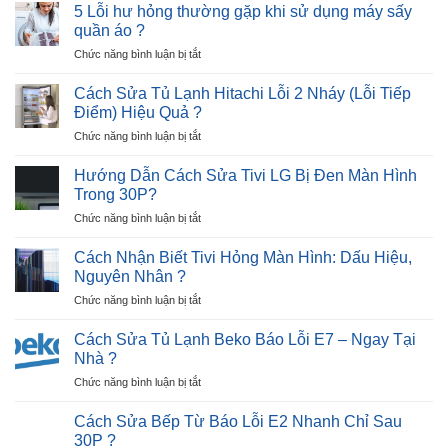
Sửa
12
5 Lỗi hư hỏng thường gặp khi sử dụng máy sấy
và
Máy
Nháy
quần áo ?
Giải
Sấy
–
Pháp
ở
Chức năng bình luận bị tắt
Quần
Cực
5
Áo
Nhanh
Lỗi
Không
Cách Sửa Tủ Lạnh Hitachi Lỗi 2 Nháy (Lỗi Tiếp
?
hư
Lên
Điểm) Hiệu Quả ?
hỏng
Nguồn
ở
Chức năng bình luận bị tắt
thường
Trong
Cách
gặp
30P
Sửa
khi
Hướng Dẫn Cách Sửa Tivi LG Bị Đen Màn Hình
?
Tủ
sử
Trong 30P?
Lạnh
dụng
ở
Chức năng bình luận bị tắt
Hitachi
máy
Hướng
Lỗi
sấy
Dẫn
2
Cách Nhận Biết Tivi Hỏng Màn Hình: Dấu Hiệu,
quần
Cách
Nháy
Nguyên Nhân ?
áo
Sửa
(Lỗi
?
ở
Chức năng bình luận bị tắt
Tivi
Tiếp
Cách
LG
Điểm)
Nhận
Bị
Cách Sửa Tủ Lạnh Beko Báo Lỗi E7 – Ngay Tại
Hiệu
Biết
Đen
Nhà ?
Quả
Tivi
Màn
?
ở
Chức năng bình luận bị tắt
Hỏng
Hình
Cách
Màn
Trong
Sửa
Hình:
Cách Sửa Bếp Từ Báo Lỗi E2 Nhanh Chỉ Sau
30P?
Tủ
Dấu
30P ?