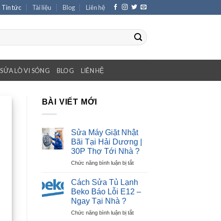
Tin tức
Tài liệu
Blog
Liên hệ
SỬA LÒ VI SÓNG
BLOG
LIÊN HỆ
BÀI VIẾT MỚI
Sửa Máy Giặt Nhật
Bãi Tại Hải Dương |
30P Thợ Tới Nhà ?
ở
Chức năng bình luận bị tắt
Sửa
Máy
Cách Sửa Tủ Lạnh
Giặt
Beko Báo Lỗi E12 –
Nhật
Ngay Tại Nhà ?
Bãi
ở
Chức năng bình luận bị tắt
Tại
Cách
Hải