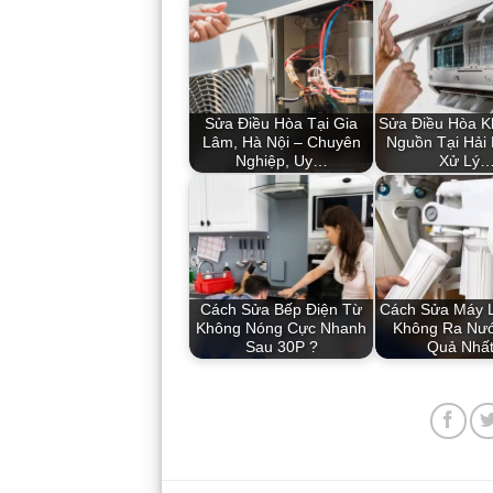
Sửa Điều Hòa Tại Gia
Sửa Điều Hòa K
Lâm, Hà Nội – Chuyên
Nguồn Tại Hải
Nghiệp, Uy…
Xử Lý
Cách Sửa Bếp Điện Từ
Cách Sửa Máy 
Không Nóng Cực Nhanh
Không Ra Nướ
Sau 30P ?
Quả Nhất