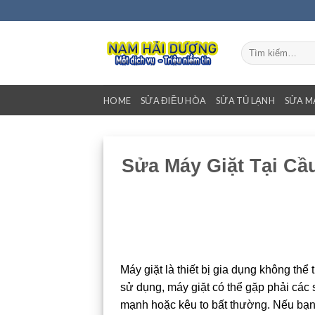
Bỏ
qua
nội
Tìm
dung
kiếm:
HOME
SỬA ĐIỀU HÒA
SỬA TỦ LẠNH
SỬA M
Sửa Máy Giặt Tại Cầu
Máy giặt là thiết bị gia dụng không thể 
sử dụng, máy giặt có thể gặp phải các 
mạnh hoặc kêu to bất thường. Nếu bạn