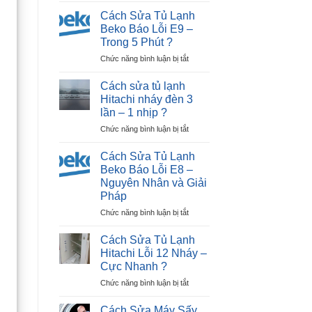
Sửa
Dương
Cách Sửa Tủ Lạnh
Tủ
|
Beko Báo Lỗi E9 –
Lạnh
30P
Trong 5 Phút ?
Beko
Thợ
ở
Chức năng bình luận bị tắt
Báo
Tới
Cách
Lỗi
Nhà
Sửa
E12
?
Cách sửa tủ lạnh
Tủ
–
Hitachi nháy đèn 3
Lạnh
Ngay
lần – 1 nhịp ?
Beko
Tại
ở
Chức năng bình luận bị tắt
Báo
Nhà
Cách
Lỗi
?
sửa
E9
Cách Sửa Tủ Lạnh
tủ
–
Beko Báo Lỗi E8 –
lạnh
Trong
Nguyên Nhân và Giải
Hitachi
5
Pháp
nháy
Phút
đèn
?
ở
Chức năng bình luận bị tắt
3
Cách
lần
Sửa
Cách Sửa Tủ Lạnh
–
Tủ
Hitachi Lỗi 12 Nháy –
1
Lạnh
Cực Nhanh ?
nhịp
Beko
?
ở
Chức năng bình luận bị tắt
Báo
Cách
Lỗi
Sửa
E8
Cách Sửa Máy Sấy