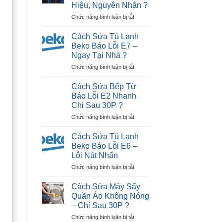
Tiếp
Hiệu, Nguyên Nhân ?
Tivi
Điểm)
ở
Chức năng bình luận bị tắt
LG
Hiệu
Cách
Bị
Quả
Nhận
Đen
?
Cách Sửa Tủ Lạnh
Biết
Màn
Beko Báo Lỗi E7 –
Tivi
Hình
Ngay Tại Nhà ?
Hỏng
Trong
ở
Chức năng bình luận bị tắt
Màn
30P?
Cách
Hình:
Sửa
Dấu
Cách Sửa Bếp Từ
Tủ
Hiệu,
Báo Lỗi E2 Nhanh
Lạnh
Nguyên
Chỉ Sau 30P ?
Beko
Nhân
ở
Chức năng bình luận bị tắt
Báo
?
Cách
Lỗi
Sửa
E7
Cách Sửa Tủ Lạnh
Bếp
–
Beko Báo Lỗi E6 –
Từ
Ngay
Lỗi Nút Nhấn
Báo
Tại
ở
Chức năng bình luận bị tắt
Lỗi
Nhà
Cách
E2
?
Sửa
Nhanh
Cách Sửa Máy Sấy
Tủ
Chỉ
Quần Áo Không Nóng
Lạnh
Sau
– Chỉ Sau 30P ?
Beko
30P
ở
Chức năng bình luận bị tắt
Báo
?