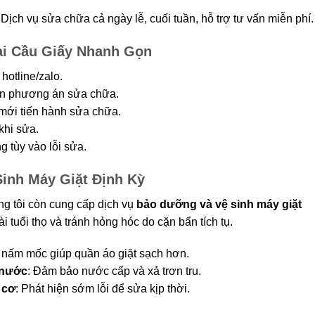
: Dịch vụ sửa chữa cả ngày lễ, cuối tuần, hỗ trợ tư vấn miễn phí.
Tại Cầu Giấy Nhanh Gọn
hotline/zalo.
vấn phương án sửa chữa.
 mới tiến hành sửa chữa.
khi sửa.
g tùy vào lỗi sửa.
Sinh Máy Giặt Định Kỳ
ng tôi còn cung cấp dịch vụ
bảo dưỡng và vệ sinh máy giặt
i tuổi thọ và tránh hỏng hóc do cặn bẩn tích tụ.
, nấm mốc giúp quần áo giặt sạch hơn.
 nước
: Đảm bảo nước cấp và xả trơn tru.
 cơ
: Phát hiện sớm lỗi để sửa kịp thời.