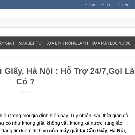
Home
Shop
Dịch vụ
ÁY GIẶT
SỬA BẾP TỪ
SỬA BÌNH NÓNG LẠNH
SỬA MÁY LỌC NƯỚC
 Giấy, Hà Nội : Hỗ Trợ 24/7,Gọi Là
Có ?
thiếu trong mỗi gia đình hiện nay. Tuy nhiên, sau thời gian dài
sự cố như không giặt, không vắt, không xả nước, rung lắc
 đang tìm kiếm dịch vụ
sửa máy giặt tại Cầu Giấy, Hà Nội
,