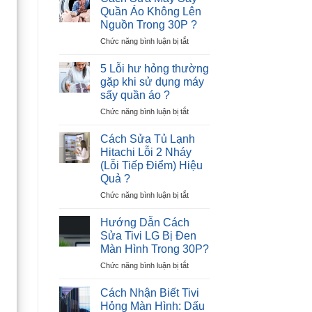
Tủ
–
Quần Áo Không Lên
Lạnh
Nguyên
Nguồn Trong 30P ?
Hitachi
Nhân
ở
Chức năng bình luận bị tắt
Lỗi
và
Cách
12
Giải
Sửa
Nháy
Pháp
5 Lỗi hư hỏng thường
Máy
–
gặp khi sử dụng máy
Sấy
Cực
sấy quần áo ?
Quần
Nhanh
ở
Chức năng bình luận bị tắt
Áo
?
5
Không
Lỗi
Lên
Cách Sửa Tủ Lạnh
hư
Nguồn
Hitachi Lỗi 2 Nháy
hỏng
Trong
(Lỗi Tiếp Điểm) Hiệu
thường
30P
Quả ?
gặp
?
khi
ở
Chức năng bình luận bị tắt
sử
Cách
dụng
Sửa
Hướng Dẫn Cách
máy
Tủ
Sửa Tivi LG Bị Đen
sấy
Lạnh
Màn Hình Trong 30P?
quần
Hitachi
áo
ở
Chức năng bình luận bị tắt
Lỗi
?
Hướng
2
Dẫn
Nháy
Cách Nhận Biết Tivi
Cách
(Lỗi
Hỏng Màn Hình: Dấu
Sửa