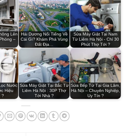
hông Lên
Hải Dương Nổi Tiếng Về
Sửa Máy Giặt Tại Nam
 Phòng –
Cái Gì? Khám Phá Vùng
Từ Liêm Hà Nội - Chỉ 30
…
Đất Địa…
Phút Thợ Tới ?
Lọc Nước
Sửa Máy Giặt Tại Bắc Từ
Sửa Bếp Từ Tại Gia Lâm,
c Hiệu
Liêm Hà Nội : 30P Thợ
Hà Nội – Chuyên Nghiệp,
 ?
Tới Nhà ?
Uy Tín ?