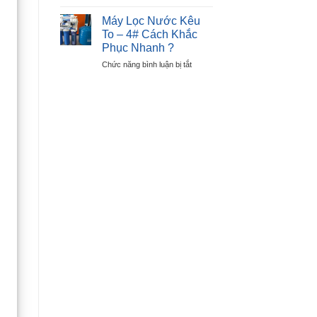
Cách
Lỗi
Sửa
E6
Máy Lọc Nước Kêu
Máy
–
To – 4# Cách Khắc
Sấy
Lỗi
Phục Nhanh ?
Quần
Nút
ở
Chức năng bình luận bị tắt
Áo
Nhấn
Máy
Không
Lọc
Nóng
Nước
–
Kêu
Chỉ
To
Sau
–
30P
4#
?
Cách
Khắc
Phục
Nhanh
?