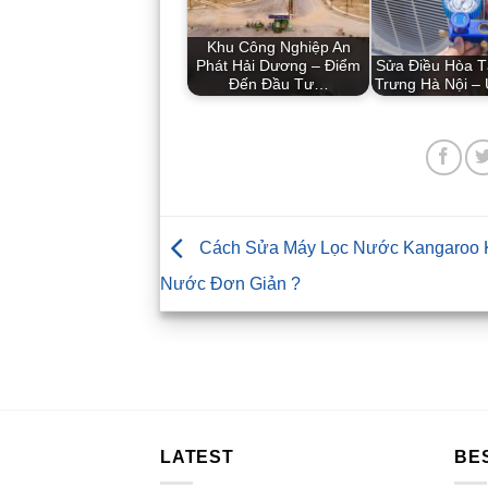
Khu Công Nghiệp An
Phát Hải Dương – Điểm
Sửa Điều Hòa T
Đến Đầu Tư…
Trưng Hà Nội –
Cách Sửa Máy Lọc Nước Kangaroo 
Nước Đơn Giản ?
LATEST
BE