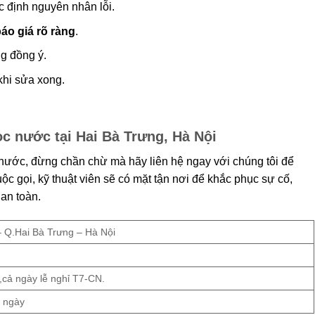
ác định nguyên nhân lỗi.
o giá rõ ràng
.
g đồng ý.
khi sửa xong.
ọc nước tại Hai Bà Trưng, Hà Nội
nước, đừng chần chừ mà hãy liên hệ ngay với chúng tôi để
ộc gọi, kỹ thuật viên sẽ có mặt tận nơi để khắc phục sự cố,
an toàn.
– Q.Hai Bà Trưng – Hà Nội
,cả ngày lễ nghỉ T7-CN.
g ngày