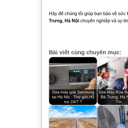
Hãy để chúng tôi giúp bạn bảo vệ sức 
Trưng, Hà Nội
chuyên nghiệp và uy tín
Bài viết cùng chuyên mục:
Sửa máy giặt Samsung
Sửa Máy Rửa Bá
tại Hà Nội : Thợ giỏi,Hỗ
Bà Trưng, Hà 
trợ 24/7 ?
Tín,…