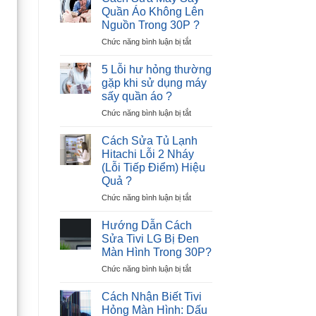
Tủ
–
Quần Áo Không Lên
Lạnh
Nguyên
Nguồn Trong 30P ?
Hitachi
Nhân
ở
Chức năng bình luận bị tắt
Lỗi
và
Cách
12
Giải
Sửa
Nháy
Pháp
5 Lỗi hư hỏng thường
Máy
–
gặp khi sử dụng máy
Sấy
Cực
sấy quần áo ?
Quần
Nhanh
ở
Chức năng bình luận bị tắt
Áo
?
5
Không
Lỗi
Lên
Cách Sửa Tủ Lạnh
hư
Nguồn
Hitachi Lỗi 2 Nháy
hỏng
Trong
(Lỗi Tiếp Điểm) Hiệu
thường
30P
Quả ?
gặp
?
khi
ở
Chức năng bình luận bị tắt
sử
Cách
dụng
Sửa
Hướng Dẫn Cách
máy
Tủ
Sửa Tivi LG Bị Đen
sấy
Lạnh
Màn Hình Trong 30P?
quần
Hitachi
áo
ở
Chức năng bình luận bị tắt
Lỗi
?
Hướng
2
Dẫn
Nháy
Cách Nhận Biết Tivi
Cách
(Lỗi
Hỏng Màn Hình: Dấu
Sửa