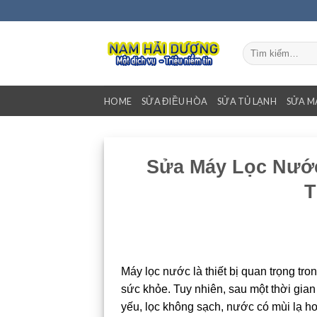
Bỏ
qua
nội
Tìm
dung
kiếm:
HOME
SỬA ĐIỀU HÒA
SỬA TỦ LẠNH
SỬA M
Sửa Máy Lọc Nước
T
Máy lọc nước là thiết bị quan trọng tr
sức khỏe. Tuy nhiên, sau một thời gia
yếu, lọc không sạch, nước có mùi lạ h