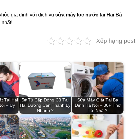
khỏe gia đình với dịch vụ
sửa máy lọc nước tại Hai Bà
 nhất!
Xếp hạng post
t Tại Hai
5# Tủ Cấp Đông Cũ Tại
Sửa Máy Giặt Tại Ba
Nội – Uy
Hải Dương Cần Thanh Lý
Đình Hà Nội – 30P Thợ
Nhanh ?
Tới Nhà ?