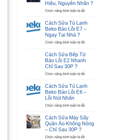
Tiếp
Hiệu, Nguyên Nhân ?
Tivi
Điểm)
ở
Chức năng bình luận bị tắt
LG
Hiệu
Cách
Bị
Quả
Nhận
Đen
?
Cách Sửa Tủ Lạnh
Biết
Màn
Beko Báo Lỗi E7 –
Tivi
Hình
Ngay Tại Nhà ?
Hỏng
Trong
ở
Chức năng bình luận bị tắt
Màn
30P?
Cách
Hình:
Sửa
Dấu
Cách Sửa Bếp Từ
Tủ
Hiệu,
Báo Lỗi E2 Nhanh
Lạnh
Nguyên
Chỉ Sau 30P ?
Beko
Nhân
ở
Chức năng bình luận bị tắt
Báo
?
Cách
Lỗi
Sửa
E7
Cách Sửa Tủ Lạnh
Bếp
–
Beko Báo Lỗi E6 –
Từ
Ngay
Lỗi Nút Nhấn
Báo
Tại
ở
Chức năng bình luận bị tắt
Lỗi
Nhà
Cách
E2
?
Sửa
Nhanh
Cách Sửa Máy Sấy
Tủ
Chỉ
Quần Áo Không Nóng
Lạnh
Sau
– Chỉ Sau 30P ?
Beko
30P
ở
Chức năng bình luận bị tắt
Báo
?