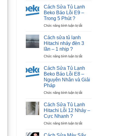
Sửa
Dương
Cách Sửa Tủ Lạnh
Tủ
|
Beko Báo Lỗi E9 –
Lạnh
30P
Trong 5 Phút ?
Beko
Thợ
ở
Chức năng bình luận bị tắt
Báo
Tới
Cách
Lỗi
Nhà
Sửa
E12
?
Cách sửa tủ lạnh
Tủ
–
Hitachi nháy đèn 3
Lạnh
Ngay
lần – 1 nhịp ?
Beko
Tại
ở
Chức năng bình luận bị tắt
Báo
Nhà
Cách
Lỗi
?
sửa
E9
Cách Sửa Tủ Lạnh
tủ
–
Beko Báo Lỗi E8 –
lạnh
Trong
Nguyên Nhân và Giải
Hitachi
5
Pháp
nháy
Phút
đèn
?
ở
Chức năng bình luận bị tắt
3
Cách
lần
Sửa
Cách Sửa Tủ Lạnh
–
Tủ
Hitachi Lỗi 12 Nháy –
1
Lạnh
Cực Nhanh ?
nhịp
Beko
?
ở
Chức năng bình luận bị tắt
Báo
Cách
Lỗi
Sửa
E8
Cách Sửa Máy Sấy