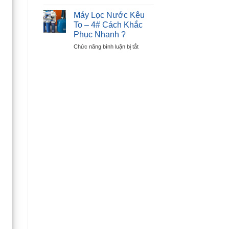
Cách
Lỗi
Sửa
E6
Máy Lọc Nước Kêu
Máy
–
To – 4# Cách Khắc
Sấy
Lỗi
Phục Nhanh ?
Quần
Nút
ở
Chức năng bình luận bị tắt
Áo
Nhấn
Máy
Không
Lọc
Nóng
Nước
–
Kêu
Chỉ
To
Sau
–
30P
4#
?
Cách
Khắc
Phục
Nhanh
?