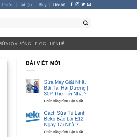
Tin tức
Tài liệu
Blog
Liên hệ
SỬA LÒ VI SÓNG
BLOG
LIÊN HỆ
BÀI VIẾT MỚI
Sửa Máy Giặt Nhật
Bãi Tại Hải Dương |
30P Thợ Tới Nhà ?
ở
Chức năng bình luận bị tắt
Sửa
Máy
Cách Sửa Tủ Lạnh
Giặt
Beko Báo Lỗi E12 –
Nhật
Ngay Tại Nhà ?
Bãi
ở
Chức năng bình luận bị tắt
Tại
Cách
Hải