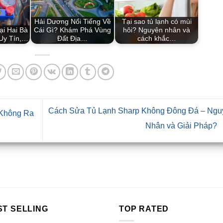
Hải Dương Nổi Tiếng Về
Tại sao tủ lạnh có mùi
ại Hai Bà
Cái Gì? Khám Phá Vùng
hôi? Nguyên nhân và
 Uy Tín,…
Đất Địa…
cách khắc…
Cách Sửa Tủ Lạnh Sharp Không Đông Đá – Ngu
Không Ra
Nhân và Giải Pháp?
ST SELLING
TOP RATED