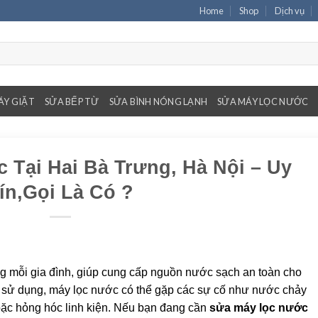
Home
Shop
Dịch vụ
ÁY GIẶT
SỬA BẾP TỪ
SỬA BÌNH NÓNG LẠNH
SỬA MÁY LỌC NƯỚC
 Tại Hai Bà Trưng, Hà Nội – Uy
ín,Gọi Là Có ?
ong mỗi gia đình, giúp cung cấp nguồn nước sạch an toàn cho
n sử dụng, máy lọc nước có thể gặp các sự cố như nước chảy
oặc hỏng hóc linh kiện. Nếu bạn đang cần
sửa máy lọc nước