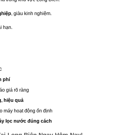
ghiệp
, giàu kinh nghiệm.
i hạn.
c
n phí
áo giá rõ ràng
, hiệu quả
o máy hoạt động ổn định
áy lọc nước đúng cách