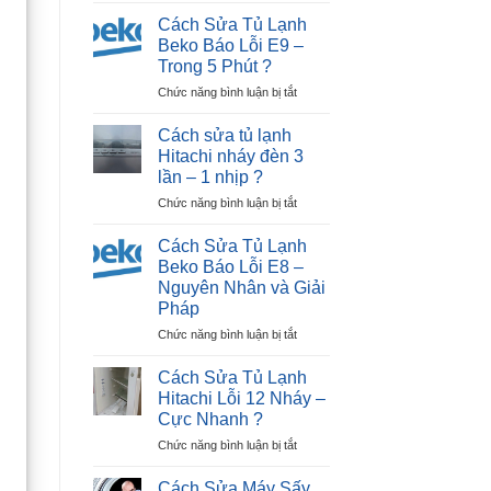
Sửa
Dương
Cách Sửa Tủ Lạnh
Tủ
|
Beko Báo Lỗi E9 –
Lạnh
30P
Trong 5 Phút ?
Beko
Thợ
ở
Chức năng bình luận bị tắt
Báo
Tới
Cách
Lỗi
Nhà
Sửa
E12
?
Cách sửa tủ lạnh
Tủ
–
Hitachi nháy đèn 3
Lạnh
Ngay
lần – 1 nhịp ?
Beko
Tại
ở
Chức năng bình luận bị tắt
Báo
Nhà
Cách
Lỗi
?
sửa
E9
Cách Sửa Tủ Lạnh
tủ
–
Beko Báo Lỗi E8 –
lạnh
Trong
Nguyên Nhân và Giải
Hitachi
5
Pháp
nháy
Phút
đèn
?
ở
Chức năng bình luận bị tắt
3
Cách
lần
Sửa
Cách Sửa Tủ Lạnh
–
Tủ
Hitachi Lỗi 12 Nháy –
1
Lạnh
Cực Nhanh ?
nhịp
Beko
?
ở
Chức năng bình luận bị tắt
Báo
Cách
Lỗi
Sửa
E8
Cách Sửa Máy Sấy