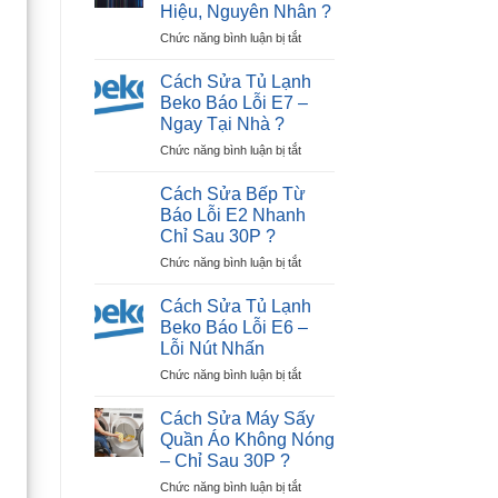
Tiếp
Hiệu, Nguyên Nhân ?
Tivi
Điểm)
ở
Chức năng bình luận bị tắt
LG
Hiệu
Cách
Bị
Quả
Nhận
Đen
?
Cách Sửa Tủ Lạnh
Biết
Màn
Beko Báo Lỗi E7 –
Tivi
Hình
Ngay Tại Nhà ?
Hỏng
Trong
ở
Chức năng bình luận bị tắt
Màn
30P?
Cách
Hình:
Sửa
Dấu
Cách Sửa Bếp Từ
Tủ
Hiệu,
Báo Lỗi E2 Nhanh
Lạnh
Nguyên
Chỉ Sau 30P ?
Beko
Nhân
ở
Chức năng bình luận bị tắt
Báo
?
Cách
Lỗi
Sửa
E7
Cách Sửa Tủ Lạnh
Bếp
–
Beko Báo Lỗi E6 –
Từ
Ngay
Lỗi Nút Nhấn
Báo
Tại
ở
Chức năng bình luận bị tắt
Lỗi
Nhà
Cách
E2
?
Sửa
Nhanh
Cách Sửa Máy Sấy
Tủ
Chỉ
Quần Áo Không Nóng
Lạnh
Sau
– Chỉ Sau 30P ?
Beko
30P
ở
Chức năng bình luận bị tắt
Báo
?