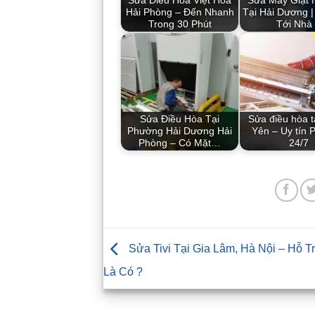
Sửa Điều Hòa Việt Hòa
Sửa Máy Giặt 
Hải Phòng – Đến Nhanh
Tại Hải Dương 
Trong 30 Phút
Tới Nhà
Sửa Điều Hòa Tại
Sửa điều hòa 
Phường Hải Dương Hải
Yên – Uy tín 
Phòng – Có Mặt…
24/7
Sửa Tivi Tại Gia Lâm, Hà Nội – Hỗ T
Là Có ?