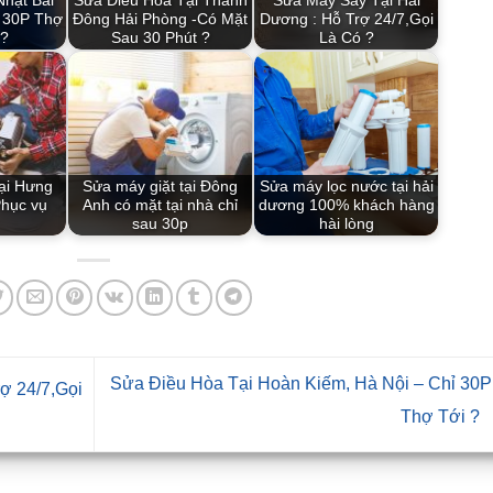
Nhật Bãi
Sửa Điều Hòa Tại Thành
Sửa Máy Sấy Tại Hải
| 30P Thợ
Đông Hải Phòng -Có Mặt
Dương : Hỗ Trợ 24/7,Gọi
 ?
Sau 30 Phút ?
Là Có ?
tại Hưng
Sửa máy giặt tại Đông
Sửa máy lọc nước tại hải
Phục vụ
Anh có mặt tại nhà chỉ
dương 100% khách hàng
sau 30p
hài lòng
Sửa Điều Hòa Tại Hoàn Kiếm, Hà Nội – Chỉ 30P
rợ 24/7,Gọi
Thợ Tới ?