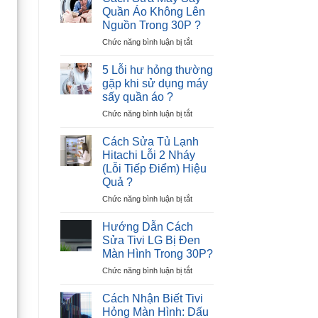
Tủ
–
Quần Áo Không Lên
Lạnh
Nguyên
Nguồn Trong 30P ?
Hitachi
Nhân
ở
Chức năng bình luận bị tắt
Lỗi
và
Cách
12
Giải
Sửa
Nháy
Pháp
5 Lỗi hư hỏng thường
Máy
–
gặp khi sử dụng máy
Sấy
Cực
sấy quần áo ?
Quần
Nhanh
ở
Chức năng bình luận bị tắt
Áo
?
5
Không
Lỗi
Lên
Cách Sửa Tủ Lạnh
hư
Nguồn
Hitachi Lỗi 2 Nháy
hỏng
Trong
(Lỗi Tiếp Điểm) Hiệu
thường
30P
Quả ?
gặp
?
khi
ở
Chức năng bình luận bị tắt
sử
Cách
dụng
Sửa
Hướng Dẫn Cách
máy
Tủ
Sửa Tivi LG Bị Đen
sấy
Lạnh
Màn Hình Trong 30P?
quần
Hitachi
áo
ở
Chức năng bình luận bị tắt
Lỗi
?
Hướng
2
Dẫn
Nháy
Cách Nhận Biết Tivi
Cách
(Lỗi
Hỏng Màn Hình: Dấu
Sửa