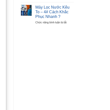
Cách
Lỗi
Sửa
E6
Máy Lọc Nước Kêu
Máy
–
To – 4# Cách Khắc
Sấy
Lỗi
Phục Nhanh ?
Quần
Nút
ở
Chức năng bình luận bị tắt
Áo
Nhấn
Máy
Không
Lọc
Nóng
Nước
–
Kêu
Chỉ
To
Sau
–
30P
4#
?
Cách
Khắc
Phục
Nhanh
?