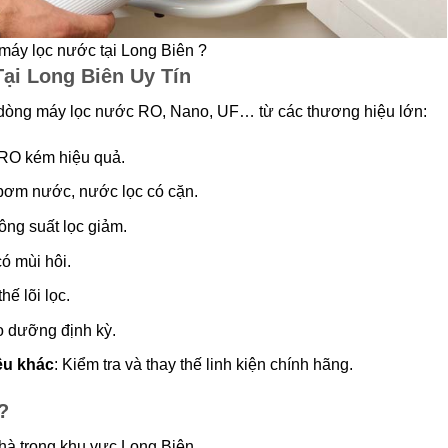
máy lọc nước tại Long Biên ?
ại Long Biên Uy Tín
 dòng máy lọc nước RO, Nano, UF… từ các thương hiệu lớn:
 RO kém hiệu quả.
 bơm nước, nước lọc có cặn.
công suất lọc giảm.
ó mùi hôi.
hế lõi lọc.
o dưỡng định kỳ.
ệu khác
: Kiểm tra và thay thế linh kiện chính hãng.
?
 nhà trong khu vực Long Biên.