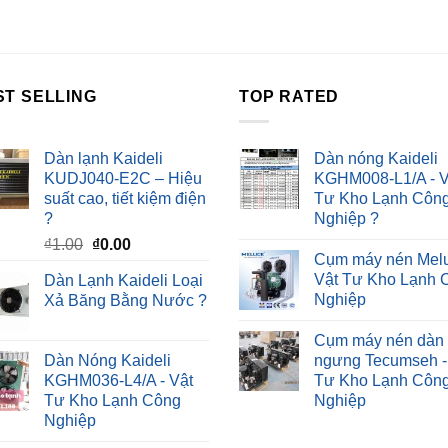
ST SELLING
TOP RATED
Dàn lạnh Kaideli
Dàn nóng Kaideli
KUDJ040-E2C – Hiệu
KGHM008-L1/A - V
suất cao, tiết kiệm điện
Tư Kho Lạnh Côn
?
Nghiệp ?
Giá
Giá
₫
1.00
₫
0.00
Cụm máy nén Melu
gốc
hiện
Vật Tư Kho Lạnh 
Dàn Lạnh Kaideli Loại
là:
tại
Nghiệp
Xả Băng Bằng Nước ?
₫1.00.
là:
₫0.00.
Cụm máy nén dàn
Dàn Nóng Kaideli
ngưng Tecumseh -
KGHM036-L4/A - Vật
Tư Kho Lạnh Côn
Tư Kho Lạnh Công
Nghiệp
Nghiệp