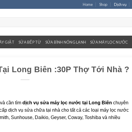
Home
Shop
Dịch vụ
ÁY GIẶT
SỬA BẾP TỪ
SỬA BÌNH NÓNG LẠNH
SỬA MÁY LỌC NƯỚC
ại Long Biên :30P Thợ Tới Nhà ?
và cần tìm
dịch vụ sửa máy lọc nước tại Long Biên
chuyên
ấp dịch vụ sửa chữa tại nhà cho tất cả các loại máy lọc nước
Smith, Sunhouse, Daikio, Geyser, Coway, Toshiba và nhiều