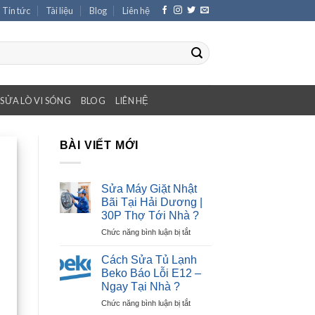
Tin tức
Tài liệu
Blog
Liên hệ
SỬA LÒ VI SÓNG
BLOG
LIÊN HỆ
BÀI VIẾT MỚI
Sửa Máy Giặt Nhật
Bãi Tại Hải Dương |
30P Thợ Tới Nhà ?
ở
Chức năng bình luận bị tắt
Sửa
Máy
Cách Sửa Tủ Lạnh
Giặt
Beko Báo Lỗi E12 –
Nhật
Ngay Tại Nhà ?
Bãi
ở
Chức năng bình luận bị tắt
Tại
Cách
Hải