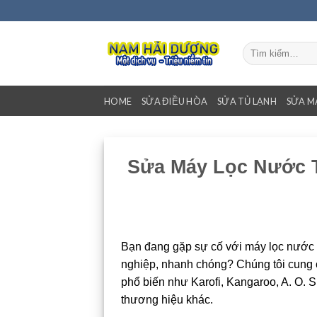
Bỏ
qua
nội
Tìm
dung
kiếm:
HOME
SỬA ĐIỀU HÒA
SỬA TỦ LẠNH
SỬA M
Sửa Máy Lọc Nước T
Bạn đang gặp sự cố với máy lọc nước 
nghiệp, nhanh chóng? Chúng tôi cung c
phổ biến như Karofi, Kangaroo, A. O. 
thương hiệu khác.