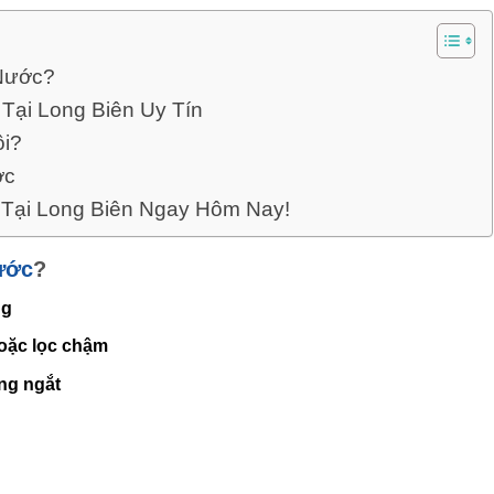
Nước?
Tại Long Biên Uy Tín
ôi?
ớc
Tại Long Biên Ngay Hôm Nay!
ước
?
ng
oặc lọc chậm
ộng ngắt