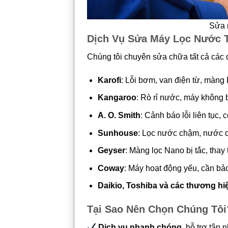
Sửa 
Dịch Vụ Sửa Máy Lọc Nước T
Chúng tôi chuyên sửa chữa tất cả các
Karofi
: Lỗi bơm, van điện từ, màng
Kangaroo
: Rò rỉ nước, máy không
A. O. Smith
: Cảnh báo lỗi liên tục, 
Sunhouse
: Lọc nước chậm, nước c
Geyser
: Màng lọc Nano bị tắc, thay t
Coway
: Máy hoạt động yếu, cần bả
Daikio, Toshiba và các thương hi
Tại Sao Nên Chọn Chúng Tôi
Dịch vụ nhanh chóng
, hỗ trợ tận