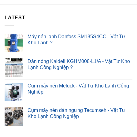
–
Sau
4#
30P
Cách
?
LATEST
Khắc
Phục
Nhanh
?
Máy nén lạnh Danfoss SM185S4CC - Vật Tư
Kho Lạnh ?
Dàn nóng Kaideli KGHM008-L1/A - Vật Tư Kho
Lạnh Công Nghiệp ?
Cụm máy nén Meluck - Vật Tư Kho Lạnh Công
Nghiệp
Cụm máy nén dàn ngưng Tecumseh - Vật Tư
Kho Lạnh Công Nghiệp