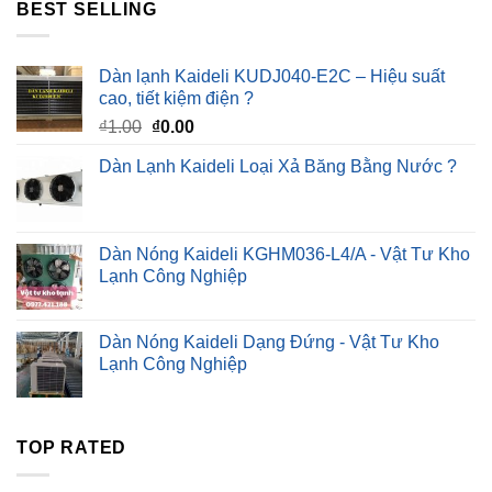
BEST SELLING
Dàn lạnh Kaideli KUDJ040-E2C – Hiệu suất
cao, tiết kiệm điện ?
Giá
Giá
₫
1.00
₫
0.00
gốc
hiện
Dàn Lạnh Kaideli Loại Xả Băng Bằng Nước ?
là:
tại
₫1.00.
là:
₫0.00.
Dàn Nóng Kaideli KGHM036-L4/A - Vật Tư Kho
Lạnh Công Nghiệp
Dàn Nóng Kaideli Dạng Đứng - Vật Tư Kho
Lạnh Công Nghiệp
TOP RATED