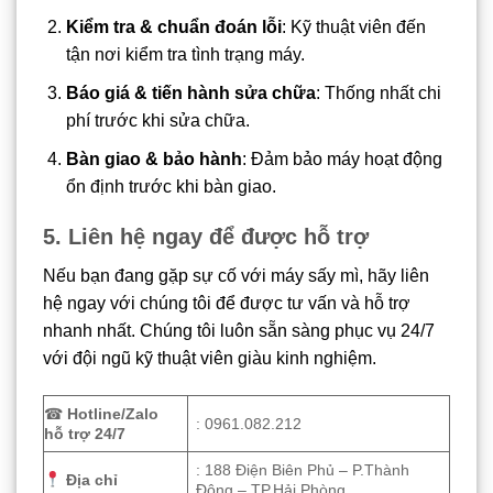
Kiểm tra & chuẩn đoán lỗi
: Kỹ thuật viên đến
tận nơi kiểm tra tình trạng máy.
Báo giá & tiến hành sửa chữa
: Thống nhất chi
phí trước khi sửa chữa.
Bàn giao & bảo hành
: Đảm bảo máy hoạt động
ổn định trước khi bàn giao.
5. Liên hệ ngay để được hỗ trợ
Nếu bạn đang gặp sự cố với máy sấy mì, hãy liên
hệ ngay với chúng tôi để được tư vấn và hỗ trợ
nhanh nhất. Chúng tôi luôn sẵn sàng phục vụ 24/7
với đội ngũ kỹ thuật viên giàu kinh nghiệm.
☎
Hotline/Zalo
: 0961.082.212
hỗ trợ 24/7
: 188 Điện Biên Phủ – P.Thành
Địa chỉ
Đông – TP.Hải Phòng