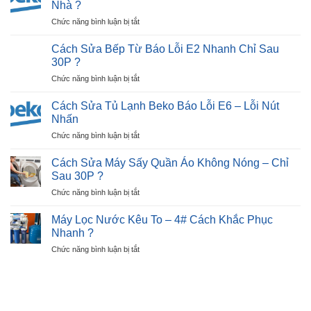
Đen
Nhà ?
Quả
Tivi
Màn
?
ở
Chức năng bình luận bị tắt
Hỏng
Hình
Cách
Màn
Trong
Sửa
Hình:
Cách Sửa Bếp Từ Báo Lỗi E2 Nhanh Chỉ Sau
30P?
Tủ
Dấu
30P ?
Lạnh
Hiệu,
ở
Chức năng bình luận bị tắt
Beko
Nguyên
Cách
Báo
Nhân
Sửa
Lỗi
Cách Sửa Tủ Lạnh Beko Báo Lỗi E6 – Lỗi Nút
?
Bếp
E7
Nhấn
Từ
–
ở
Chức năng bình luận bị tắt
Báo
Ngay
Cách
Lỗi
Tại
Sửa
E2
Cách Sửa Máy Sấy Quần Áo Không Nóng – Chỉ
Nhà
Tủ
Nhanh
Sau 30P ?
?
Lạnh
Chỉ
ở
Chức năng bình luận bị tắt
Beko
Sau
Cách
Báo
30P
Sửa
Lỗi
Máy Lọc Nước Kêu To – 4# Cách Khắc Phục
?
Máy
E6
Nhanh ?
Sấy
–
ở
Chức năng bình luận bị tắt
Quần
Lỗi
Máy
Áo
Nút
Lọc
Không
Nhấn
Nước
Nóng
Kêu
–
To
Chỉ