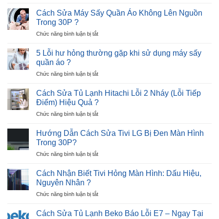
Cách
Báo
1
Sửa
Lỗi
Cách Sửa Máy Sấy Quần Áo Không Lên Nguồn
nhịp
Tủ
E8
?
Trong 30P ?
Lạnh
–
ở
Chức năng bình luận bị tắt
Hitachi
Nguyên
Cách
Lỗi
Nhân
Sửa
12
5 Lỗi hư hỏng thường gặp khi sử dụng máy sấy
và
Máy
Nháy
quần áo ?
Giải
Sấy
–
Pháp
ở
Chức năng bình luận bị tắt
Quần
Cực
5
Áo
Nhanh
Lỗi
Không
Cách Sửa Tủ Lạnh Hitachi Lỗi 2 Nháy (Lỗi Tiếp
?
hư
Lên
Điểm) Hiệu Quả ?
hỏng
Nguồn
ở
Chức năng bình luận bị tắt
thường
Trong
Cách
gặp
30P
Sửa
khi
Hướng Dẫn Cách Sửa Tivi LG Bị Đen Màn Hình
?
Tủ
sử
Trong 30P?
Lạnh
dụng
ở
Chức năng bình luận bị tắt
Hitachi
máy
Hướng
Lỗi
sấy
Dẫn
2
Cách Nhận Biết Tivi Hỏng Màn Hình: Dấu Hiệu,
quần
Cách
Nháy
Nguyên Nhân ?
áo
Sửa
(Lỗi
?
ở
Chức năng bình luận bị tắt
Tivi
Tiếp
Cách
LG
Điểm)
Nhận
Bị
Cách Sửa Tủ Lạnh Beko Báo Lỗi E7 – Ngay Tại
Hiệu
Biết