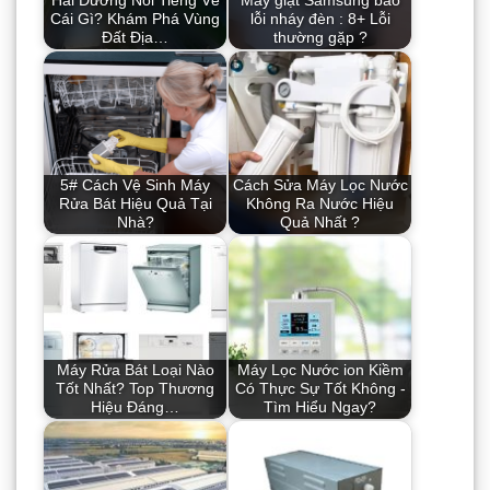
Hải Dương Nổi Tiếng Về
Máy giặt Samsung báo
Cái Gì? Khám Phá Vùng
lỗi nháy đèn : 8+ Lỗi
Đất Địa…
thường gặp ?
5# Cách Vệ Sinh Máy
Cách Sửa Máy Lọc Nước
Rửa Bát Hiệu Quả Tại
Không Ra Nước Hiệu
Nhà?
Quả Nhất ?
Máy Rửa Bát Loại Nào
Máy Lọc Nước ion Kiềm
Tốt Nhất? Top Thương
Có Thực Sự Tốt Không -
Hiệu Đáng…
Tìm Hiểu Ngay?