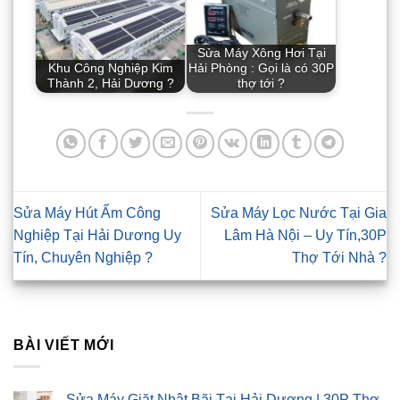
Sửa Máy Xông Hơi Tại
Khu Công Nghiệp Kim
Hải Phòng : Gọi là có 30P
Thành 2, Hải Dương ?
thợ tới ?
Sửa Máy Hút Ẩm Công
Sửa Máy Lọc Nước Tại Gia
Nghiệp Tại Hải Dương Uy
Lâm Hà Nội – Uy Tín,30P
Tín, Chuyên Nghiệp ?
Thợ Tới Nhà ?
BÀI VIẾT MỚI
Sửa Máy Giặt Nhật Bãi Tại Hải Dương | 30P Thợ