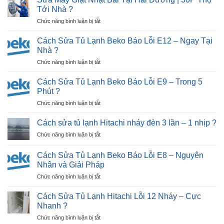
Tới Nhà ?
ở
Chức năng bình luận bị tắt
Sửa
Máy
Cách Sửa Tủ Lạnh Beko Báo Lỗi E12 – Ngay Tại
Giặt
Nhà ?
Nhật
ở
Chức năng bình luận bị tắt
Bãi
Cách
Tại
Sửa
Hải
Cách Sửa Tủ Lạnh Beko Báo Lỗi E9 – Trong 5
Tủ
Dương
Phút ?
Lạnh
|
ở
Chức năng bình luận bị tắt
Beko
30P
Cách
Báo
Thợ
Sửa
Lỗi
Cách sửa tủ lạnh Hitachi nháy đèn 3 lần – 1 nhịp ?
Tới
Tủ
E12
Nhà
ở
Chức năng bình luận bị tắt
Lạnh
–
?
Cách
Beko
Ngay
sửa
Báo
Cách Sửa Tủ Lạnh Beko Báo Lỗi E8 – Nguyên
Tại
tủ
Lỗi
Nhân và Giải Pháp
Nhà
lạnh
E9
?
ở
Chức năng bình luận bị tắt
Hitachi
–
Cách
nháy
Trong
Sửa
đèn
Cách Sửa Tủ Lạnh Hitachi Lỗi 12 Nháy – Cực
5
Tủ
3
Nhanh ?
Phút
Lạnh
lần
?
ở
Chức năng bình luận bị tắt
Beko
–