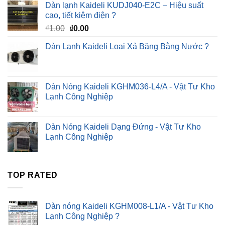
Dàn lạnh Kaideli KUDJ040-E2C – Hiệu suất
cao, tiết kiệm điện ?
Giá
Giá
₫
1.00
₫
0.00
gốc
hiện
Dàn Lạnh Kaideli Loại Xả Băng Bằng Nước ?
là:
tại
₫1.00.
là:
₫0.00.
Dàn Nóng Kaideli KGHM036-L4/A - Vật Tư Kho
Lạnh Công Nghiệp
Dàn Nóng Kaideli Dạng Đứng - Vật Tư Kho
Lạnh Công Nghiệp
TOP RATED
Dàn nóng Kaideli KGHM008-L1/A - Vật Tư Kho
Lạnh Công Nghiệp ?