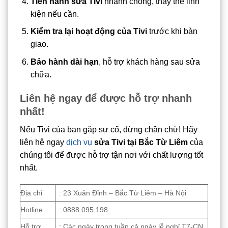
Tiến hành sửa Tivi
nhanh chóng, thay thế linh
kiện nếu cần.
Kiểm tra lại hoạt động của Tivi
trước khi bàn
giao.
Bảo hành dài hạn
, hỗ trợ khách hàng sau sửa
chữa.
Liên hệ ngay để được hỗ trợ nhanh
nhất!
Nếu Tivi của bạn gặp sự cố, đừng chần chừ! Hãy
liên hệ ngay
dịch vụ
sửa Tivi tại Bắc Từ Liêm
của
chúng tôi để được hỗ trợ tận nơi với chất lượng tốt
nhất.
Địa chỉ
: 23 Xuân Đỉnh – Bắc Từ Liêm – Hà Nội
Hotline
: 0888.095.198
Hỗ trợ
: Các ngày trong tuần,cả ngày lễ nghỉ T7-CN.