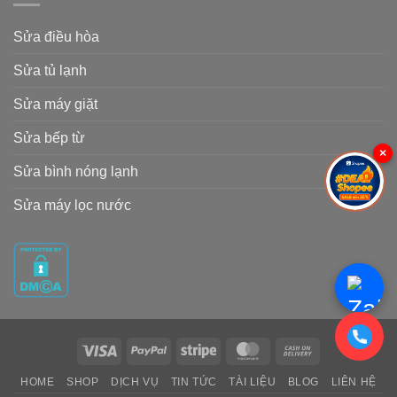
Sửa điều hòa
Sửa tủ lạnh
Sửa máy giặt
Sửa bếp từ
×
Sửa bình nóng lạnh
Sửa máy lọc nước
Visa
PayPal
Stripe
MasterCard
Cash
On
HOME
SHOP
DỊCH VỤ
TIN TỨC
TÀI LIỆU
BLOG
LIÊN HỆ
Delivery