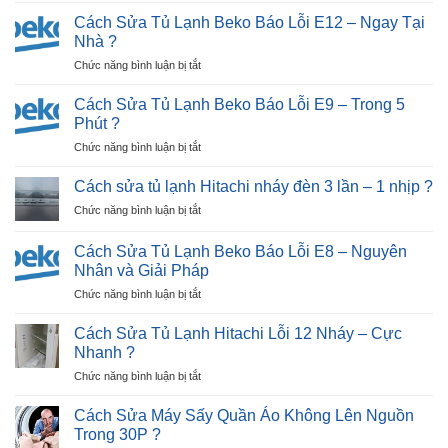
Máy
Cách Sửa Tủ Lạnh Beko Báo Lỗi E12 – Ngay Tại
Giặt
Nhà ?
Nhật
ở
Chức năng bình luận bị tắt
Bãi
Cách
Tại
Sửa
Hải
Cách Sửa Tủ Lạnh Beko Báo Lỗi E9 – Trong 5
Tủ
Dương
Phút ?
Lạnh
|
ở
Chức năng bình luận bị tắt
Beko
30P
Cách
Báo
Thợ
Sửa
Lỗi
Cách sửa tủ lạnh Hitachi nháy đèn 3 lần – 1 nhịp ?
Tới
Tủ
E12
Nhà
ở
Chức năng bình luận bị tắt
Lạnh
–
?
Cách
Beko
Ngay
sửa
Báo
Cách Sửa Tủ Lạnh Beko Báo Lỗi E8 – Nguyên
Tại
tủ
Lỗi
Nhân và Giải Pháp
Nhà
lạnh
E9
?
ở
Chức năng bình luận bị tắt
Hitachi
–
Cách
nháy
Trong
Sửa
đèn
Cách Sửa Tủ Lạnh Hitachi Lỗi 12 Nháy – Cực
5
Tủ
3
Nhanh ?
Phút
Lạnh
lần
?
ở
Chức năng bình luận bị tắt
Beko
–
Cách
Báo
1
Sửa
Lỗi
Cách Sửa Máy Sấy Quần Áo Không Lên Nguồn
nhịp
Tủ
E8
?
Trong 30P ?
Lạnh
–