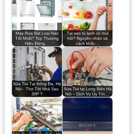
Máy Rửa Bát Loại Nào
Tại sao tủ lạnh có mùi
Tốt Nhất? Top Thương
hôi? Nguyên nhân và
Hiệu Đáng…
cách khắc…
Sửa Tivi Tại Đống Đa, Hà
Nội - Thợ Tới Nhà Sau
Sửa Tivi tại Long Biên Hà
30P ?
Nội – Dịch Vụ Uy Tín,…