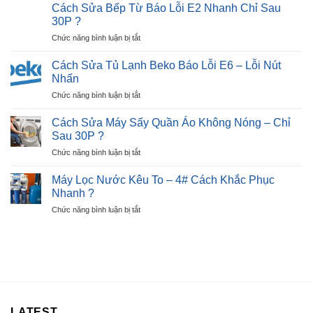
Sửa
Hình:
Cách Sửa Bếp Từ Báo Lỗi E2 Nhanh Chỉ Sau
30P?
Tủ
Dấu
30P ?
Lạnh
Hiệu,
ở
Chức năng bình luận bị tắt
Beko
Nguyên
Cách
Báo
Nhân
Sửa
Lỗi
Cách Sửa Tủ Lạnh Beko Báo Lỗi E6 – Lỗi Nút
?
Bếp
E7
Nhấn
Từ
–
ở
Chức năng bình luận bị tắt
Báo
Ngay
Cách
Lỗi
Tại
Sửa
E2
Cách Sửa Máy Sấy Quần Áo Không Nóng – Chỉ
Nhà
Tủ
Nhanh
Sau 30P ?
?
Lạnh
Chỉ
ở
Chức năng bình luận bị tắt
Beko
Sau
Cách
Báo
30P
Sửa
Lỗi
Máy Lọc Nước Kêu To – 4# Cách Khắc Phục
?
Máy
E6
Nhanh ?
Sấy
–
ở
Chức năng bình luận bị tắt
Quần
Lỗi
Máy
Áo
Nút
Lọc
Không
Nhấn
Nước
Nóng
Kêu
–
To
Chỉ
–
Sau
4#
30P
Cách
?
LATEST