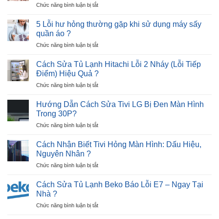
ở
Chức năng bình luận bị tắt
Hitachi
Nguyên
Cách
Lỗi
Nhân
Sửa
12
5 Lỗi hư hỏng thường gặp khi sử dụng máy sấy
và
Máy
Nháy
quần áo ?
Giải
Sấy
–
Pháp
ở
Chức năng bình luận bị tắt
Quần
Cực
5
Áo
Nhanh
Lỗi
Không
Cách Sửa Tủ Lạnh Hitachi Lỗi 2 Nháy (Lỗi Tiếp
?
hư
Lên
Điểm) Hiệu Quả ?
hỏng
Nguồn
ở
Chức năng bình luận bị tắt
thường
Trong
Cách
gặp
30P
Sửa
khi
Hướng Dẫn Cách Sửa Tivi LG Bị Đen Màn Hình
?
Tủ
sử
Trong 30P?
Lạnh
dụng
ở
Chức năng bình luận bị tắt
Hitachi
máy
Hướng
Lỗi
sấy
Dẫn
2
Cách Nhận Biết Tivi Hỏng Màn Hình: Dấu Hiệu,
quần
Cách
Nháy
Nguyên Nhân ?
áo
Sửa
(Lỗi
?
ở
Chức năng bình luận bị tắt
Tivi
Tiếp
Cách
LG
Điểm)
Nhận
Bị
Cách Sửa Tủ Lạnh Beko Báo Lỗi E7 – Ngay Tại
Hiệu
Biết
Đen
Nhà ?
Quả
Tivi
Màn
?
ở
Chức năng bình luận bị tắt
Hỏng
Hình
Cách
Màn
Trong