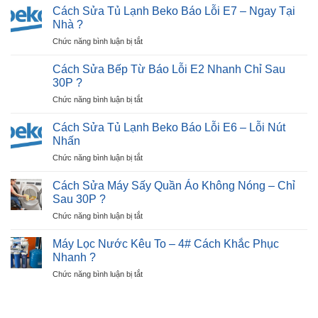
Nhận
Bị
Cách Sửa Tủ Lạnh Beko Báo Lỗi E7 – Ngay Tại
Hiệu
Biết
Đen
Nhà ?
Quả
Tivi
Màn
?
ở
Chức năng bình luận bị tắt
Hỏng
Hình
Cách
Màn
Trong
Sửa
Hình:
Cách Sửa Bếp Từ Báo Lỗi E2 Nhanh Chỉ Sau
30P?
Tủ
Dấu
30P ?
Lạnh
Hiệu,
ở
Chức năng bình luận bị tắt
Beko
Nguyên
Cách
Báo
Nhân
Sửa
Lỗi
Cách Sửa Tủ Lạnh Beko Báo Lỗi E6 – Lỗi Nút
?
Bếp
E7
Nhấn
Từ
–
ở
Chức năng bình luận bị tắt
Báo
Ngay
Cách
Lỗi
Tại
Sửa
E2
Cách Sửa Máy Sấy Quần Áo Không Nóng – Chỉ
Nhà
Tủ
Nhanh
Sau 30P ?
?
Lạnh
Chỉ
ở
Chức năng bình luận bị tắt
Beko
Sau
Cách
Báo
30P
Sửa
Lỗi
Máy Lọc Nước Kêu To – 4# Cách Khắc Phục
?
Máy
E6
Nhanh ?
Sấy
–
ở
Chức năng bình luận bị tắt
Quần
Lỗi
Máy
Áo
Nút
Lọc
Không
Nhấn
Nước
Nóng