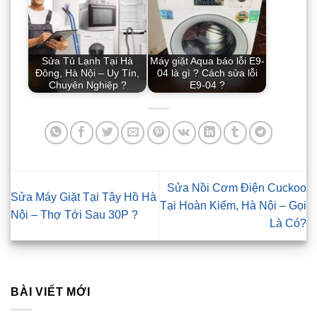
Sửa Tủ Lạnh Tại Hà
Máy giặt Aqua báo lỗi E9-
Đông, Hà Nội – Uy Tín,
04 là gì ? Cách sửa lỗi
Chuyên Nghiệp ?
E9-04 ?
Sửa Nồi Cơm Điện Cuckoo
Sửa Máy Giặt Tại Tây Hồ Hà
Tại Hoàn Kiếm, Hà Nội – Gọi
Nội – Thợ Tới Sau 30P ?
Là Có?
BÀI VIẾT MỚI