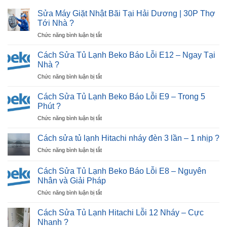
Sửa Máy Giặt Nhật Bãi Tại Hải Dương | 30P Thợ
Tới Nhà ?
ở
Chức năng bình luận bị tắt
Sửa
Máy
Cách Sửa Tủ Lạnh Beko Báo Lỗi E12 – Ngay Tại
Giặt
Nhà ?
Nhật
ở
Chức năng bình luận bị tắt
Bãi
Cách
Tại
Sửa
Hải
Cách Sửa Tủ Lạnh Beko Báo Lỗi E9 – Trong 5
Tủ
Dương
Phút ?
Lạnh
|
ở
Chức năng bình luận bị tắt
Beko
30P
Cách
Báo
Thợ
Sửa
Lỗi
Cách sửa tủ lạnh Hitachi nháy đèn 3 lần – 1 nhịp ?
Tới
Tủ
E12
Nhà
ở
Chức năng bình luận bị tắt
Lạnh
–
?
Cách
Beko
Ngay
sửa
Báo
Cách Sửa Tủ Lạnh Beko Báo Lỗi E8 – Nguyên
Tại
tủ
Lỗi
Nhân và Giải Pháp
Nhà
lạnh
E9
?
ở
Chức năng bình luận bị tắt
Hitachi
–
Cách
nháy
Trong
Sửa
đèn
Cách Sửa Tủ Lạnh Hitachi Lỗi 12 Nháy – Cực
5
Tủ
3
Nhanh ?
Phút
Lạnh
lần