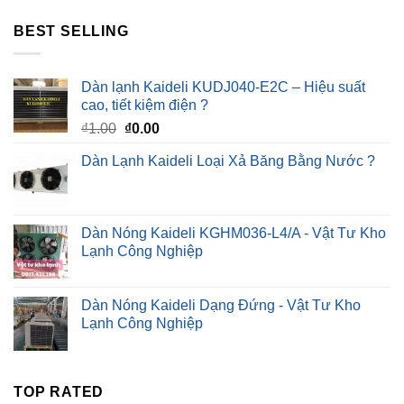
BEST SELLING
Dàn lạnh Kaideli KUDJ040-E2C – Hiệu suất
cao, tiết kiệm điện ?
Giá
Giá
₫
1.00
₫
0.00
gốc
hiện
Dàn Lạnh Kaideli Loại Xả Băng Bằng Nước ?
là:
tại
₫1.00.
là:
₫0.00.
Dàn Nóng Kaideli KGHM036-L4/A - Vật Tư Kho
Lạnh Công Nghiệp
Dàn Nóng Kaideli Dạng Đứng - Vật Tư Kho
Lạnh Công Nghiệp
TOP RATED