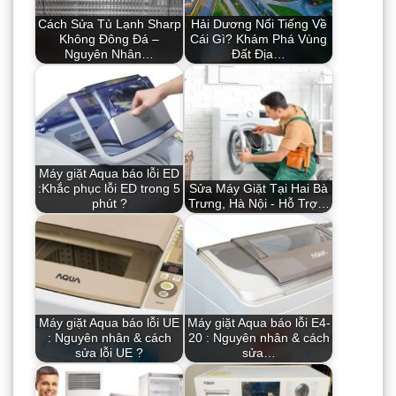
Cách Sửa Tủ Lạnh Sharp
Hải Dương Nổi Tiếng Về
Không Đông Đá –
Cái Gì? Khám Phá Vùng
Nguyên Nhân…
Đất Địa…
Máy giặt Aqua báo lỗi ED
:Khắc phục lỗi ED trong 5
Sửa Máy Giặt Tại Hai Bà
phút ?
Trưng, Hà Nội - Hỗ Trợ…
Máy giặt Aqua báo lỗi UE
Máy giặt Aqua báo lỗi E4-
: Nguyên nhân & cách
20 : Nguyên nhân & cách
sửa lỗi UE ?
sửa…