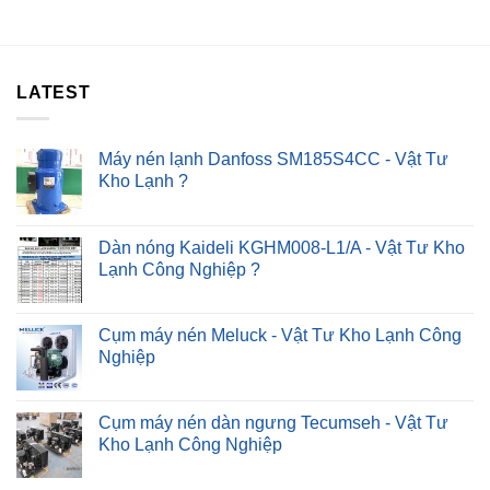
Kêu
–
To
Chỉ
–
Sau
4#
30P
Cách
?
LATEST
Khắc
Phục
Nhanh
?
Máy nén lạnh Danfoss SM185S4CC - Vật Tư
Kho Lạnh ?
Dàn nóng Kaideli KGHM008-L1/A - Vật Tư Kho
Lạnh Công Nghiệp ?
Cụm máy nén Meluck - Vật Tư Kho Lạnh Công
Nghiệp
Cụm máy nén dàn ngưng Tecumseh - Vật Tư
Kho Lạnh Công Nghiệp