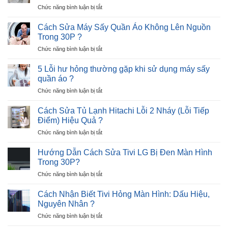
?
ở
Chức năng bình luận bị tắt
Beko
–
Cách
Báo
1
Sửa
Lỗi
Cách Sửa Máy Sấy Quần Áo Không Lên Nguồn
nhịp
Tủ
E8
?
Trong 30P ?
Lạnh
–
ở
Chức năng bình luận bị tắt
Hitachi
Nguyên
Cách
Lỗi
Nhân
Sửa
12
5 Lỗi hư hỏng thường gặp khi sử dụng máy sấy
và
Máy
Nháy
quần áo ?
Giải
Sấy
–
Pháp
ở
Chức năng bình luận bị tắt
Quần
Cực
5
Áo
Nhanh
Lỗi
Không
Cách Sửa Tủ Lạnh Hitachi Lỗi 2 Nháy (Lỗi Tiếp
?
hư
Lên
Điểm) Hiệu Quả ?
hỏng
Nguồn
ở
Chức năng bình luận bị tắt
thường
Trong
Cách
gặp
30P
Sửa
khi
Hướng Dẫn Cách Sửa Tivi LG Bị Đen Màn Hình
?
Tủ
sử
Trong 30P?
Lạnh
dụng
ở
Chức năng bình luận bị tắt
Hitachi
máy
Hướng
Lỗi
sấy
Dẫn
2
Cách Nhận Biết Tivi Hỏng Màn Hình: Dấu Hiệu,
quần
Cách
Nháy
Nguyên Nhân ?
áo
Sửa
(Lỗi
?
ở
Chức năng bình luận bị tắt
Tivi
Tiếp
Cách
LG
Điểm)