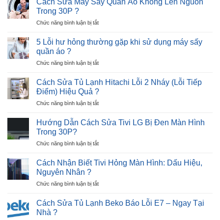
Cách Sửa Máy Sấy Quần Áo Không Lên Nguồn
nhịp
Tủ
E8
?
Trong 30P ?
Lạnh
–
ở
Chức năng bình luận bị tắt
Hitachi
Nguyên
Cách
Lỗi
Nhân
Sửa
12
5 Lỗi hư hỏng thường gặp khi sử dụng máy sấy
và
Máy
Nháy
quần áo ?
Giải
Sấy
–
Pháp
ở
Chức năng bình luận bị tắt
Quần
Cực
5
Áo
Nhanh
Lỗi
Không
Cách Sửa Tủ Lạnh Hitachi Lỗi 2 Nháy (Lỗi Tiếp
?
hư
Lên
Điểm) Hiệu Quả ?
hỏng
Nguồn
ở
Chức năng bình luận bị tắt
thường
Trong
Cách
gặp
30P
Sửa
khi
Hướng Dẫn Cách Sửa Tivi LG Bị Đen Màn Hình
?
Tủ
sử
Trong 30P?
Lạnh
dụng
ở
Chức năng bình luận bị tắt
Hitachi
máy
Hướng
Lỗi
sấy
Dẫn
2
Cách Nhận Biết Tivi Hỏng Màn Hình: Dấu Hiệu,
quần
Cách
Nháy
Nguyên Nhân ?
áo
Sửa
(Lỗi
?
ở
Chức năng bình luận bị tắt
Tivi
Tiếp
Cách
LG
Điểm)
Nhận
Bị
Cách Sửa Tủ Lạnh Beko Báo Lỗi E7 – Ngay Tại
Hiệu
Biết
Đen
Nhà ?
Quả
Tivi
Màn
?