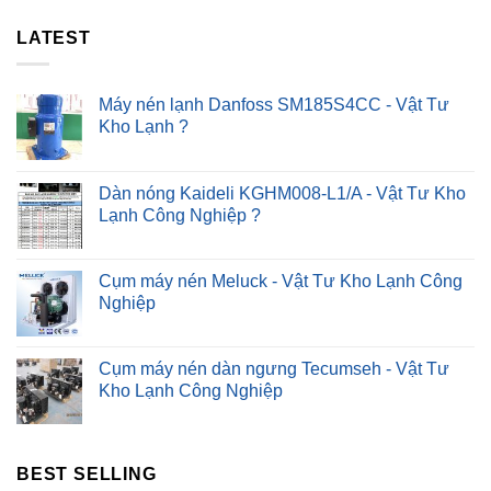
4#
30P
Cách
?
LATEST
Khắc
Phục
Nhanh
?
Máy nén lạnh Danfoss SM185S4CC - Vật Tư
Kho Lạnh ?
Dàn nóng Kaideli KGHM008-L1/A - Vật Tư Kho
Lạnh Công Nghiệp ?
Cụm máy nén Meluck - Vật Tư Kho Lạnh Công
Nghiệp
Cụm máy nén dàn ngưng Tecumseh - Vật Tư
Kho Lạnh Công Nghiệp
BEST SELLING