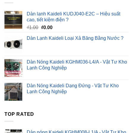
Dàn lạnh Kaideli KUDJ040-E2C – Hiệu suất
cao, tiết kiệm điện ?
Giá
Giá
₫
1.00
₫
0.00
gốc
hiện
Dàn Lạnh Kaideli Loại Xả Băng Bằng Nước ?
là:
tại
₫1.00.
là:
₫0.00.
Dàn Nóng Kaideli KGHM036-L4/A - Vật Tư Kho
Lạnh Công Nghiệp
Dàn Nóng Kaideli Dạng Đứng - Vật Tư Kho
Lạnh Công Nghiệp
TOP RATED
Dàn nóng Kaideli KGHM008-L1/A - Vật Tư Kho