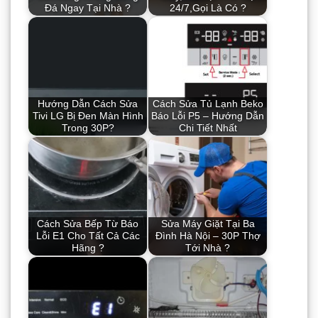
Đá Ngay Tại Nhà ?
24/7,Gọi Là Có ?
Hướng Dẫn Cách Sửa
Cách Sửa Tủ Lạnh Beko
Tivi LG Bị Đen Màn Hình
Báo Lỗi P5 – Hướng Dẫn
Trong 30P?
Chi Tiết Nhất
Cách Sửa Bếp Từ Báo
Sửa Máy Giặt Tại Ba
Lỗi E1 Cho Tất Cả Các
Đình Hà Nội – 30P Thợ
Hãng ?
Tới Nhà ?