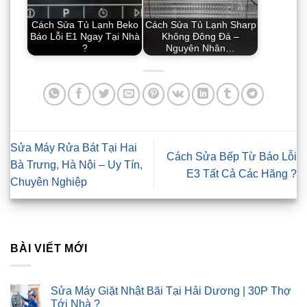
Cách Sửa Tủ Lạnh Beko
Cách Sửa Tủ Lạnh Sharp
Báo Lỗi E1 Ngay Tại Nhà
Không Đông Đá –
?
Nguyên Nhân…
Sửa Máy Rửa Bát Tại Hai
Cách Sửa Bếp Từ Báo Lỗi
Bà Trưng, Hà Nội – Uy Tín,
E3 Tất Cả Các Hãng ?
Chuyên Nghiệp
BÀI VIẾT MỚI
Sửa Máy Giặt Nhật Bãi Tại Hải Dương | 30P Thợ
Tới Nhà ?