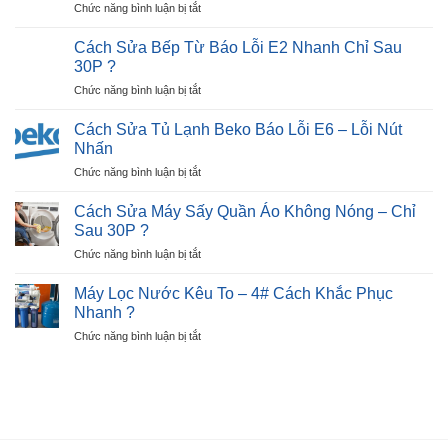
ở
Chức năng bình luận bị tắt
Hỏng
Hình
Cách
Màn
Trong
Sửa
Hình:
Cách Sửa Bếp Từ Báo Lỗi E2 Nhanh Chỉ Sau
30P?
Tủ
Dấu
30P ?
Lạnh
Hiệu,
ở
Chức năng bình luận bị tắt
Beko
Nguyên
Cách
Báo
Nhân
Sửa
Lỗi
Cách Sửa Tủ Lạnh Beko Báo Lỗi E6 – Lỗi Nút
?
Bếp
E7
Nhấn
Từ
–
ở
Chức năng bình luận bị tắt
Báo
Ngay
Cách
Lỗi
Tại
Sửa
E2
Cách Sửa Máy Sấy Quần Áo Không Nóng – Chỉ
Nhà
Tủ
Nhanh
Sau 30P ?
?
Lạnh
Chỉ
ở
Chức năng bình luận bị tắt
Beko
Sau
Cách
Báo
30P
Sửa
Lỗi
Máy Lọc Nước Kêu To – 4# Cách Khắc Phục
?
Máy
E6
Nhanh ?
Sấy
–
ở
Chức năng bình luận bị tắt
Quần
Lỗi
Máy
Áo
Nút
Lọc
Không
Nhấn
Nước
Nóng
Kêu
–
To
Chỉ
–
Sau