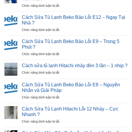
ở
Chức năng bình luận bị tắt
Sửa
Máy
Cách Sửa Tủ Lạnh Beko Báo Lỗi E12 – Ngay Tại
Giặt
Nhà ?
Nhật
ở
Chức năng bình luận bị tắt
Bãi
Cách
Tại
Sửa
Hải
Cách Sửa Tủ Lạnh Beko Báo Lỗi E9 – Trong 5
Tủ
Dương
Phút ?
Lạnh
|
ở
Chức năng bình luận bị tắt
Beko
30P
Cách
Báo
Thợ
Sửa
Lỗi
Cách sửa tủ lạnh Hitachi nháy đèn 3 lần – 1 nhịp ?
Tới
Tủ
E12
Nhà
ở
Chức năng bình luận bị tắt
Lạnh
–
?
Cách
Beko
Ngay
sửa
Báo
Cách Sửa Tủ Lạnh Beko Báo Lỗi E8 – Nguyên
Tại
tủ
Lỗi
Nhân và Giải Pháp
Nhà
lạnh
E9
?
ở
Chức năng bình luận bị tắt
Hitachi
–
Cách
nháy
Trong
Sửa
đèn
Cách Sửa Tủ Lạnh Hitachi Lỗi 12 Nháy – Cực
5
Tủ
3
Nhanh ?
Phút
Lạnh
lần
?
ở
Chức năng bình luận bị tắt
Beko
–
Cách
Báo
1
Sửa
Lỗi