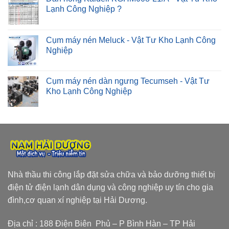
Lạnh Công Nghiệp ?
Cụm máy nén Meluck - Vật Tư Kho Lạnh Công
Nghiệp
Cụm máy nén dàn ngưng Tecumseh - Vật Tư
Kho Lạnh Công Nghiệp
Nhà thầu thi công lắp đặt sửa chữa và bảo dưỡng thiết bị
điện tử điện lạnh dân dụng và công nghiệp uy tín cho gia
đình,cơ quan xí nghiệp tại Hải Dương.
Địa chỉ : 188 Điện Biên Phủ – P Bình Hàn – TP Hải