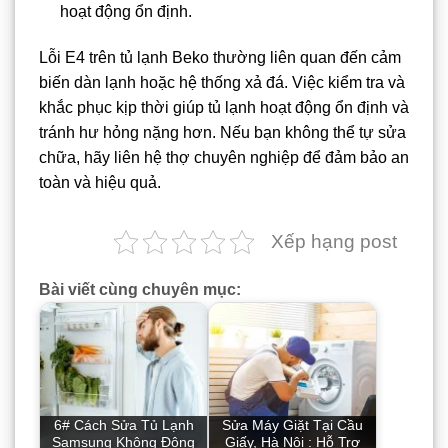
hoạt động ổn định.
Lỗi E4 trên tủ lạnh Beko thường liên quan đến cảm
biến dàn lạnh hoặc hệ thống xả đá. Việc kiểm tra và
khắc phục kịp thời giúp tủ lạnh hoạt động ổn định và
tránh hư hỏng nặng hơn. Nếu bạn không thể tự sửa
chữa, hãy liên hệ thợ chuyên nghiệp để đảm bảo an
toàn và hiệu quả.
Xếp hạng post
Bài viết cùng chuyên mục:
6# Cách Sửa Tủ Lạnh
Sửa Máy Giặt Tại Cầu
Samsung Không Đông
Giấy, Hà Nội : Hỗ Trợ