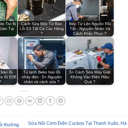
e Tivi Bị
Cách Sửa Bếp Từ Báo
Bếp Từ Lên Nguồn Rồi
iản Tại
Lỗi E3 Tất Cả Các Hãng
Tắt - Nguyên Nhân Và
?
Cách Khắc Phục ?
báo lỗi
Tủ lạnh Beko báo lỗi
5+ Cách Sửa Máy Giặt
a lỗi E08
nháy đèn : 5+ Nguyên
Không Vào Điện Hiệu
?
nhân và cách sửa ?
Quả ?
Sửa Nồi Cơm Điện Cuckoo Tại Thanh Xuân, Hà 
ỗi thường