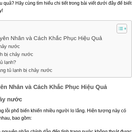
uả? Hãy cùng tìm hiểu chi tiết trong bài viết dưới đây để biết
y!
uyên Nhân và Cách Khắc Phục Hiệu Quả
chảy nước
nh bị chảy nước
tủ lạnh?
ạng tủ lạnh bị chảy nước
yên Nhân và Cách Khắc Phục Hiệu Quả
hảy nước
g lỗi phổ biến khiến nhiều người lo lắng. Hiện tượng này có
 nhau, bao gồm:
à nguyên nhân chính dẫn đến tình trạng nước không thoát được