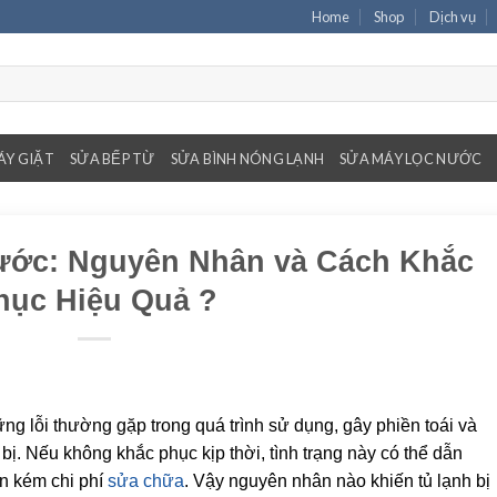
Home
Shop
Dịch vụ
ÁY GIẶT
SỬA BẾP TỪ
SỬA BÌNH NÓNG LẠNH
SỬA MÁY LỌC NƯỚC
ước: Nguyên Nhân và Cách Khắc
hục Hiệu Quả ?
ng lỗi thường gặp trong quá trình sử dụng, gây phiền toái và
bị. Nếu không khắc phục kịp thời, tình trạng này có thể dẫn
ốn kém chi phí
sửa chữa
. Vậy nguyên nhân nào khiến tủ lạnh bị