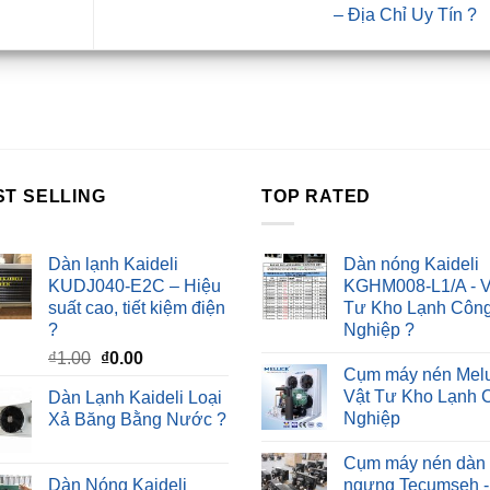
– Địa Chỉ Uy Tín ?
ST SELLING
TOP RATED
Dàn lạnh Kaideli
Dàn nóng Kaideli
KUDJ040-E2C – Hiệu
KGHM008-L1/A - V
suất cao, tiết kiệm điện
Tư Kho Lạnh Côn
?
Nghiệp ?
Giá
Giá
₫
1.00
₫
0.00
Cụm máy nén Melu
gốc
hiện
Vật Tư Kho Lạnh 
Dàn Lạnh Kaideli Loại
là:
tại
Nghiệp
Xả Băng Bằng Nước ?
₫1.00.
là:
₫0.00.
Cụm máy nén dàn
Dàn Nóng Kaideli
ngưng Tecumseh -