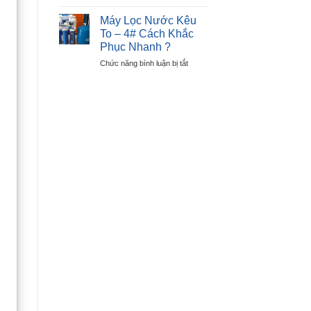
Cách
Lỗi
Sửa
E6
Máy Lọc Nước Kêu
Máy
–
To – 4# Cách Khắc
Sấy
Lỗi
Phục Nhanh ?
Quần
Nút
ở
Chức năng bình luận bị tắt
Áo
Nhấn
Máy
Không
Lọc
Nóng
Nước
–
Kêu
Chỉ
To
Sau
–
30P
4#
?
Cách
Khắc
Phục
Nhanh
?