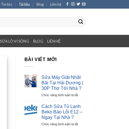
Tin tức
Tài liệu
Blog
Liên hệ
SỬA LÒ VI SÓNG
BLOG
LIÊN HỆ
BÀI VIẾT MỚI
Sửa Máy Giặt Nhật
Bãi Tại Hải Dương |
30P Thợ Tới Nhà ?
ở
Chức năng bình luận bị tắt
Sửa
Máy
Cách Sửa Tủ Lạnh
Giặt
Beko Báo Lỗi E12 –
Nhật
Ngay Tại Nhà ?
Bãi
ở
Chức năng bình luận bị tắt
Tại
Cách
Hải