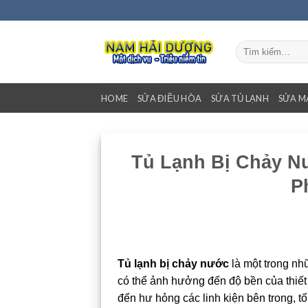
Bỏ
qua
nội
Tìm
dung
kiếm:
HOME
SỬA ĐIỀU HÒA
SỬA TỦ LẠNH
SỬA M
Tủ Lạnh Bị Chảy N
P
Tủ lạnh bị chảy nước
là một trong nhữ
có thể ảnh hưởng đến độ bền của thiết 
đến hư hỏng các linh kiện bên trong, t