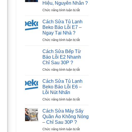
Tiếp
Hiệu, Nguyên Nhân ?
Tivi
Điểm)
ở
Chức năng bình luận bị tắt
LG
Hiệu
Cách
Bị
Quả
Nhận
Đen
?
Cách Sửa Tủ Lạnh
Biết
Màn
Beko Báo Lỗi E7 –
Tivi
Hình
Ngay Tại Nhà ?
Hỏng
Trong
ở
Chức năng bình luận bị tắt
Màn
30P?
Cách
Hình:
Sửa
Dấu
Cách Sửa Bếp Từ
Tủ
Hiệu,
Báo Lỗi E2 Nhanh
Lạnh
Nguyên
Chỉ Sau 30P ?
Beko
Nhân
ở
Chức năng bình luận bị tắt
Báo
?
Cách
Lỗi
Sửa
E7
Cách Sửa Tủ Lạnh
Bếp
–
Beko Báo Lỗi E6 –
Từ
Ngay
Lỗi Nút Nhấn
Báo
Tại
ở
Chức năng bình luận bị tắt
Lỗi
Nhà
Cách
E2
?
Sửa
Nhanh
Cách Sửa Máy Sấy
Tủ
Chỉ
Quần Áo Không Nóng
Lạnh
Sau
– Chỉ Sau 30P ?
Beko
30P
ở
Chức năng bình luận bị tắt
Báo
?