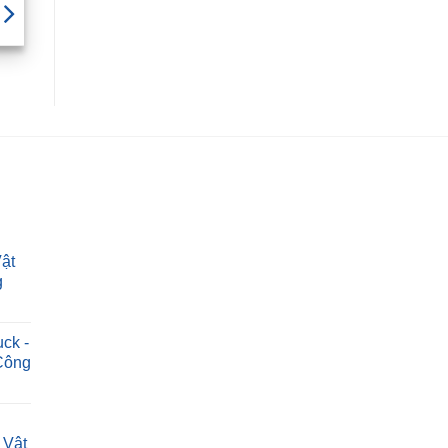
ật
g
ck -
Công
 Vật