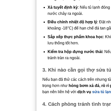
Xả tuyết định kỳ
: Nếu tủ lạnh đóng 
nước chảy ra ngoài.
Điều chỉnh nhiệt độ hợp lý
: Đặt n
khoảng -18°C) để hạn chế đá tan g
Sắp xếp thực phẩm khoa học
: Kh
lưu thông tốt hơn.
Kiểm tra hộp đựng nước thải
: Nế
tránh tràn ra ngoài.
3. Khi nào cần gọi thợ sửa t
Nếu bạn đã thử các cách trên nhưng tủ
trọng hơn như
hỏng bơm xả đá, rò rỉ 
bạn nên liên hệ với
dịch vụ
sửa tủ lạ
4. Cách phòng tránh tình trạ