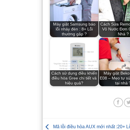
Máy giặt Samsung báo
Cách Sửa Remot
lỗi nháy đèn : 8+ Lỗi
Vô Nước Đơn G
thường gặp ?
Nhà ?
Cách sử dụng điều khiển
Máy giặt Beko 
điều hòa Gree chi tiết và
E08 – Mẹo tự sử
hiệu quả?
tại nhà 
Mã lỗi điều hòa AUX mới nhất :20+ L