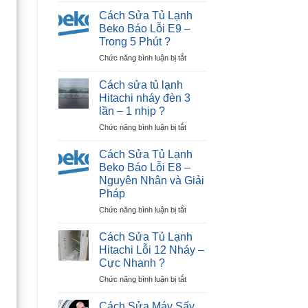
Sửa
Dương
Cách Sửa Tủ Lạnh
Tủ
|
Beko Báo Lỗi E9 –
Lạnh
30P
Trong 5 Phút ?
Beko
Thợ
ở
Chức năng bình luận bị tắt
Báo
Tới
Cách
Lỗi
Nhà
Sửa
E12
?
Cách sửa tủ lạnh
Tủ
–
Hitachi nháy đèn 3
Lạnh
Ngay
lần – 1 nhịp ?
Beko
Tại
ở
Chức năng bình luận bị tắt
Báo
Nhà
Cách
Lỗi
?
sửa
E9
Cách Sửa Tủ Lạnh
tủ
–
Beko Báo Lỗi E8 –
lạnh
Trong
Nguyên Nhân và Giải
Hitachi
5
Pháp
nháy
Phút
đèn
?
ở
Chức năng bình luận bị tắt
3
Cách
lần
Sửa
Cách Sửa Tủ Lạnh
–
Tủ
Hitachi Lỗi 12 Nháy –
1
Lạnh
Cực Nhanh ?
nhịp
Beko
?
ở
Chức năng bình luận bị tắt
Báo
Cách
Lỗi
Sửa
E8
Cách Sửa Máy Sấy