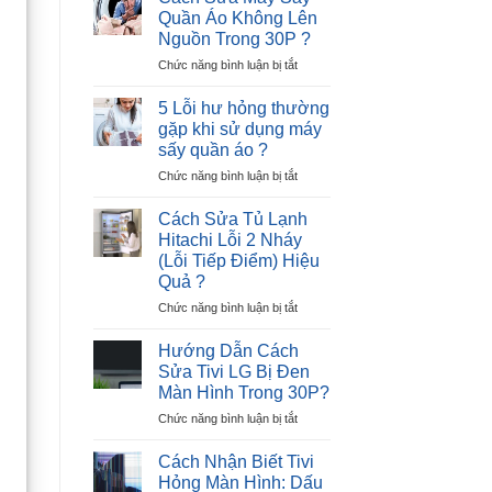
Tủ
–
Quần Áo Không Lên
Lạnh
Nguyên
Nguồn Trong 30P ?
Hitachi
Nhân
ở
Chức năng bình luận bị tắt
Lỗi
và
Cách
12
Giải
Sửa
Nháy
Pháp
5 Lỗi hư hỏng thường
Máy
–
gặp khi sử dụng máy
Sấy
Cực
sấy quần áo ?
Quần
Nhanh
ở
Chức năng bình luận bị tắt
Áo
?
5
Không
Lỗi
Lên
Cách Sửa Tủ Lạnh
hư
Nguồn
Hitachi Lỗi 2 Nháy
hỏng
Trong
(Lỗi Tiếp Điểm) Hiệu
thường
30P
Quả ?
gặp
?
khi
ở
Chức năng bình luận bị tắt
sử
Cách
dụng
Sửa
Hướng Dẫn Cách
máy
Tủ
Sửa Tivi LG Bị Đen
sấy
Lạnh
Màn Hình Trong 30P?
quần
Hitachi
áo
ở
Chức năng bình luận bị tắt
Lỗi
?
Hướng
2
Dẫn
Nháy
Cách Nhận Biết Tivi
Cách
(Lỗi
Hỏng Màn Hình: Dấu
Sửa