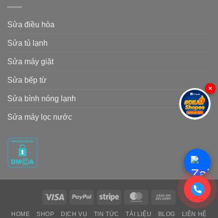
Sửa điều hòa
Sửa tủ lạnh
Sửa máy giặt
Sửa bếp từ
×
Sửa bình nóng lạnh
Sửa máy lọc nước
Visa
PayPal
Stripe
MasterCard
Cash
On
HOME
SHOP
DỊCH VỤ
TIN TỨC
TÀI LIỆU
BLOG
LIÊN HỆ