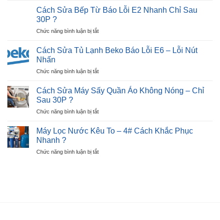
Màn
Trong
Sửa
Hình:
Cách Sửa Bếp Từ Báo Lỗi E2 Nhanh Chỉ Sau
30P?
Tủ
Dấu
30P ?
Lạnh
Hiệu,
ở
Chức năng bình luận bị tắt
Beko
Nguyên
Cách
Báo
Nhân
Sửa
Lỗi
Cách Sửa Tủ Lạnh Beko Báo Lỗi E6 – Lỗi Nút
?
Bếp
E7
Nhấn
Từ
–
ở
Chức năng bình luận bị tắt
Báo
Ngay
Cách
Lỗi
Tại
Sửa
E2
Cách Sửa Máy Sấy Quần Áo Không Nóng – Chỉ
Nhà
Tủ
Nhanh
Sau 30P ?
?
Lạnh
Chỉ
ở
Chức năng bình luận bị tắt
Beko
Sau
Cách
Báo
30P
Sửa
Lỗi
Máy Lọc Nước Kêu To – 4# Cách Khắc Phục
?
Máy
E6
Nhanh ?
Sấy
–
ở
Chức năng bình luận bị tắt
Quần
Lỗi
Máy
Áo
Nút
Lọc
Không
Nhấn
Nước
Nóng
Kêu
–
To
Chỉ
–
Sau
4#
30P
Cách
?