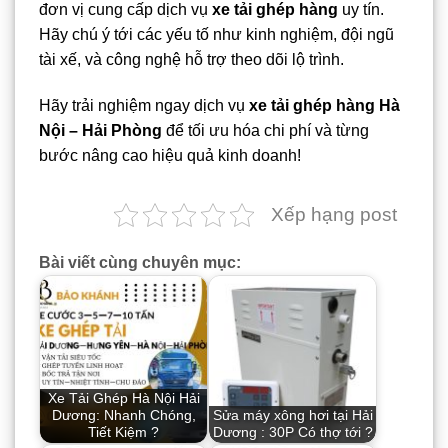
đơn vị cung cấp dịch vụ
xe tải ghép hàng
uy tín.
Hãy chú ý tới các yếu tố như kinh nghiệm, đội ngũ
tài xế, và công nghệ hỗ trợ theo dõi lộ trình.
Hãy trải nghiệm ngay dịch vụ
xe tải ghép hàng Hà
Nội – Hải Phòng
để tối ưu hóa chi phí và từng
bước nâng cao hiệu quả kinh doanh!
Xếp hạng post
Bài viết cùng chuyên mục:
Xe Tải Ghép Hà Nội Hải
Dương: Nhanh Chóng,
Sửa máy xông hơi tại Hải
Tiết Kiệm ?
Dương : 30P Có thợ tới ?