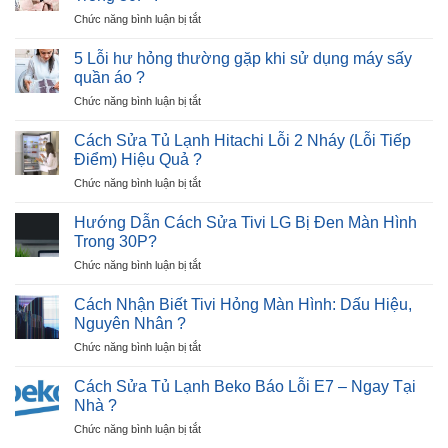
Lạnh
–
ở
Chức năng bình luận bị tắt
Hitachi
Nguyên
Cách
Lỗi
Nhân
Sửa
12
5 Lỗi hư hỏng thường gặp khi sử dụng máy sấy
và
Máy
Nháy
quần áo ?
Giải
Sấy
–
Pháp
ở
Chức năng bình luận bị tắt
Quần
Cực
5
Áo
Nhanh
Lỗi
Không
Cách Sửa Tủ Lạnh Hitachi Lỗi 2 Nháy (Lỗi Tiếp
?
hư
Lên
Điểm) Hiệu Quả ?
hỏng
Nguồn
ở
Chức năng bình luận bị tắt
thường
Trong
Cách
gặp
30P
Sửa
khi
Hướng Dẫn Cách Sửa Tivi LG Bị Đen Màn Hình
?
Tủ
sử
Trong 30P?
Lạnh
dụng
ở
Chức năng bình luận bị tắt
Hitachi
máy
Hướng
Lỗi
sấy
Dẫn
2
Cách Nhận Biết Tivi Hỏng Màn Hình: Dấu Hiệu,
quần
Cách
Nháy
Nguyên Nhân ?
áo
Sửa
(Lỗi
?
ở
Chức năng bình luận bị tắt
Tivi
Tiếp
Cách
LG
Điểm)
Nhận
Bị
Cách Sửa Tủ Lạnh Beko Báo Lỗi E7 – Ngay Tại
Hiệu
Biết
Đen
Nhà ?
Quả
Tivi
Màn
?
ở
Chức năng bình luận bị tắt
Hỏng
Hình
Cách