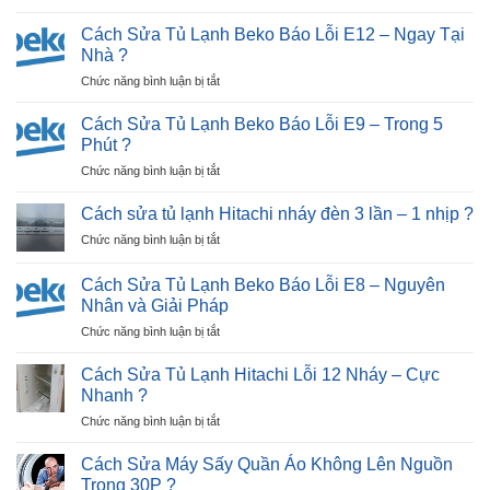
Sửa
Máy
Cách Sửa Tủ Lạnh Beko Báo Lỗi E12 – Ngay Tại
Giặt
Nhà ?
Nhật
ở
Chức năng bình luận bị tắt
Bãi
Cách
Tại
Sửa
Hải
Cách Sửa Tủ Lạnh Beko Báo Lỗi E9 – Trong 5
Tủ
Dương
Phút ?
Lạnh
|
ở
Chức năng bình luận bị tắt
Beko
30P
Cách
Báo
Thợ
Sửa
Lỗi
Cách sửa tủ lạnh Hitachi nháy đèn 3 lần – 1 nhịp ?
Tới
Tủ
E12
Nhà
ở
Chức năng bình luận bị tắt
Lạnh
–
?
Cách
Beko
Ngay
sửa
Báo
Cách Sửa Tủ Lạnh Beko Báo Lỗi E8 – Nguyên
Tại
tủ
Lỗi
Nhân và Giải Pháp
Nhà
lạnh
E9
?
ở
Chức năng bình luận bị tắt
Hitachi
–
Cách
nháy
Trong
Sửa
đèn
Cách Sửa Tủ Lạnh Hitachi Lỗi 12 Nháy – Cực
5
Tủ
3
Nhanh ?
Phút
Lạnh
lần
?
ở
Chức năng bình luận bị tắt
Beko
–
Cách
Báo
1
Sửa
Lỗi
Cách Sửa Máy Sấy Quần Áo Không Lên Nguồn
nhịp
Tủ
E8
?
Trong 30P ?