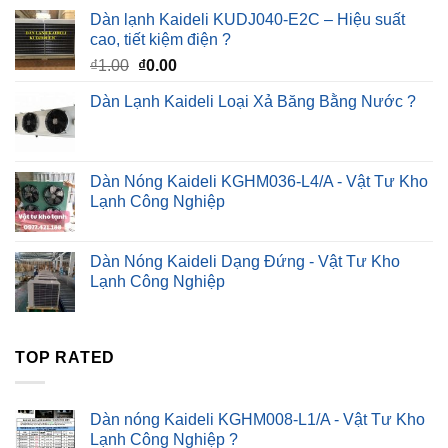
Dàn lạnh Kaideli KUDJ040-E2C – Hiệu suất
cao, tiết kiệm điện ?
Giá
Giá
₫
1.00
₫
0.00
gốc
hiện
Dàn Lạnh Kaideli Loại Xả Băng Bằng Nước ?
là:
tại
₫1.00.
là:
₫0.00.
Dàn Nóng Kaideli KGHM036-L4/A - Vật Tư Kho
Lạnh Công Nghiệp
Dàn Nóng Kaideli Dạng Đứng - Vật Tư Kho
Lạnh Công Nghiệp
TOP RATED
Dàn nóng Kaideli KGHM008-L1/A - Vật Tư Kho
Lạnh Công Nghiệp ?