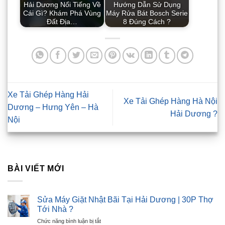
Hải Dương Nổi Tiếng Về
Hướng Dẫn Sử Dụng
Cái Gì? Khám Phá Vùng
Máy Rửa Bát Bosch Serie
Đất Địa…
8 Đúng Cách ?
Xe Tải Ghép Hàng Hải
Xe Tải Ghép Hàng Hà Nội
Dương – Hưng Yên – Hà
Hải Dương ?
Nội
BÀI VIẾT MỚI
Sửa Máy Giặt Nhật Bãi Tại Hải Dương | 30P Thợ
Tới Nhà ?
ở
Chức năng bình luận bị tắt