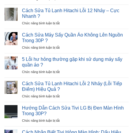
–
Cách
nháy
Trong
Sửa
đèn
Cách Sửa Tủ Lạnh Hitachi Lỗi 12 Nháy – Cực
5
Tủ
3
Nhanh ?
Phút
Lạnh
lần
?
ở
Chức năng bình luận bị tắt
Beko
–
Cách
Báo
1
Sửa
Lỗi
Cách Sửa Máy Sấy Quần Áo Không Lên Nguồn
nhịp
Tủ
E8
?
Trong 30P ?
Lạnh
–
ở
Chức năng bình luận bị tắt
Hitachi
Nguyên
Cách
Lỗi
Nhân
Sửa
12
5 Lỗi hư hỏng thường gặp khi sử dụng máy sấy
và
Máy
Nháy
quần áo ?
Giải
Sấy
–
Pháp
ở
Chức năng bình luận bị tắt
Quần
Cực
5
Áo
Nhanh
Lỗi
Không
Cách Sửa Tủ Lạnh Hitachi Lỗi 2 Nháy (Lỗi Tiếp
?
hư
Lên
Điểm) Hiệu Quả ?
hỏng
Nguồn
ở
Chức năng bình luận bị tắt
thường
Trong
Cách
gặp
30P
Sửa
khi
Hướng Dẫn Cách Sửa Tivi LG Bị Đen Màn Hình
?
Tủ
sử
Trong 30P?
Lạnh
dụng
ở
Chức năng bình luận bị tắt
Hitachi
máy
Hướng
Lỗi
sấy
Dẫn
2
Cách Nhận Biết Tivi Hỏng Màn Hình: Dấu Hiệu,
quần