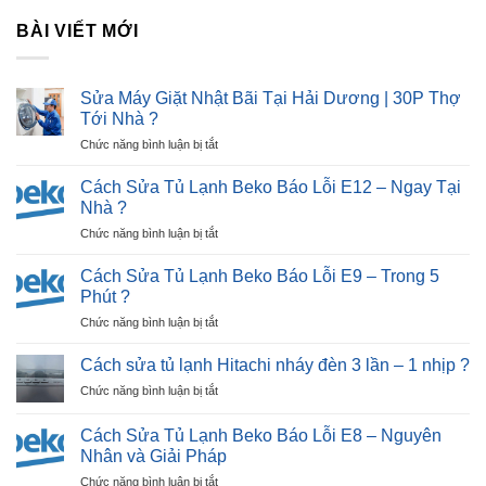
BÀI VIẾT MỚI
Sửa Máy Giặt Nhật Bãi Tại Hải Dương | 30P Thợ
Tới Nhà ?
ở
Chức năng bình luận bị tắt
Sửa
Máy
Cách Sửa Tủ Lạnh Beko Báo Lỗi E12 – Ngay Tại
Giặt
Nhà ?
Nhật
ở
Chức năng bình luận bị tắt
Bãi
Cách
Tại
Sửa
Hải
Cách Sửa Tủ Lạnh Beko Báo Lỗi E9 – Trong 5
Tủ
Dương
Phút ?
Lạnh
|
ở
Chức năng bình luận bị tắt
Beko
30P
Cách
Báo
Thợ
Sửa
Lỗi
Cách sửa tủ lạnh Hitachi nháy đèn 3 lần – 1 nhịp ?
Tới
Tủ
E12
Nhà
ở
Chức năng bình luận bị tắt
Lạnh
–
?
Cách
Beko
Ngay
sửa
Báo
Cách Sửa Tủ Lạnh Beko Báo Lỗi E8 – Nguyên
Tại
tủ
Lỗi
Nhân và Giải Pháp
Nhà
lạnh
E9
?
ở
Chức năng bình luận bị tắt
Hitachi