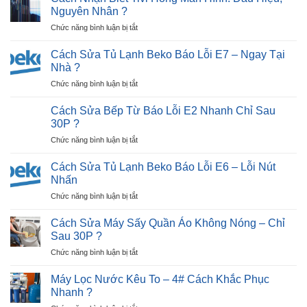
Cách
Nháy
Nguyên Nhân ?
áo
Sửa
(Lỗi
?
ở
Chức năng bình luận bị tắt
Tivi
Tiếp
Cách
LG
Điểm)
Nhận
Bị
Cách Sửa Tủ Lạnh Beko Báo Lỗi E7 – Ngay Tại
Hiệu
Biết
Đen
Nhà ?
Quả
Tivi
Màn
?
ở
Chức năng bình luận bị tắt
Hỏng
Hình
Cách
Màn
Trong
Sửa
Hình:
Cách Sửa Bếp Từ Báo Lỗi E2 Nhanh Chỉ Sau
30P?
Tủ
Dấu
30P ?
Lạnh
Hiệu,
ở
Chức năng bình luận bị tắt
Beko
Nguyên
Cách
Báo
Nhân
Sửa
Lỗi
Cách Sửa Tủ Lạnh Beko Báo Lỗi E6 – Lỗi Nút
?
Bếp
E7
Nhấn
Từ
–
ở
Chức năng bình luận bị tắt
Báo
Ngay
Cách
Lỗi
Tại
Sửa
E2
Cách Sửa Máy Sấy Quần Áo Không Nóng – Chỉ
Nhà
Tủ
Nhanh
Sau 30P ?
?
Lạnh
Chỉ
ở
Chức năng bình luận bị tắt
Beko
Sau
Cách
Báo
30P
Sửa
Lỗi
Máy Lọc Nước Kêu To – 4# Cách Khắc Phục
?
Máy
E6
Nhanh ?
Sấy
–