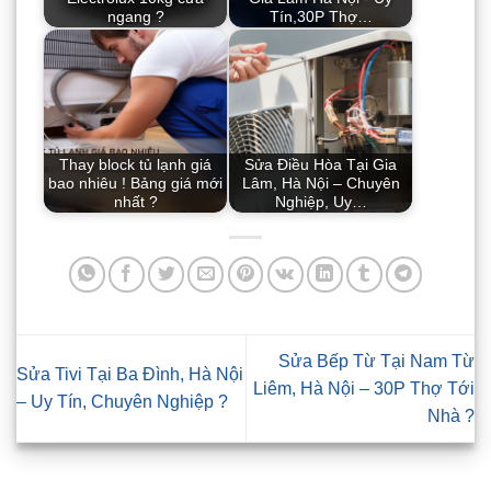
ngang ?
Tín,30P Thợ…
Thay block tủ lạnh giá
Sửa Điều Hòa Tại Gia
bao nhiêu ! Bảng giá mới
Lâm, Hà Nội – Chuyên
nhất ?
Nghiệp, Uy…
Sửa Bếp Từ Tại Nam Từ
Sửa Tivi Tại Ba Đình, Hà Nội
Liêm, Hà Nội – 30P Thợ Tới
– Uy Tín, Chuyên Nghiệp ?
Nhà ?