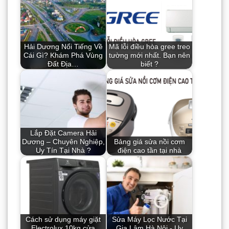
Hải Dương Nổi Tiếng Về
Mã lỗi điều hòa gree treo
Cái Gì? Khám Phá Vùng
tường mới nhất. Bạn nên
Đất Địa…
biết ?
Lắp Đặt Camera Hải
Dương – Chuyên Nghiệp,
Bảng giá sửa nồi cơm
Uy Tín Tại Nhà ?
điện cao tần tại nhà
Cách sử dụng máy giặt
Sửa Máy Lọc Nước Tại
Electrolux 10kg cửa
Gia Lâm Hà Nội - Uy