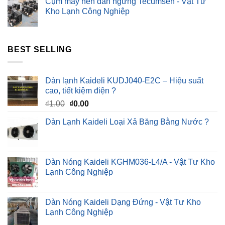
Cụm máy nén dàn ngưng Tecumseh - Vật Tư
Kho Lạnh Công Nghiệp
BEST SELLING
Dàn lạnh Kaideli KUDJ040-E2C – Hiệu suất
cao, tiết kiệm điện ?
Giá
Giá
₫
1.00
₫
0.00
gốc
hiện
Dàn Lạnh Kaideli Loại Xả Băng Bằng Nước ?
là:
tại
₫1.00.
là:
₫0.00.
Dàn Nóng Kaideli KGHM036-L4/A - Vật Tư Kho
Lạnh Công Nghiệp
Dàn Nóng Kaideli Dạng Đứng - Vật Tư Kho
Lạnh Công Nghiệp