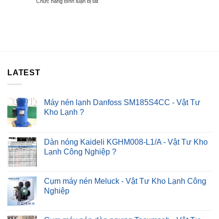
ở
Chức năng bình luận bị tắt
Quần
Lỗi
Máy
Áo
Nút
Lọc
Không
Nhấn
Nước
Nóng
Kêu
–
To
Chỉ
–
Sau
4#
30P
Cách
?
LATEST
Khắc
Phục
Nhanh
?
Máy nén lạnh Danfoss SM185S4CC - Vật Tư
Kho Lạnh ?
Dàn nóng Kaideli KGHM008-L1/A - Vật Tư Kho
Lạnh Công Nghiệp ?
Cụm máy nén Meluck - Vật Tư Kho Lạnh Công
Nghiệp