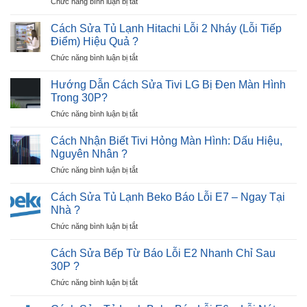
ở
Chức năng bình luận bị tắt
Quần
Cực
5
Áo
Nhanh
Lỗi
Không
Cách Sửa Tủ Lạnh Hitachi Lỗi 2 Nháy (Lỗi Tiếp
?
hư
Lên
Điểm) Hiệu Quả ?
hỏng
Nguồn
ở
Chức năng bình luận bị tắt
thường
Trong
Cách
gặp
30P
Sửa
khi
Hướng Dẫn Cách Sửa Tivi LG Bị Đen Màn Hình
?
Tủ
sử
Trong 30P?
Lạnh
dụng
ở
Chức năng bình luận bị tắt
Hitachi
máy
Hướng
Lỗi
sấy
Dẫn
2
Cách Nhận Biết Tivi Hỏng Màn Hình: Dấu Hiệu,
quần
Cách
Nháy
Nguyên Nhân ?
áo
Sửa
(Lỗi
?
ở
Chức năng bình luận bị tắt
Tivi
Tiếp
Cách
LG
Điểm)
Nhận
Bị
Cách Sửa Tủ Lạnh Beko Báo Lỗi E7 – Ngay Tại
Hiệu
Biết
Đen
Nhà ?
Quả
Tivi
Màn
?
ở
Chức năng bình luận bị tắt
Hỏng
Hình
Cách
Màn
Trong
Sửa
Hình:
Cách Sửa Bếp Từ Báo Lỗi E2 Nhanh Chỉ Sau
30P?
Tủ
Dấu
30P ?
Lạnh
Hiệu,
ở
Chức năng bình luận bị tắt
Beko
Nguyên
Cách
Báo
Nhân
Sửa
Lỗi