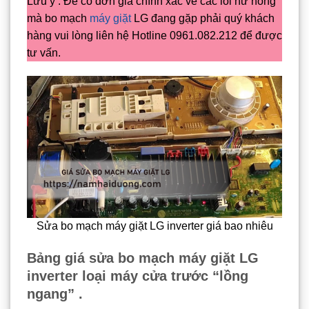
Lưu ý : Để có đơn giá chính xác về các lỗi hư hỏng
mà bo mạch
máy giặt
LG đang gặp phải quý khách
hàng vui lòng liên hệ Hotline 0961.082.212 để được
tư vấn.
Sửa bo mạch máy giặt LG inverter giá bao nhiêu
Bảng giá sửa bo mạch máy giặt LG
inverter loại máy cửa trước “lồng
ngang” .