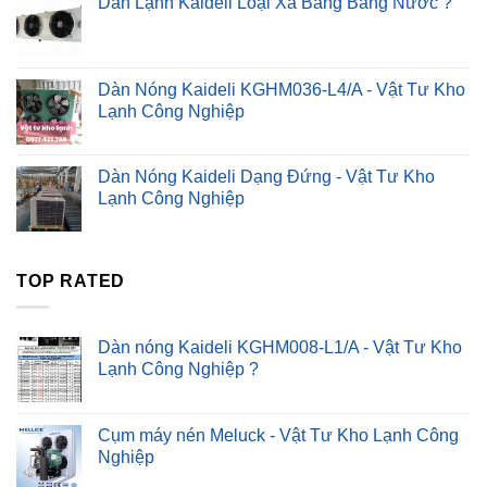
Dàn Lạnh Kaideli Loại Xả Băng Bằng Nước ?
là:
tại
₫1.00.
là:
₫0.00.
Dàn Nóng Kaideli KGHM036-L4/A - Vật Tư Kho
Lạnh Công Nghiệp
Dàn Nóng Kaideli Dạng Đứng - Vật Tư Kho
Lạnh Công Nghiệp
TOP RATED
Dàn nóng Kaideli KGHM008-L1/A - Vật Tư Kho
Lạnh Công Nghiệp ?
Cụm máy nén Meluck - Vật Tư Kho Lạnh Công
Nghiệp