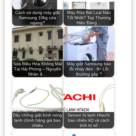
Cách sử dụng máy giặt
Máy Rửa Bát Loại Nào
Samsung 10kg cửa
Tốt Nhất? Top Thương
ngang?
Hiệu Đáng…
Sửa Điều Hòa Không Mát
Máy giặt Samsung báo
Tại Hải Phòng – Nguyên
lỗi nháy đèn : 8+ Lỗi
Nhân &…
thường gặp ?
Dây chống giật bình nóng
Sensor tủ lạnh Hitachi
lạnh chính hãng giá bao
bao nhiêu kΩ và cách
nhiêu
tính trị số