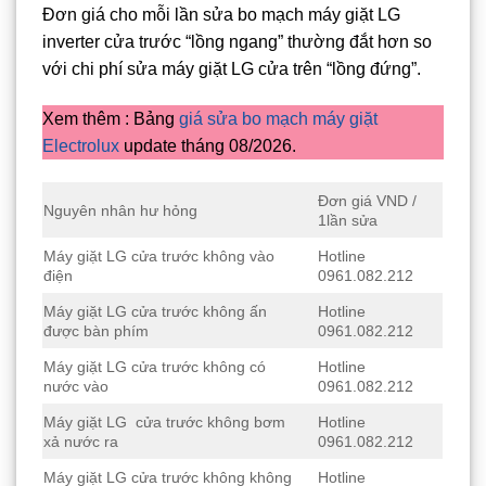
Đơn giá cho mỗi lần sửa bo mạch máy giặt LG
inverter cửa trước “lồng ngang” thường đắt hơn so
với chi phí sửa máy giặt LG cửa trên “lồng đứng”.
Xem thêm : Bảng
giá sửa bo mạch máy giặt
Electrolux
update tháng 08/2026.
Đơn giá VND /
Nguyên nhân hư hỏng
1lần sửa
Máy giặt LG cửa trước không vào
Hotline
điện
0961.082.212
Máy giặt LG cửa trước không ấn
Hotline
được bàn phím
0961.082.212
Máy giặt LG cửa trước không có
Hotline
nước vào
0961.082.212
Máy giặt LG cửa trước không bơm
Hotline
xả nước ra
0961.082.212
Máy giặt LG cửa trước không không
Hotline