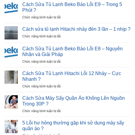
Sửa
Hải
Cách Sửa Tủ Lạnh Beko Báo Lỗi E9 – Trong 5
Tủ
Dương
Phút ?
Lạnh
|
ở
Chức năng bình luận bị tắt
Beko
30P
Cách
Báo
Thợ
Sửa
Lỗi
Cách sửa tủ lạnh Hitachi nháy đèn 3 lần – 1 nhịp ?
Tới
Tủ
E12
Nhà
ở
Chức năng bình luận bị tắt
Lạnh
–
?
Cách
Beko
Ngay
sửa
Báo
Cách Sửa Tủ Lạnh Beko Báo Lỗi E8 – Nguyên
Tại
tủ
Lỗi
Nhân và Giải Pháp
Nhà
lạnh
E9
?
ở
Chức năng bình luận bị tắt
Hitachi
–
Cách
nháy
Trong
Sửa
đèn
Cách Sửa Tủ Lạnh Hitachi Lỗi 12 Nháy – Cực
5
Tủ
3
Nhanh ?
Phút
Lạnh
lần
?
ở
Chức năng bình luận bị tắt
Beko
–
Cách
Báo
1
Sửa
Lỗi
Cách Sửa Máy Sấy Quần Áo Không Lên Nguồn
nhịp
Tủ
E8
?
Trong 30P ?
Lạnh
–
ở
Chức năng bình luận bị tắt
Hitachi
Nguyên
Cách
Lỗi
Nhân
Sửa
12
5 Lỗi hư hỏng thường gặp khi sử dụng máy sấy
và
Máy
Nháy
quần áo ?
Giải
Sấy
–
Pháp