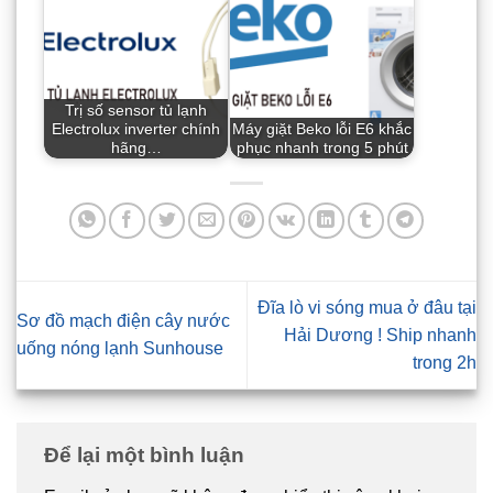
Trị số sensor tủ lạnh
Electrolux inverter chính
Máy giặt Beko lỗi E6 khắc
hãng…
phục nhanh trong 5 phút
Đĩa lò vi sóng mua ở đâu tại
Sơ đồ mạch điện cây nước
Hải Dương ! Ship nhanh
uống nóng lạnh Sunhouse
trong 2h
Để lại một bình luận