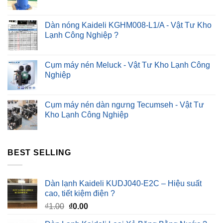
Dàn nóng Kaideli KGHM008-L1/A - Vật Tư Kho
Lạnh Công Nghiệp ?
Cụm máy nén Meluck - Vật Tư Kho Lạnh Công
Nghiệp
Cụm máy nén dàn ngưng Tecumseh - Vật Tư
Kho Lạnh Công Nghiệp
BEST SELLING
Dàn lạnh Kaideli KUDJ040-E2C – Hiệu suất
cao, tiết kiệm điện ?
Giá
Giá
₫
1.00
₫
0.00
gốc
hiện