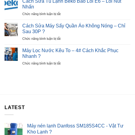
Cách Sửa Tủ Lạnh Beko Báo Lỗi E6 – Lỗi Nút
?
Bếp
E7
Nhấn
Từ
–
ở
Chức năng bình luận bị tắt
Báo
Ngay
Cách
Lỗi
Tại
Sửa
E2
Cách Sửa Máy Sấy Quần Áo Không Nóng – Chỉ
Nhà
Tủ
Nhanh
Sau 30P ?
?
Lạnh
Chỉ
ở
Chức năng bình luận bị tắt
Beko
Sau
Cách
Báo
30P
Sửa
Lỗi
Máy Lọc Nước Kêu To – 4# Cách Khắc Phục
?
Máy
E6
Nhanh ?
Sấy
–
ở
Chức năng bình luận bị tắt
Quần
Lỗi
Máy
Áo
Nút
Lọc
Không
Nhấn
Nước
Nóng
Kêu
–
To
Chỉ
–
Sau
4#
30P
Cách
?
LATEST
Khắc
Phục
Nhanh
?
Máy nén lạnh Danfoss SM185S4CC - Vật Tư
Kho Lạnh ?