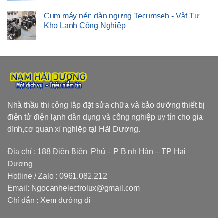
Cụm máy nén dàn ngưng Tecumseh - Vật Tư
Kho Lạnh Công Nghiệp
Nhà thầu thi công lắp đặt sửa chữa và bảo dưỡng thiết bị
điện tử điện lạnh dân dụng và công nghiệp uy tín cho gia
đình,cơ quan xí nghiệp tại Hải Dương.
Địa chỉ : 188 Điện Biên Phủ – P Bình Hàn – TP Hải
Dương
Hotline / Zalo :
0961.082.212
Email:
Ngocanhelectrolux@gmail.com
Chỉ dẫn :
Xem đường đi