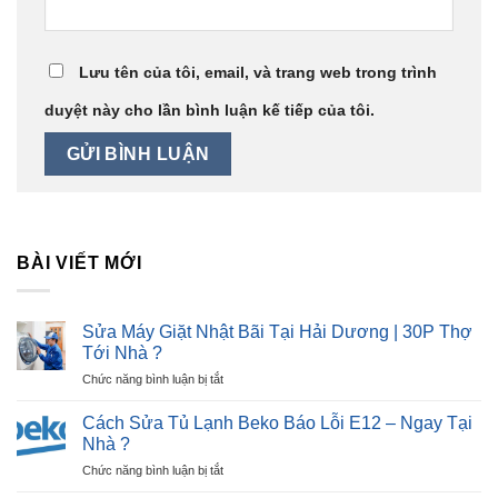
Lưu tên của tôi, email, và trang web trong trình
duyệt này cho lần bình luận kế tiếp của tôi.
BÀI VIẾT MỚI
Sửa Máy Giặt Nhật Bãi Tại Hải Dương | 30P Thợ
Tới Nhà ?
ở
Chức năng bình luận bị tắt
Sửa
Máy
Cách Sửa Tủ Lạnh Beko Báo Lỗi E12 – Ngay Tại
Giặt
Nhà ?
Nhật
ở
Chức năng bình luận bị tắt
Bãi
Cách
Tại