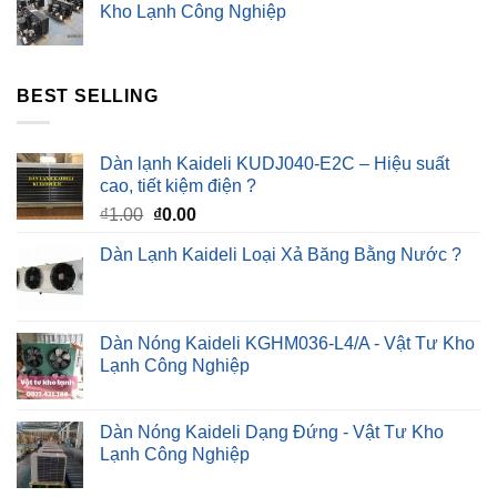
Kho Lạnh Công Nghiệp
BEST SELLING
Dàn lạnh Kaideli KUDJ040-E2C – Hiệu suất
cao, tiết kiệm điện ?
Giá
Giá
₫
1.00
₫
0.00
gốc
hiện
Dàn Lạnh Kaideli Loại Xả Băng Bằng Nước ?
là:
tại
₫1.00.
là:
₫0.00.
Dàn Nóng Kaideli KGHM036-L4/A - Vật Tư Kho
Lạnh Công Nghiệp
Dàn Nóng Kaideli Dạng Đứng - Vật Tư Kho
Lạnh Công Nghiệp