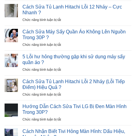
nháy
Trong
Sửa
đèn
Cách Sửa Tủ Lạnh Hitachi Lỗi 12 Nháy – Cực
5
Tủ
3
Nhanh ?
Phút
Lạnh
lần
?
ở
Chức năng bình luận bị tắt
Beko
–
Cách
Báo
1
Sửa
Lỗi
Cách Sửa Máy Sấy Quần Áo Không Lên Nguồn
nhịp
Tủ
E8
?
Trong 30P ?
Lạnh
–
ở
Chức năng bình luận bị tắt
Hitachi
Nguyên
Cách
Lỗi
Nhân
Sửa
12
5 Lỗi hư hỏng thường gặp khi sử dụng máy sấy
và
Máy
Nháy
quần áo ?
Giải
Sấy
–
Pháp
ở
Chức năng bình luận bị tắt
Quần
Cực
5
Áo
Nhanh
Lỗi
Không
Cách Sửa Tủ Lạnh Hitachi Lỗi 2 Nháy (Lỗi Tiếp
?
hư
Lên
Điểm) Hiệu Quả ?
hỏng
Nguồn
ở
Chức năng bình luận bị tắt
thường
Trong
Cách
gặp
30P
Sửa
khi
Hướng Dẫn Cách Sửa Tivi LG Bị Đen Màn Hình
?
Tủ
sử
Trong 30P?
Lạnh
dụng
ở
Chức năng bình luận bị tắt
Hitachi
máy
Hướng
Lỗi
sấy
Dẫn
2
Cách Nhận Biết Tivi Hỏng Màn Hình: Dấu Hiệu,
quần
Cách
Nháy