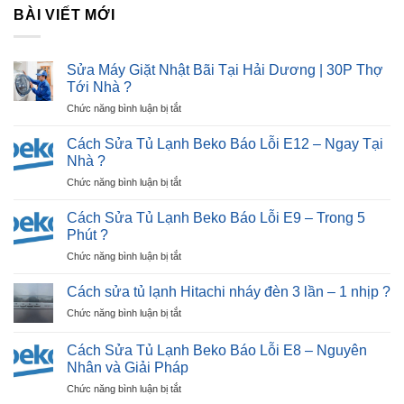
BÀI VIẾT MỚI
Sửa Máy Giặt Nhật Bãi Tại Hải Dương | 30P Thợ
Tới Nhà ?
ở
Chức năng bình luận bị tắt
Sửa
Máy
Cách Sửa Tủ Lạnh Beko Báo Lỗi E12 – Ngay Tại
Giặt
Nhà ?
Nhật
ở
Chức năng bình luận bị tắt
Bãi
Cách
Tại
Sửa
Hải
Cách Sửa Tủ Lạnh Beko Báo Lỗi E9 – Trong 5
Tủ
Dương
Phút ?
Lạnh
|
ở
Chức năng bình luận bị tắt
Beko
30P
Cách
Báo
Thợ
Sửa
Lỗi
Cách sửa tủ lạnh Hitachi nháy đèn 3 lần – 1 nhịp ?
Tới
Tủ
E12
Nhà
ở
Chức năng bình luận bị tắt
Lạnh
–
?
Cách
Beko
Ngay
sửa
Báo
Cách Sửa Tủ Lạnh Beko Báo Lỗi E8 – Nguyên
Tại
tủ
Lỗi
Nhân và Giải Pháp
Nhà
lạnh
E9
?
ở
Chức năng bình luận bị tắt
Hitachi
–
Cách