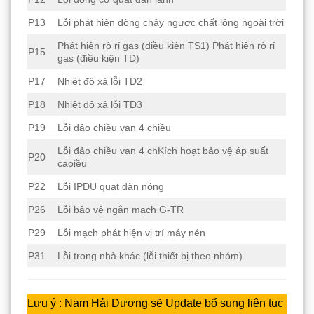
P13
Lỗi phát hiện dòng chảy ngược chất lỏng ngoài trời
Phát hiện rò rỉ gas (điều kiện TS1) Phát hiện rò rỉ
P15
gas (điều kiện TD)
P17
Nhiệt độ xả lỗi TD2
P18
Nhiệt độ xả lỗi TD3
P19
Lỗi đảo chiều van 4 chiều
Lỗi đảo chiều van 4 chKích hoạt bảo vệ áp suất
P20
caoiều
P22
Lỗi IPDU quạt dàn nóng
P26
Lỗi bảo vệ ngắn mạch G-TR
P29
Lỗi mạch phát hiện vị trí máy nén
P31
Lỗi trong nhà khác (lỗi thiết bị theo nhóm)
Lưu ý : Nam Hải Dương sẽ Update bổ sung liên tục