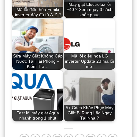
Máy giặt Electrolux lỗi
Mã lỗi điều hòa Funiki
E40 ? Xem ngay 3 cách
inverter đầy đủ từ A-Z ?
khắc phục
Sửa Máy Giặt Không Cấp
Mã lỗi điều hòa LG
Nước Tại Hải Phòng –
inverter Update 23 mã lỗi
Kiểm Tra…
mới
5+ Cách Khắc Phục Máy
Test lỗi máy giặt Aqua
Giặt Bị Rung Lắc Ngay
nhanh trong 1 phút
Tại Nhà ?