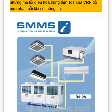
những mã lỗi điều hòa trung tâm Toshiba VRF đời
mới nhất mỗi khi có thông tin.