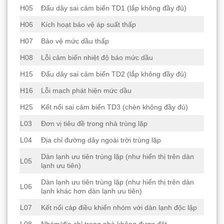
H05
Đấu dây sai cảm biến TD1 (lắp không đầy đủ)
H06
Kích hoạt bảo vệ áp suất thấp
H07
Bảo vệ mức dầu thấp
H08
Lỗi cảm biến nhiệt độ báo mức dầu
H15
Đấu dây sai cảm biến TD2 (lắp không đầy đủ)
H16
Lỗi mạch phát hiện mức dầu
H25
Kết nối sai cảm biến TD3 (chèn không đầy đủ)
L03
Đơn vị tiêu đề trong nhà trùng lặp
L04
Địa chỉ đường dây ngoài trời trùng lặp
Dàn lạnh ưu tiên trùng lặp (như hiển thị trên dàn
L05
lạnh ưu tiên)
Dàn lạnh ưu tiên trùng lặp (như hiển thị trên dàn
L06
lạnh khác hơn dàn lạnh ưu tiên)
L07
Kết nối cáp điều khiển nhóm với dàn lạnh độc lập
L08
Nhóm/địa chỉ trong nhà không được đặt