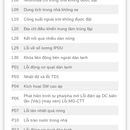
L09
Dung tích trong nhà không se
L10
Công suất ngoài trời không được đặt
L20
Địa chỉ điều khiển trung tâm trùng lặp
L28
Kết nối quá nhiều dàn nóng
L29
Lỗi về số lượng IPDU
L30
Khóa liên động bên ngoài dàn lạnh
P01
Lỗi động cơ quạt dàn lạnh
P03
Nhiệt độ xả lỗi TD1
P04
Kích hoạt SW cao áp
Phát hiện trình tự pha/pha mở Lỗi điện áp DC biến
P05
tần (Vdc) (máy nén) Lỗi MG-CTT
P07
Lỗi tản nhiệt quá nóng
P10
Lỗi tràn nước trong nhà
P12
Lỗi động cơ quạt dàn lạnh