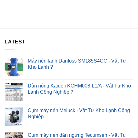
Máy
Áo
Nút
Lọc
Không
Nhấn
Nước
Nóng
Kêu
–
To
Chỉ
–
Sau
4#
30P
Cách
?
LATEST
Khắc
Phục
Nhanh
?
Máy nén lạnh Danfoss SM185S4CC - Vật Tư
Kho Lạnh ?
Dàn nóng Kaideli KGHM008-L1/A - Vật Tư Kho
Lạnh Công Nghiệp ?
Cụm máy nén Meluck - Vật Tư Kho Lạnh Công
Nghiệp
Cụm máy nén dàn ngưng Tecumseh - Vật Tư