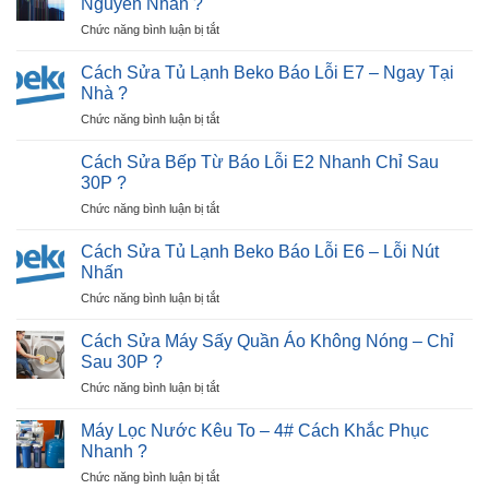
Nguyên Nhân ?
áo
Sửa
(Lỗi
?
ở
Chức năng bình luận bị tắt
Tivi
Tiếp
Cách
LG
Điểm)
Nhận
Bị
Cách Sửa Tủ Lạnh Beko Báo Lỗi E7 – Ngay Tại
Hiệu
Biết
Đen
Nhà ?
Quả
Tivi
Màn
?
ở
Chức năng bình luận bị tắt
Hỏng
Hình
Cách
Màn
Trong
Sửa
Hình:
Cách Sửa Bếp Từ Báo Lỗi E2 Nhanh Chỉ Sau
30P?
Tủ
Dấu
30P ?
Lạnh
Hiệu,
ở
Chức năng bình luận bị tắt
Beko
Nguyên
Cách
Báo
Nhân
Sửa
Lỗi
Cách Sửa Tủ Lạnh Beko Báo Lỗi E6 – Lỗi Nút
?
Bếp
E7
Nhấn
Từ
–
ở
Chức năng bình luận bị tắt
Báo
Ngay
Cách
Lỗi
Tại
Sửa
E2
Cách Sửa Máy Sấy Quần Áo Không Nóng – Chỉ
Nhà
Tủ
Nhanh
Sau 30P ?
?
Lạnh
Chỉ
ở
Chức năng bình luận bị tắt
Beko
Sau
Cách
Báo
30P
Sửa
Lỗi
Máy Lọc Nước Kêu To – 4# Cách Khắc Phục
?
Máy
E6
Nhanh ?
Sấy
–
ở
Chức năng bình luận bị tắt
Quần
Lỗi