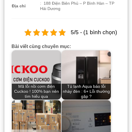
: 188 Điện Biên Phủ – P Bình Hàn – TP
Địa chỉ
Hải Dương
5/5 - (1 bình chọn)
Bài viết cùng chuyên mục:
Mã lỗi nồi cơm điện
Tủ lạnh Aqua báo lỗi
Cuckoo ! 100% bạn nên
nháy đèn : 6+ Lỗi thường
tìm hiểu qua
gặp ?