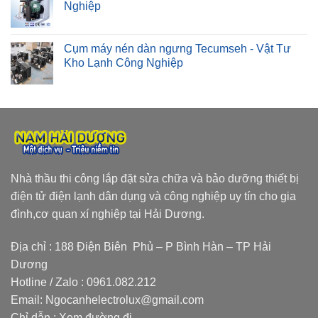
Nghiệp
Cụm máy nén dàn ngưng Tecumseh - Vật Tư
Kho Lạnh Công Nghiệp
Nhà thầu thi công lắp đặt sửa chữa và bảo dưỡng thiết bị
điện tử điện lạnh dân dụng và công nghiệp uy tín cho gia
đình,cơ quan xí nghiệp tại Hải Dương.
Địa chỉ : 188 Điện Biên Phủ – P Bình Hàn – TP Hải
Dương
Hotline / Zalo :
0961.082.212
Email:
Ngocanhelectrolux@gmail.com
Chỉ dẫn :
Xem đường đi