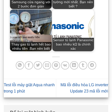
Samsung cửa ngang với
tường mới nhất. Bạn nên
2 bước đơn giản
biết ?
Sensor tủ lạnh Panasonic
Thay gas tủ lạnh hết bao
bao nhiêu kΩ là chính
nhiêu tiền .Bạn nên biết
xác
Test lỗi máy giặt Aqua nhanh
Mã lỗi điều hòa LG inverter
trong 1 phút
Update 23 mã lỗi mới