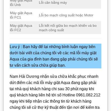
Máy giặt Aqua
Lỗi cân bằng máy
lỗi Unb
Máy giặt Aqua
Lỗi bo mạch công suất hoặc Motor
lỗi FC1
Máy giặt Aqua
Lỗi kết nối giữa bo mạch khiển và bo
lỗi FC2
mạch công suất
Lưu ý : Bạn hãy để lại những bình luận ngay bên
dưới bài viết của chúng tôi về các mã lỗi máy giặt
Aqua của gia đình bạn đang gặp phải chúng tôi sẽ
tư vấn cách sửa chữa giúp bạn.
Nam Hải Dương nhận sửa chữa khắc phục nhanh
dứt điểm các mã lỗi máy giặt Aqua đang gặp phải
tại nhà quý khách hàng chi sau 30 phút ngay khi
quý khách hàng liên hệ tới số Hotline 0961.082.212
ngay khi tiếp nhận các thông tin từ khách hàng
chúng tôi sẽ cử thợ kỹ thuật đến tận nơi để kiểm tra