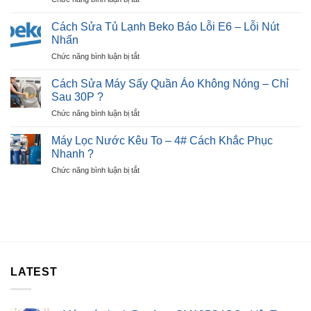
Beko
Nguyên
Cách
Báo
Nhân
Sửa
Lỗi
Cách Sửa Tủ Lạnh Beko Báo Lỗi E6 – Lỗi Nút
?
Bếp
E7
Nhấn
Từ
–
ở
Chức năng bình luận bị tắt
Báo
Ngay
Cách
Lỗi
Tại
Sửa
E2
Cách Sửa Máy Sấy Quần Áo Không Nóng – Chỉ
Nhà
Tủ
Nhanh
Sau 30P ?
?
Lạnh
Chỉ
ở
Chức năng bình luận bị tắt
Beko
Sau
Cách
Báo
30P
Sửa
Lỗi
Máy Lọc Nước Kêu To – 4# Cách Khắc Phục
?
Máy
E6
Nhanh ?
Sấy
–
ở
Chức năng bình luận bị tắt
Quần
Lỗi
Máy
Áo
Nút
Lọc
Không
Nhấn
Nước
Nóng
Kêu
–
To
Chỉ
–
Sau
4#
30P
Cách
?
LATEST
Khắc
Phục
Nhanh