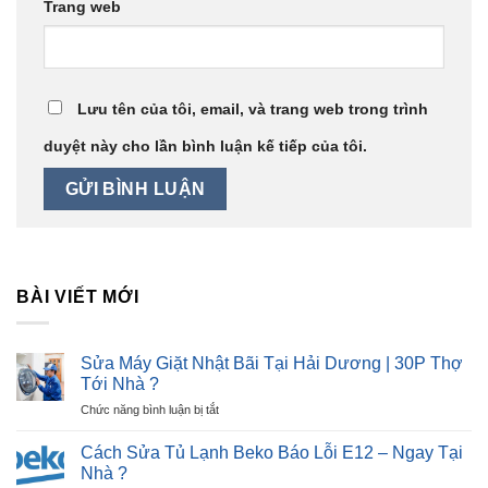
Trang web
Lưu tên của tôi, email, và trang web trong trình
duyệt này cho lần bình luận kế tiếp của tôi.
BÀI VIẾT MỚI
Sửa Máy Giặt Nhật Bãi Tại Hải Dương | 30P Thợ
Tới Nhà ?
ở
Chức năng bình luận bị tắt
Sửa
Máy
Cách Sửa Tủ Lạnh Beko Báo Lỗi E12 – Ngay Tại
Giặt
Nhà ?
Nhật