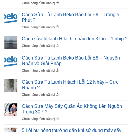
ở
Chức năng bình luận bị tắt
Bãi
Cách
Tại
Sửa
Hải
Cách Sửa Tủ Lạnh Beko Báo Lỗi E9 – Trong 5
Tủ
Dương
Phút ?
Lạnh
|
ở
Chức năng bình luận bị tắt
Beko
30P
Cách
Báo
Thợ
Sửa
Lỗi
Cách sửa tủ lạnh Hitachi nháy đèn 3 lần – 1 nhịp ?
Tới
Tủ
E12
Nhà
ở
Chức năng bình luận bị tắt
Lạnh
–
?
Cách
Beko
Ngay
sửa
Báo
Cách Sửa Tủ Lạnh Beko Báo Lỗi E8 – Nguyên
Tại
tủ
Lỗi
Nhân và Giải Pháp
Nhà
lạnh
E9
?
ở
Chức năng bình luận bị tắt
Hitachi
–
Cách
nháy
Trong
Sửa
đèn
Cách Sửa Tủ Lạnh Hitachi Lỗi 12 Nháy – Cực
5
Tủ
3
Nhanh ?
Phút
Lạnh
lần
?
ở
Chức năng bình luận bị tắt
Beko
–
Cách
Báo
1
Sửa
Lỗi
Cách Sửa Máy Sấy Quần Áo Không Lên Nguồn
nhịp
Tủ
E8
?
Trong 30P ?
Lạnh
–
ở
Chức năng bình luận bị tắt
Hitachi
Nguyên
Cách
Lỗi
Nhân
Sửa
12
5 Lỗi hư hỏng thường gặp khi sử dụng máy sấy
và