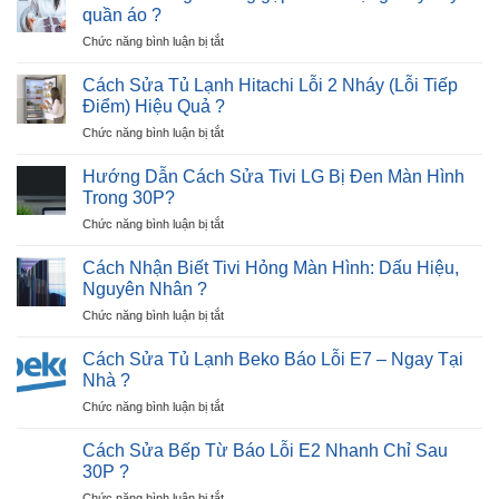
Máy
Nháy
quần áo ?
Giải
Sấy
–
Pháp
ở
Chức năng bình luận bị tắt
Quần
Cực
5
Áo
Nhanh
Lỗi
Không
Cách Sửa Tủ Lạnh Hitachi Lỗi 2 Nháy (Lỗi Tiếp
?
hư
Lên
Điểm) Hiệu Quả ?
hỏng
Nguồn
ở
Chức năng bình luận bị tắt
thường
Trong
Cách
gặp
30P
Sửa
khi
Hướng Dẫn Cách Sửa Tivi LG Bị Đen Màn Hình
?
Tủ
sử
Trong 30P?
Lạnh
dụng
ở
Chức năng bình luận bị tắt
Hitachi
máy
Hướng
Lỗi
sấy
Dẫn
2
Cách Nhận Biết Tivi Hỏng Màn Hình: Dấu Hiệu,
quần
Cách
Nháy
Nguyên Nhân ?
áo
Sửa
(Lỗi
?
ở
Chức năng bình luận bị tắt
Tivi
Tiếp
Cách
LG
Điểm)
Nhận
Bị
Cách Sửa Tủ Lạnh Beko Báo Lỗi E7 – Ngay Tại
Hiệu
Biết
Đen
Nhà ?
Quả
Tivi
Màn
?
ở
Chức năng bình luận bị tắt
Hỏng
Hình
Cách
Màn
Trong
Sửa
Hình:
Cách Sửa Bếp Từ Báo Lỗi E2 Nhanh Chỉ Sau
30P?
Tủ
Dấu
30P ?
Lạnh
Hiệu,
ở
Chức năng bình luận bị tắt