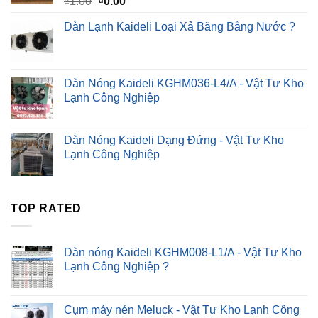
Giá
Giá
₫
1.00
₫
0.00
gốc
hiện
Dàn Lạnh Kaideli Loại Xả Băng Bằng Nước ?
là:
tại
₫1.00.
là:
₫0.00.
Dàn Nóng Kaideli KGHM036-L4/A - Vật Tư Kho
Lạnh Công Nghiệp
Dàn Nóng Kaideli Dạng Đứng - Vật Tư Kho
Lạnh Công Nghiệp
TOP RATED
Dàn nóng Kaideli KGHM008-L1/A - Vật Tư Kho
Lạnh Công Nghiệp ?
Cụm máy nén Meluck - Vật Tư Kho Lạnh Công