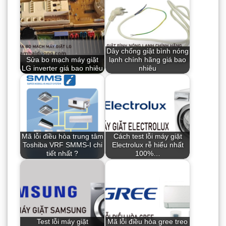
Dây chống giật bình nóng
Sửa bo mạch máy giặt
lạnh chính hãng giá bao
LG inverter giá bao nhiêu
nhiêu
Mã lỗi điều hòa trung tâm
Cách test lỗi máy giặt
Toshiba VRF SMMS-I chi
Electrolux rễ hiểu nhất
tiết nhất ?
100%…
Test lỗi máy giặt
Mã lỗi điều hòa gree treo