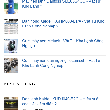
?
Máy nén lạnh Danfoss SM185S4CC - Vật Tư
Kho Lạnh ?
Dàn nóng Kaideli KGHM008-L1/A - Vật Tư Kho
Lạnh Công Nghiệp ?
Cụm máy nén Meluck - Vật Tư Kho Lạnh Công
Nghiệp
Cụm máy nén dàn ngưng Tecumseh - Vật Tư
Kho Lạnh Công Nghiệp
BEST SELLING
Dàn lạnh Kaideli KUDJ040-E2C – Hiệu suất
cao, tiết kiệm điện ?