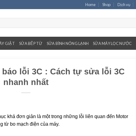
Home
Shop
Dịch vụ
ÁY GIẶT
SỬA BẾP TỪ
SỬA BÌNH NÓNG LẠNH
SỬA MÁY LỌC NƯỚC
báo lỗi 3C : Cách tự sửa lỗi 3C
nhanh nhất
ục khá đơn giản là một trong những lỗi liên quan đến Motor
ng từ bo mạch điện của máy.