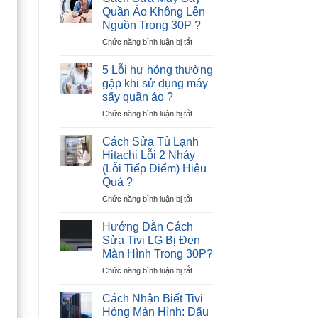
Tủ
–
Quần Áo Không Lên
Lạnh
Nguyên
Nguồn Trong 30P ?
Hitachi
Nhân
ở
Chức năng bình luận bị tắt
Lỗi
và
Cách
12
Giải
Sửa
Nháy
Pháp
5 Lỗi hư hỏng thường
Máy
–
gặp khi sử dụng máy
Sấy
Cực
sấy quần áo ?
Quần
Nhanh
ở
Chức năng bình luận bị tắt
Áo
?
5
Không
Lỗi
Lên
Cách Sửa Tủ Lạnh
hư
Nguồn
Hitachi Lỗi 2 Nháy
hỏng
Trong
(Lỗi Tiếp Điểm) Hiệu
thường
30P
Quả ?
gặp
?
khi
ở
Chức năng bình luận bị tắt
sử
Cách
dụng
Sửa
Hướng Dẫn Cách
máy
Tủ
Sửa Tivi LG Bị Đen
sấy
Lạnh
Màn Hình Trong 30P?
quần
Hitachi
áo
ở
Chức năng bình luận bị tắt
Lỗi
?
Hướng
2
Dẫn
Nháy
Cách Nhận Biết Tivi
Cách
(Lỗi
Hỏng Màn Hình: Dấu
Sửa