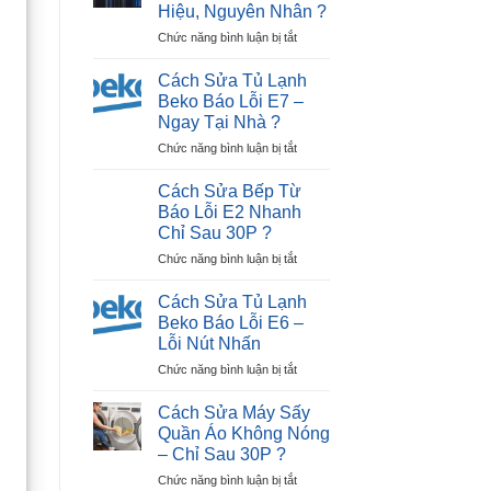
Tiếp
Hiệu, Nguyên Nhân ?
Tivi
Điểm)
ở
Chức năng bình luận bị tắt
LG
Hiệu
Cách
Bị
Quả
Nhận
Đen
?
Cách Sửa Tủ Lạnh
Biết
Màn
Beko Báo Lỗi E7 –
Tivi
Hình
Ngay Tại Nhà ?
Hỏng
Trong
ở
Chức năng bình luận bị tắt
Màn
30P?
Cách
Hình:
Sửa
Dấu
Cách Sửa Bếp Từ
Tủ
Hiệu,
Báo Lỗi E2 Nhanh
Lạnh
Nguyên
Chỉ Sau 30P ?
Beko
Nhân
ở
Chức năng bình luận bị tắt
Báo
?
Cách
Lỗi
Sửa
E7
Cách Sửa Tủ Lạnh
Bếp
–
Beko Báo Lỗi E6 –
Từ
Ngay
Lỗi Nút Nhấn
Báo
Tại
ở
Chức năng bình luận bị tắt
Lỗi
Nhà
Cách
E2
?
Sửa
Nhanh
Cách Sửa Máy Sấy
Tủ
Chỉ
Quần Áo Không Nóng
Lạnh
Sau
– Chỉ Sau 30P ?
Beko
30P
ở
Chức năng bình luận bị tắt
Báo
?