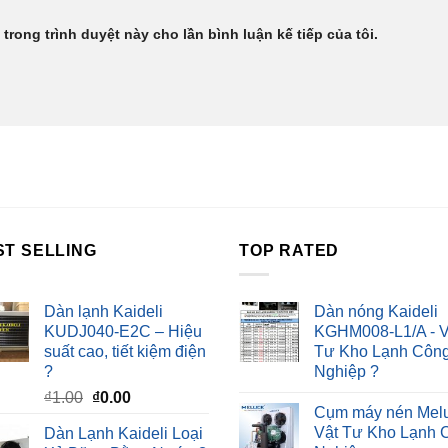
 trong trình duyệt này cho lần bình luận kế tiếp của tôi.
ST SELLING
TOP RATED
Dàn lạnh Kaideli
Dàn nóng Kaideli
KUDJ040-E2C – Hiệu
KGHM008-L1/A - V
suất cao, tiết kiệm điện
Tư Kho Lạnh Côn
?
Nghiệp ?
Giá
Giá
₫
1.00
₫
0.00
Cụm máy nén Melu
gốc
hiện
Vật Tư Kho Lạnh 
Dàn Lạnh Kaideli Loại
là:
tại