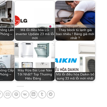
hông Lên
Mã lỗi điều hòa LG
Thay block tủ lạnh giá
 Phòng –
inverter Update 23 mã lỗi
bao nhiêu ! Bảng giá mới
…
mới
nhất ?
hông Cấp
Máy Rửa Bát Loại Nào
Phòng –
Tốt Nhất? Top Thương
Mã lỗi điều hòa Daikin bổ
a…
Hiệu Đáng…
sung 33 mã lỗi mới nhất