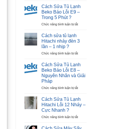
Sửa
Dương
Cách Sửa Tủ Lạnh
Tủ
|
Beko Báo Lỗi E9 –
Lạnh
30P
Trong 5 Phút ?
Beko
Thợ
ở
Chức năng bình luận bị tắt
Báo
Tới
Cách
Lỗi
Nhà
Sửa
E12
?
Cách sửa tủ lạnh
Tủ
–
Hitachi nháy đèn 3
Lạnh
Ngay
lần – 1 nhịp ?
Beko
Tại
ở
Chức năng bình luận bị tắt
Báo
Nhà
Cách
Lỗi
?
sửa
E9
Cách Sửa Tủ Lạnh
tủ
–
Beko Báo Lỗi E8 –
lạnh
Trong
Nguyên Nhân và Giải
Hitachi
5
Pháp
nháy
Phút
đèn
?
ở
Chức năng bình luận bị tắt
3
Cách
lần
Sửa
Cách Sửa Tủ Lạnh
–
Tủ
Hitachi Lỗi 12 Nháy –
1
Lạnh
Cực Nhanh ?
nhịp
Beko
?
ở
Chức năng bình luận bị tắt
Báo
Cách
Lỗi
Sửa
E8
Cách Sửa Máy Sấy