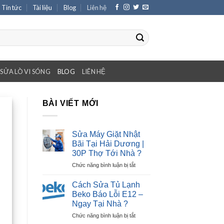
Tin tức
Tài liệu
Blog
Liên hệ
SỬA LÒ VI SÓNG
BLOG
LIÊN HỆ
BÀI VIẾT MỚI
Sửa Máy Giặt Nhật
Bãi Tại Hải Dương |
30P Thợ Tới Nhà ?
ở
Chức năng bình luận bị tắt
Sửa
Máy
Cách Sửa Tủ Lạnh
Giặt
Beko Báo Lỗi E12 –
Nhật
Ngay Tại Nhà ?
Bãi
ở
Chức năng bình luận bị tắt
Tại
Cách
Hải