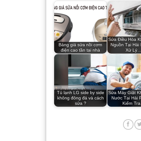
Sửa Điều Hòa K
Bảng giá sửa nồi cơm
Nguồn Tại Hải
điện cao tần tại nhà
Xử Lý
Tủ lạnh LG side by side
Sửa Máy Giặt K
không đông đá và cách
Nước Tại Hải 
sửa ?
Kiểm Tr