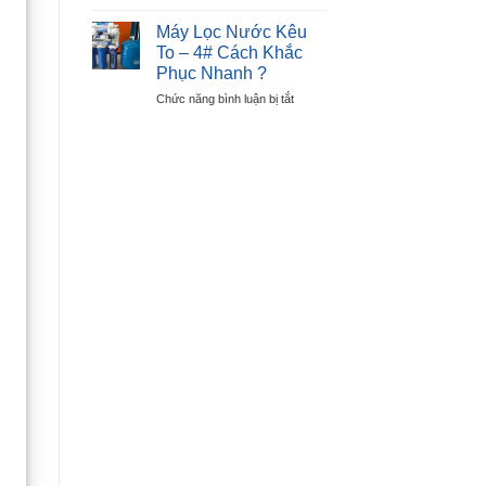
Cách
Lỗi
Sửa
E6
Máy Lọc Nước Kêu
Máy
–
To – 4# Cách Khắc
Sấy
Lỗi
Phục Nhanh ?
Quần
Nút
ở
Chức năng bình luận bị tắt
Áo
Nhấn
Máy
Không
Lọc
Nóng
Nước
–
Kêu
Chỉ
To
Sau
–
30P
4#
?
Cách
Khắc
Phục
Nhanh
?