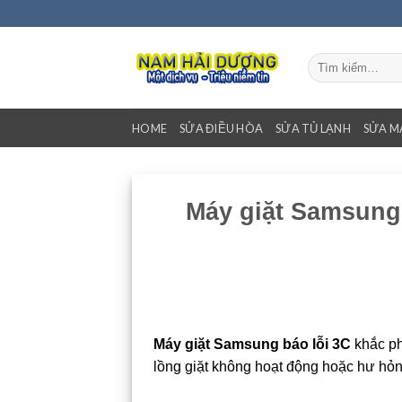
Bỏ
qua
nội
Tìm
dung
kiếm:
HOME
SỬA ĐIỀU HÒA
SỬA TỦ LẠNH
SỬA M
Máy giặt Samsung 
Máy giặt Samsung báo lỗi 3C
khắc ph
lồng giặt không hoạt động hoặc hư hỏ