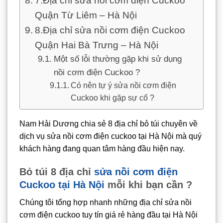
Quận Từ Liêm – Hà Nội
8.Địa chỉ sửa nồi cơm điện Cuckoo
Quận Hai Bà Trưng – Hà Nội
Một số lỗi thường gặp khi sử dụng
nồi cơm điện Cuckoo ?
Có nên tự ý sửa nồi cơm điện
Cuckoo khi gặp sự cố ?
Nam Hải Dương chia sẻ 8 địa chỉ bỏ túi chuyên về
dịch vụ sửa nồi cơm điện cuckoo tại Hà Nội mà quý
khách hàng đang quan tâm hàng đầu hiện nay.
Bỏ túi 8 địa chỉ
sửa nồi cơm điện
Cuckoo tại Hà Nội
mỗi khi bạn cần ?
Chúng tôi tổng hợp nhanh những địa chỉ sửa nồi
cơm điện cuckoo tuy tín giá rẻ hàng đầu tại Hà Nội