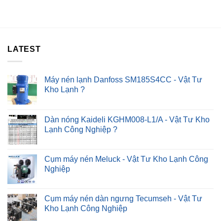
Nước
Nóng
Kêu
–
To
Chỉ
–
Sau
4#
30P
Cách
?
LATEST
Khắc
Phục
Nhanh
?
Máy nén lạnh Danfoss SM185S4CC - Vật Tư
Kho Lạnh ?
Dàn nóng Kaideli KGHM008-L1/A - Vật Tư Kho
Lạnh Công Nghiệp ?
Cụm máy nén Meluck - Vật Tư Kho Lạnh Công
Nghiệp
Cụm máy nén dàn ngưng Tecumseh - Vật Tư
Kho Lạnh Công Nghiệp