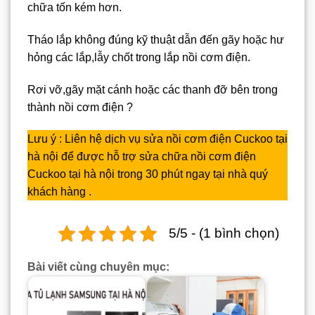
chữa tốn kém hơn.
Tháo lắp không đúng kỹ thuật dẫn đến gãy hoặc hư
hỏng các lắp,lẫy chốt trong lắp nồi cơm điện.
Rơi vỡ,gãy mặt cánh hoặc các thanh đỡ bên trong
thành nồi cơm điện ?
Lưu ý : Liên hệ dịch vụ sửa nồi cơm điện Cuckoo tại
hà nội để được hỗ trợ sửa chữa nồi cơm điện
Cuckoo tại hà nội trong 30 phút ngay tại nhà quý
khách hàng .
5/5 - (1 bình chọn)
Bài viết cùng chuyên mục: