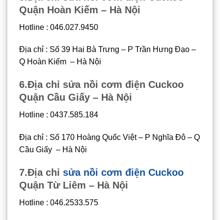
Quận Hoàn Kiếm – Hà Nội
Hotline : 046.027.9450
Địa chỉ : Số 39 Hai Bà Trưng – P Trần Hưng Đạo –
Q Hoàn Kiếm – Hà Nội
6.Địa chỉ sửa nồi cơm điện Cuckoo
Quận Cầu Giấy – Hà Nội
Hotline : 0437.585.184
Địa chỉ : Số 170 Hoàng Quốc Việt – P Nghĩa Đô – Q
Cầu Giấy – Hà Nội
7.Địa chỉ
sửa nồi cơm điện Cuckoo
Quận Từ Liêm – Hà Nội
Hotline : 046.2533.575