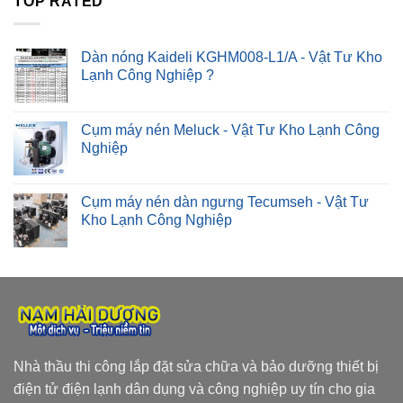
TOP RATED
Dàn nóng Kaideli KGHM008-L1/A - Vật Tư Kho
Lạnh Công Nghiệp ?
Cụm máy nén Meluck - Vật Tư Kho Lạnh Công
Nghiệp
Cụm máy nén dàn ngưng Tecumseh - Vật Tư
Kho Lạnh Công Nghiệp
Nhà thầu thi công lắp đặt sửa chữa và bảo dưỡng thiết bị
điện tử điện lạnh dân dụng và công nghiệp uy tín cho gia