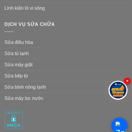
Linh kiện lò vi sóng
DỊCH VỤ SỬA CHỮA
Sửa điều hòa
Sửa tủ lạnh
Sửa máy giặt
Sửa bếp từ
×
Sửa bình nóng lạnh
Sửa máy lọc nước