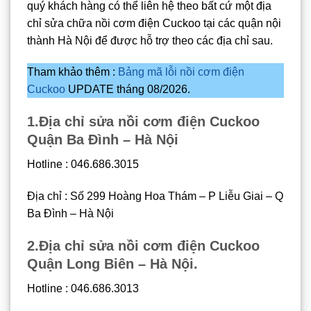
quý khách hàng có thể liên hệ theo bất cứ một địa
chỉ sửa chữa nồi cơm điện Cuckoo tại các quận nội
thành Hà Nội để được hỗ trợ theo các địa chỉ sau.
Tham khảo thêm :
Bảng mã lỗi nồi cơm điện
Cuckoo
UPDATE tháng 08/2026.
1.Địa chỉ sửa nồi cơm điện Cuckoo
Quận Ba Đình – Hà Nội
Hotline : 046.686.3015
Địa chỉ : Số 299 Hoàng Hoa Thám – P Liễu Giai – Q
Ba Đình – Hà Nội
2.Địa chỉ sửa nồi cơm điện Cuckoo
Quận Long Biên – Hà Nội.
Hotline : 046.686.3013