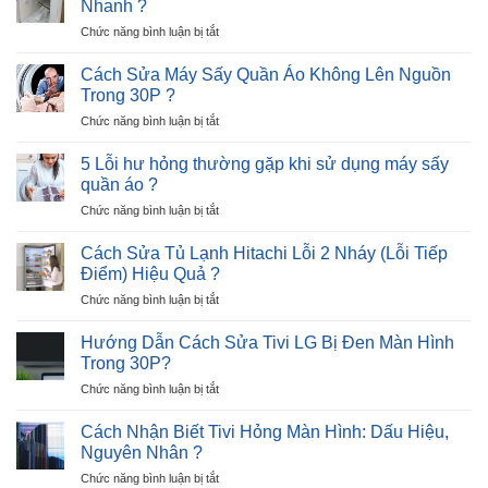
Nhanh ?
Phút
Lạnh
lần
?
ở
Chức năng bình luận bị tắt
Beko
–
Cách
Báo
1
Sửa
Lỗi
Cách Sửa Máy Sấy Quần Áo Không Lên Nguồn
nhịp
Tủ
E8
?
Trong 30P ?
Lạnh
–
ở
Chức năng bình luận bị tắt
Hitachi
Nguyên
Cách
Lỗi
Nhân
Sửa
12
5 Lỗi hư hỏng thường gặp khi sử dụng máy sấy
và
Máy
Nháy
quần áo ?
Giải
Sấy
–
Pháp
ở
Chức năng bình luận bị tắt
Quần
Cực
5
Áo
Nhanh
Lỗi
Không
Cách Sửa Tủ Lạnh Hitachi Lỗi 2 Nháy (Lỗi Tiếp
?
hư
Lên
Điểm) Hiệu Quả ?
hỏng
Nguồn
ở
Chức năng bình luận bị tắt
thường
Trong
Cách
gặp
30P
Sửa
khi
Hướng Dẫn Cách Sửa Tivi LG Bị Đen Màn Hình
?
Tủ
sử
Trong 30P?
Lạnh
dụng
ở
Chức năng bình luận bị tắt
Hitachi
máy
Hướng
Lỗi
sấy
Dẫn
2
Cách Nhận Biết Tivi Hỏng Màn Hình: Dấu Hiệu,
quần
Cách
Nháy
Nguyên Nhân ?
áo
Sửa
(Lỗi
?
ở
Chức năng bình luận bị tắt
Tivi
Tiếp