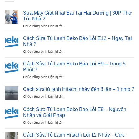
Sửa Máy Giặt Nhật Bãi Tại Hải Dương | 30P Thợ
Tới Nhà ?
ở
Chức năng bình luận bị tắt
Sửa
Máy
Cách Sửa Tủ Lạnh Beko Báo Lỗi E12 – Ngay Tại
Giặt
Nhà ?
Nhật
ở
Chức năng bình luận bị tắt
Bãi
Cách
Tại
Sửa
Hải
Cách Sửa Tủ Lạnh Beko Báo Lỗi E9 – Trong 5
Tủ
Dương
Phút ?
Lạnh
|
ở
Chức năng bình luận bị tắt
Beko
30P
Cách
Báo
Thợ
Sửa
Lỗi
Cách sửa tủ lạnh Hitachi nháy đèn 3 lần – 1 nhịp ?
Tới
Tủ
E12
Nhà
ở
Chức năng bình luận bị tắt
Lạnh
–
?
Cách
Beko
Ngay
sửa
Báo
Cách Sửa Tủ Lạnh Beko Báo Lỗi E8 – Nguyên
Tại
tủ
Lỗi
Nhân và Giải Pháp
Nhà
lạnh
E9
?
ở
Chức năng bình luận bị tắt
Hitachi
–
Cách
nháy
Trong
Sửa
đèn
Cách Sửa Tủ Lạnh Hitachi Lỗi 12 Nháy – Cực
5
Tủ
3