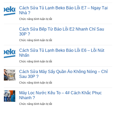
Cách
LG
Điểm)
Nhận
Bị
Cách Sửa Tủ Lạnh Beko Báo Lỗi E7 – Ngay Tại
Hiệu
Biết
Đen
Nhà ?
Quả
Tivi
Màn
?
ở
Chức năng bình luận bị tắt
Hỏng
Hình
Cách
Màn
Trong
Sửa
Hình:
Cách Sửa Bếp Từ Báo Lỗi E2 Nhanh Chỉ Sau
30P?
Tủ
Dấu
30P ?
Lạnh
Hiệu,
ở
Chức năng bình luận bị tắt
Beko
Nguyên
Cách
Báo
Nhân
Sửa
Lỗi
Cách Sửa Tủ Lạnh Beko Báo Lỗi E6 – Lỗi Nút
?
Bếp
E7
Nhấn
Từ
–
ở
Chức năng bình luận bị tắt
Báo
Ngay
Cách
Lỗi
Tại
Sửa
E2
Cách Sửa Máy Sấy Quần Áo Không Nóng – Chỉ
Nhà
Tủ
Nhanh
Sau 30P ?
?
Lạnh
Chỉ
ở
Chức năng bình luận bị tắt
Beko
Sau
Cách
Báo
30P
Sửa
Lỗi
Máy Lọc Nước Kêu To – 4# Cách Khắc Phục
?
Máy
E6
Nhanh ?
Sấy
–
ở
Chức năng bình luận bị tắt
Quần
Lỗi
Máy
Áo
Nút
Lọc
Không
Nhấn