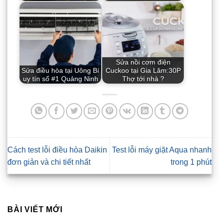
Sửa nồi cơm điện
Sửa điều hòa tại Uông Bí
Cuckoo tại Gia Lâm:30P
uy tín số #1 Quảng Ninh
Thợ tới nhà ?
Cách test lỗi điều hòa Daikin
Test lỗi máy giặt Aqua nhanh
đơn giản và chi tiết nhất
trong 1 phút
BÀI VIẾT MỚI