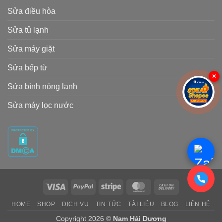
Sửa điều hòa
Sửa tủ lạnh
Sửa máy giặt
Sửa bếp từ
×
Sửa bình nóng lạnh
Sửa máy lọc nước
Visa
PayPal
Stripe
MasterCard
Cash
On
HOME
SHOP
DỊCH VỤ
TIN TỨC
TÀI LIỆU
BLOG
LIÊN HỆ
Delivery
Copyright 2026 ©
Nam Hải Dương