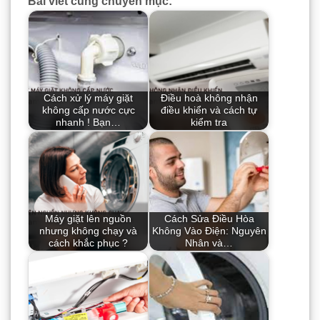
Bài viết cùng chuyên mục:
Cách xử lý máy giặt
Điều hoà không nhận
không cấp nước cực
điều khiển và cách tự
nhanh ! Bạn…
kiểm tra
Máy giặt lên nguồn
Cách Sửa Điều Hòa
nhưng không chạy và
Không Vào Điện: Nguyên
cách khắc phục ?
Nhân và…