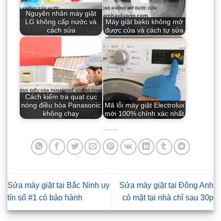
Nguyên nhân máy giặt
LG không cấp nước và
Máy giặt beko không mở
cách sửa
được cửa và cách tự sửa
Cách kiểm tra quạt cục
nóng điều hòa Panasonic
Mã lỗi máy giặt Electrolux
không chạy
mới 100% chính xác nhất
Sửa máy giặt tại Bắc Ninh uy
Sửa máy giặt tại Đông Anh
tín số #1 có bảo hành
có mặt tại nhà chỉ sau 30p