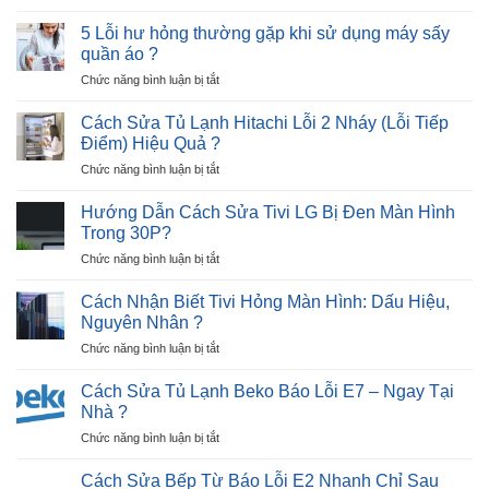
Cách
Lỗi
Nhân
Sửa
12
5 Lỗi hư hỏng thường gặp khi sử dụng máy sấy
và
Máy
Nháy
quần áo ?
Giải
Sấy
–
Pháp
ở
Chức năng bình luận bị tắt
Quần
Cực
5
Áo
Nhanh
Lỗi
Không
Cách Sửa Tủ Lạnh Hitachi Lỗi 2 Nháy (Lỗi Tiếp
?
hư
Lên
Điểm) Hiệu Quả ?
hỏng
Nguồn
ở
Chức năng bình luận bị tắt
thường
Trong
Cách
gặp
30P
Sửa
khi
Hướng Dẫn Cách Sửa Tivi LG Bị Đen Màn Hình
?
Tủ
sử
Trong 30P?
Lạnh
dụng
ở
Chức năng bình luận bị tắt
Hitachi
máy
Hướng
Lỗi
sấy
Dẫn
2
Cách Nhận Biết Tivi Hỏng Màn Hình: Dấu Hiệu,
quần
Cách
Nháy
Nguyên Nhân ?
áo
Sửa
(Lỗi
?
ở
Chức năng bình luận bị tắt
Tivi
Tiếp
Cách
LG
Điểm)
Nhận
Bị
Cách Sửa Tủ Lạnh Beko Báo Lỗi E7 – Ngay Tại
Hiệu
Biết
Đen
Nhà ?
Quả
Tivi
Màn
?
ở
Chức năng bình luận bị tắt
Hỏng
Hình
Cách
Màn
Trong
Sửa
Hình:
Cách Sửa Bếp Từ Báo Lỗi E2 Nhanh Chỉ Sau
30P?