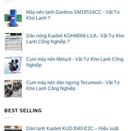
Phục
Nhanh
?
Máy nén lạnh Danfoss SM185S4CC - Vật Tư
Kho Lạnh ?
Dàn nóng Kaideli KGHM008-L1/A - Vật Tư Kho
Lạnh Công Nghiệp ?
Cụm máy nén Meluck - Vật Tư Kho Lạnh Công
Nghiệp
Cụm máy nén dàn ngưng Tecumseh - Vật Tư
Kho Lạnh Công Nghiệp
BEST SELLING
Dàn lạnh Kaideli KUDJ040-E2C – Hiệu suất