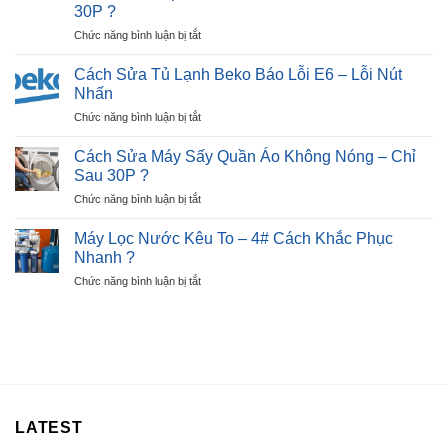
Tủ
Dấu
30P ?
Lạnh
Hiệu,
ở
Chức năng bình luận bị tắt
Beko
Nguyên
Cách
Báo
Nhân
Sửa
Lỗi
Cách Sửa Tủ Lạnh Beko Báo Lỗi E6 – Lỗi Nút
?
Bếp
E7
Nhấn
Từ
–
ở
Chức năng bình luận bị tắt
Báo
Ngay
Cách
Lỗi
Tại
Sửa
E2
Cách Sửa Máy Sấy Quần Áo Không Nóng – Chỉ
Nhà
Tủ
Nhanh
Sau 30P ?
?
Lạnh
Chỉ
ở
Chức năng bình luận bị tắt
Beko
Sau
Cách
Báo
30P
Sửa
Lỗi
Máy Lọc Nước Kêu To – 4# Cách Khắc Phục
?
Máy
E6
Nhanh ?
Sấy
–
ở
Chức năng bình luận bị tắt
Quần
Lỗi
Máy
Áo
Nút
Lọc
Không
Nhấn
Nước
Nóng
Kêu
–
To
Chỉ
–
Sau
4#
30P
Cách
?
LATEST
Khắc