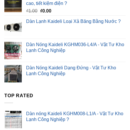
cao, tiết kiệm điện ?
Giá
Giá
₫
1.00
₫
0.00
gốc
hiện
Dàn Lạnh Kaideli Loại Xả Băng Bằng Nước ?
là:
tại
₫1.00.
là:
₫0.00.
Dàn Nóng Kaideli KGHM036-L4/A - Vật Tư Kho
Lạnh Công Nghiệp
Dàn Nóng Kaideli Dạng Đứng - Vật Tư Kho
Lạnh Công Nghiệp
TOP RATED
Dàn nóng Kaideli KGHM008-L1/A - Vật Tư Kho
Lạnh Công Nghiệp ?