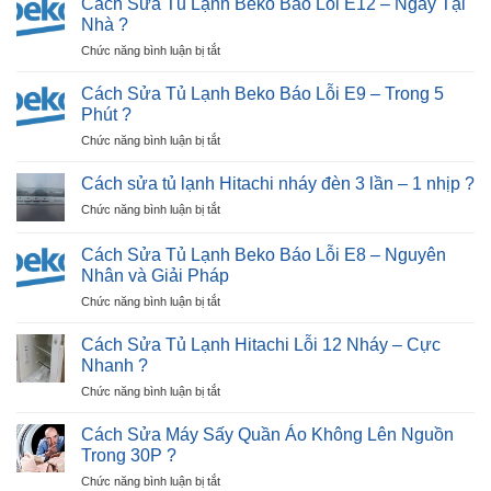
Cách Sửa Tủ Lạnh Beko Báo Lỗi E12 – Ngay Tại
Giặt
Nhà ?
Nhật
ở
Chức năng bình luận bị tắt
Bãi
Cách
Tại
Sửa
Hải
Cách Sửa Tủ Lạnh Beko Báo Lỗi E9 – Trong 5
Tủ
Dương
Phút ?
Lạnh
|
ở
Chức năng bình luận bị tắt
Beko
30P
Cách
Báo
Thợ
Sửa
Lỗi
Cách sửa tủ lạnh Hitachi nháy đèn 3 lần – 1 nhịp ?
Tới
Tủ
E12
Nhà
ở
Chức năng bình luận bị tắt
Lạnh
–
?
Cách
Beko
Ngay
sửa
Báo
Cách Sửa Tủ Lạnh Beko Báo Lỗi E8 – Nguyên
Tại
tủ
Lỗi
Nhân và Giải Pháp
Nhà
lạnh
E9
?
ở
Chức năng bình luận bị tắt
Hitachi
–
Cách
nháy
Trong
Sửa
đèn
Cách Sửa Tủ Lạnh Hitachi Lỗi 12 Nháy – Cực
5
Tủ
3
Nhanh ?
Phút
Lạnh
lần
?
ở
Chức năng bình luận bị tắt
Beko
–
Cách
Báo
1
Sửa
Lỗi
Cách Sửa Máy Sấy Quần Áo Không Lên Nguồn
nhịp
Tủ
E8
?
Trong 30P ?
Lạnh
–
ở
Chức năng bình luận bị tắt
Hitachi
Nguyên