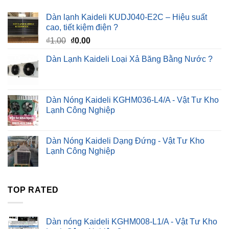
Dàn lạnh Kaideli KUDJ040-E2C – Hiệu suất
cao, tiết kiệm điện ?
Giá
Giá
₫
1.00
₫
0.00
gốc
hiện
Dàn Lạnh Kaideli Loại Xả Băng Bằng Nước ?
là:
tại
₫1.00.
là:
₫0.00.
Dàn Nóng Kaideli KGHM036-L4/A - Vật Tư Kho
Lạnh Công Nghiệp
Dàn Nóng Kaideli Dạng Đứng - Vật Tư Kho
Lạnh Công Nghiệp
TOP RATED
Dàn nóng Kaideli KGHM008-L1/A - Vật Tư Kho