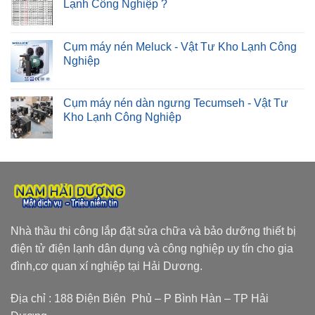
Lạnh Công Nghiệp ?
Cụm máy nén Meluck - Vật Tư Kho Lạnh Công
Nghiệp
Cụm máy nén dàn ngưng Tecumseh - Vật Tư
Kho Lạnh Công Nghiệp
Nhà thầu thi công lắp đặt sửa chữa và bảo dưỡng thiết bị
điện tử điện lạnh dân dụng và công nghiệp uy tín cho gia
đình,cơ quan xí nghiệp tại Hải Dương.
Địa chỉ : 188 Điện Biên Phủ – P Bình Hàn – TP Hải