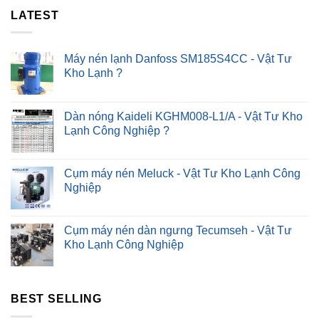
Cách
?
LATEST
Khắc
Phục
Nhanh
?
Máy nén lạnh Danfoss SM185S4CC - Vật Tư
Kho Lạnh ?
Dàn nóng Kaideli KGHM008-L1/A - Vật Tư Kho
Lạnh Công Nghiệp ?
Cụm máy nén Meluck - Vật Tư Kho Lạnh Công
Nghiệp
Cụm máy nén dàn ngưng Tecumseh - Vật Tư
Kho Lạnh Công Nghiệp
BEST SELLING