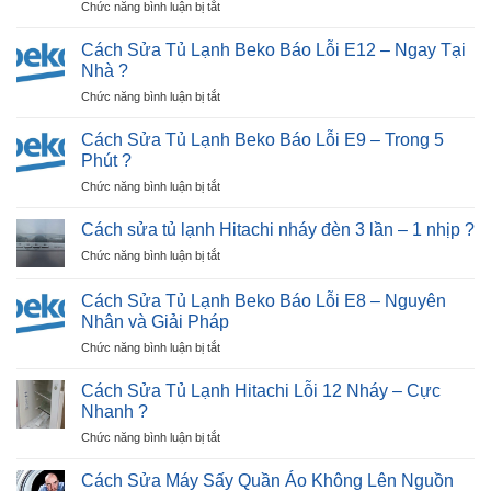
ở
Chức năng bình luận bị tắt
Sửa
Máy
Cách Sửa Tủ Lạnh Beko Báo Lỗi E12 – Ngay Tại
Giặt
Nhà ?
Nhật
ở
Chức năng bình luận bị tắt
Bãi
Cách
Tại
Sửa
Hải
Cách Sửa Tủ Lạnh Beko Báo Lỗi E9 – Trong 5
Tủ
Dương
Phút ?
Lạnh
|
ở
Chức năng bình luận bị tắt
Beko
30P
Cách
Báo
Thợ
Sửa
Lỗi
Cách sửa tủ lạnh Hitachi nháy đèn 3 lần – 1 nhịp ?
Tới
Tủ
E12
Nhà
ở
Chức năng bình luận bị tắt
Lạnh
–
?
Cách
Beko
Ngay
sửa
Báo
Cách Sửa Tủ Lạnh Beko Báo Lỗi E8 – Nguyên
Tại
tủ
Lỗi
Nhân và Giải Pháp
Nhà
lạnh
E9
?
ở
Chức năng bình luận bị tắt
Hitachi
–
Cách
nháy
Trong
Sửa
đèn
Cách Sửa Tủ Lạnh Hitachi Lỗi 12 Nháy – Cực
5
Tủ
3
Nhanh ?
Phút
Lạnh
lần
?
ở
Chức năng bình luận bị tắt
Beko
–
Cách
Báo
1
Sửa
Lỗi
Cách Sửa Máy Sấy Quần Áo Không Lên Nguồn
nhịp