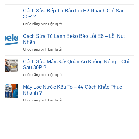
Cách
Màn
Trong
Sửa
Hình:
Cách Sửa Bếp Từ Báo Lỗi E2 Nhanh Chỉ Sau
30P?
Tủ
Dấu
30P ?
Lạnh
Hiệu,
ở
Chức năng bình luận bị tắt
Beko
Nguyên
Cách
Báo
Nhân
Sửa
Lỗi
Cách Sửa Tủ Lạnh Beko Báo Lỗi E6 – Lỗi Nút
?
Bếp
E7
Nhấn
Từ
–
ở
Chức năng bình luận bị tắt
Báo
Ngay
Cách
Lỗi
Tại
Sửa
E2
Cách Sửa Máy Sấy Quần Áo Không Nóng – Chỉ
Nhà
Tủ
Nhanh
Sau 30P ?
?
Lạnh
Chỉ
ở
Chức năng bình luận bị tắt
Beko
Sau
Cách
Báo
30P
Sửa
Lỗi
Máy Lọc Nước Kêu To – 4# Cách Khắc Phục
?
Máy
E6
Nhanh ?
Sấy
–
ở
Chức năng bình luận bị tắt
Quần
Lỗi
Máy
Áo
Nút
Lọc
Không
Nhấn
Nước
Nóng
Kêu
–
To
Chỉ
–
Sau
4#
30P