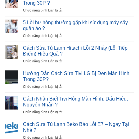
Tủ
E8
?
Trong 30P ?
Lạnh
–
ở
Chức năng bình luận bị tắt
Hitachi
Nguyên
Cách
Lỗi
Nhân
Sửa
12
5 Lỗi hư hỏng thường gặp khi sử dụng máy sấy
và
Máy
Nháy
quần áo ?
Giải
Sấy
–
Pháp
ở
Chức năng bình luận bị tắt
Quần
Cực
5
Áo
Nhanh
Lỗi
Không
Cách Sửa Tủ Lạnh Hitachi Lỗi 2 Nháy (Lỗi Tiếp
?
hư
Lên
Điểm) Hiệu Quả ?
hỏng
Nguồn
ở
Chức năng bình luận bị tắt
thường
Trong
Cách
gặp
30P
Sửa
khi
Hướng Dẫn Cách Sửa Tivi LG Bị Đen Màn Hình
?
Tủ
sử
Trong 30P?
Lạnh
dụng
ở
Chức năng bình luận bị tắt
Hitachi
máy
Hướng
Lỗi
sấy
Dẫn
2
Cách Nhận Biết Tivi Hỏng Màn Hình: Dấu Hiệu,
quần
Cách
Nháy
Nguyên Nhân ?
áo
Sửa
(Lỗi
?
ở
Chức năng bình luận bị tắt
Tivi
Tiếp
Cách
LG
Điểm)
Nhận
Bị
Cách Sửa Tủ Lạnh Beko Báo Lỗi E7 – Ngay Tại
Hiệu
Biết
Đen
Nhà ?
Quả
Tivi
Màn
?
ở
Chức năng bình luận bị tắt
Hỏng
Hình