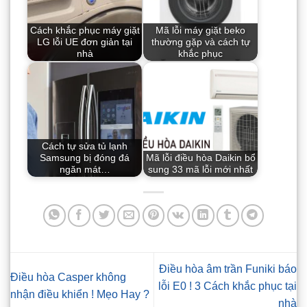
Cách khắc phục máy giặt
Mã lỗi máy giặt beko
LG lỗi UE đơn giản tại
thường gặp và cách tự
nhà
khắc phục
Cách tự sửa tủ lạnh
Samsung bị đóng đá
Mã lỗi điều hòa Daikin bổ
ngăn mát…
sung 33 mã lỗi mới nhất
Điều hòa âm trần Funiki báo
Điều hòa Casper không
lỗi E0 ! 3 Cách khắc phục tại
nhận điều khiển ! Mẹo Hay ?
nhà