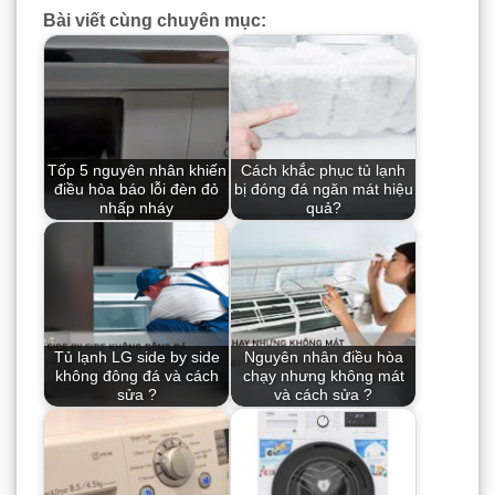
Bài viết cùng chuyên mục:
Tốp 5 nguyên nhân khiến
Cách khắc phục tủ lạnh
điều hòa báo lỗi đèn đỏ
bị đóng đá ngăn mát hiệu
nhấp nháy
quả?
Tủ lạnh LG side by side
Nguyên nhân điều hòa
không đông đá và cách
chạy nhưng không mát
sửa ?
và cách sửa ?