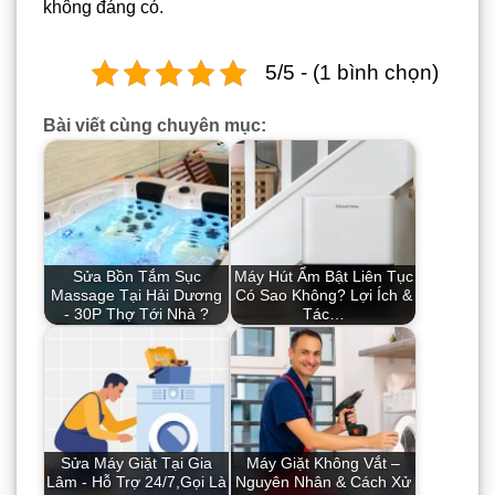
không đáng có.
5/5 - (1 bình chọn)
Bài viết cùng chuyên mục:
Sửa Bồn Tắm Sục
Máy Hút Ẩm Bật Liên Tục
Massage Tại Hải Dương
Có Sao Không? Lợi Ích &
- 30P Thợ Tới Nhà ?
Tác…
Sửa Máy Giặt Tại Gia
Máy Giặt Không Vắt –
Lâm - Hỗ Trợ 24/7,Gọi Là
Nguyên Nhân & Cách Xử