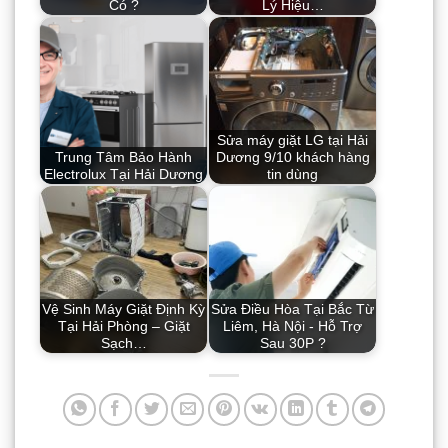
Có ?
Lý Hiệu…
Sửa máy giặt LG tại Hải
Trung Tâm Bảo Hành
Dương 9/10 khách hàng
Electrolux Tại Hải Dương
tin dùng
Vệ Sinh Máy Giặt Định Kỳ
Sửa Điều Hòa Tại Bắc Từ
Tại Hải Phòng – Giặt
Liêm, Hà Nội - Hỗ Trợ
Sạch…
Sau 30P ?