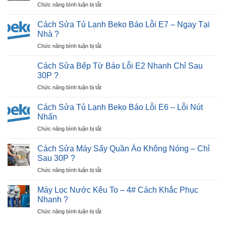
ở
Chức năng bình luận bị tắt
Tivi
Tiếp
Cách
LG
Điểm)
Nhận
Bị
Cách Sửa Tủ Lạnh Beko Báo Lỗi E7 – Ngay Tại
Hiệu
Biết
Đen
Nhà ?
Quả
Tivi
Màn
?
ở
Chức năng bình luận bị tắt
Hỏng
Hình
Cách
Màn
Trong
Sửa
Hình:
Cách Sửa Bếp Từ Báo Lỗi E2 Nhanh Chỉ Sau
30P?
Tủ
Dấu
30P ?
Lạnh
Hiệu,
ở
Chức năng bình luận bị tắt
Beko
Nguyên
Cách
Báo
Nhân
Sửa
Lỗi
Cách Sửa Tủ Lạnh Beko Báo Lỗi E6 – Lỗi Nút
?
Bếp
E7
Nhấn
Từ
–
ở
Chức năng bình luận bị tắt
Báo
Ngay
Cách
Lỗi
Tại
Sửa
E2
Cách Sửa Máy Sấy Quần Áo Không Nóng – Chỉ
Nhà
Tủ
Nhanh
Sau 30P ?
?
Lạnh
Chỉ
ở
Chức năng bình luận bị tắt
Beko
Sau
Cách
Báo
30P
Sửa
Lỗi
Máy Lọc Nước Kêu To – 4# Cách Khắc Phục
?
Máy
E6
Nhanh ?
Sấy
–
ở
Chức năng bình luận bị tắt
Quần
Lỗi
Máy
Áo
Nút