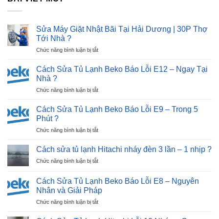
Sửa Máy Giặt Nhật Bãi Tại Hải Dương | 30P Thợ
Tới Nhà ?
ở
Chức năng bình luận bị tắt
Sửa
Máy
Cách Sửa Tủ Lạnh Beko Báo Lỗi E12 – Ngay Tại
Giặt
Nhà ?
Nhật
ở
Chức năng bình luận bị tắt
Bãi
Cách
Tại
Sửa
Hải
Cách Sửa Tủ Lạnh Beko Báo Lỗi E9 – Trong 5
Tủ
Dương
Phút ?
Lạnh
|
ở
Chức năng bình luận bị tắt
Beko
30P
Cách
Báo
Thợ
Sửa
Lỗi
Cách sửa tủ lạnh Hitachi nháy đèn 3 lần – 1 nhịp ?
Tới
Tủ
E12
Nhà
ở
Chức năng bình luận bị tắt
Lạnh
–
?
Cách
Beko
Ngay
sửa
Báo
Cách Sửa Tủ Lạnh Beko Báo Lỗi E8 – Nguyên
Tại
tủ
Lỗi
Nhân và Giải Pháp
Nhà
lạnh
E9
?
ở
Chức năng bình luận bị tắt
Hitachi
–
Cách
nháy
Trong
Sửa
đèn