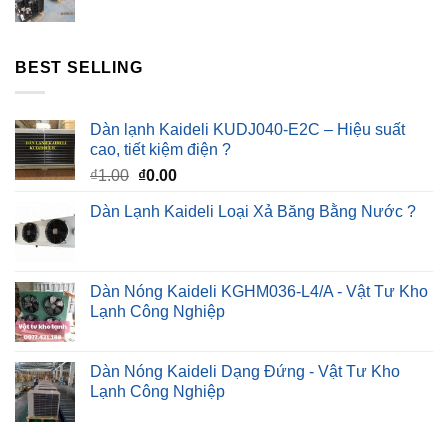
BEST SELLING
Dàn lạnh Kaideli KUDJ040-E2C – Hiệu suất
cao, tiết kiệm điện ?
Giá
Giá
₫
1.00
₫
0.00
gốc
hiện
Dàn Lạnh Kaideli Loại Xả Băng Bằng Nước ?
là:
tại
₫1.00.
là:
₫0.00.
Dàn Nóng Kaideli KGHM036-L4/A - Vật Tư Kho
Lạnh Công Nghiệp
Dàn Nóng Kaideli Dạng Đứng - Vật Tư Kho
Lạnh Công Nghiệp