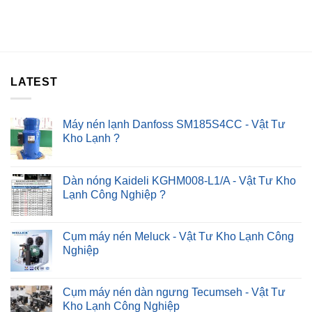
Lọc
Không
Nhấn
Nước
Nóng
Kêu
–
To
Chỉ
–
Sau
4#
30P
Cách
?
LATEST
Khắc
Phục
Nhanh
?
Máy nén lạnh Danfoss SM185S4CC - Vật Tư
Kho Lạnh ?
Dàn nóng Kaideli KGHM008-L1/A - Vật Tư Kho
Lạnh Công Nghiệp ?
Cụm máy nén Meluck - Vật Tư Kho Lạnh Công
Nghiệp
Cụm máy nén dàn ngưng Tecumseh - Vật Tư
Kho Lạnh Công Nghiệp