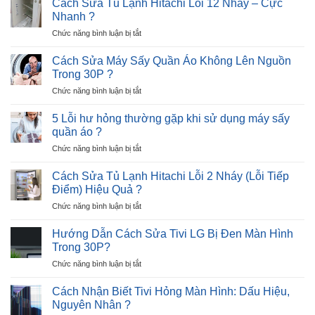
Cách Sửa Tủ Lạnh Hitachi Lỗi 12 Nháy – Cực
5
Tủ
3
Nhanh ?
Phút
Lạnh
lần
?
ở
Chức năng bình luận bị tắt
Beko
–
Cách
Báo
1
Sửa
Lỗi
Cách Sửa Máy Sấy Quần Áo Không Lên Nguồn
nhịp
Tủ
E8
?
Trong 30P ?
Lạnh
–
ở
Chức năng bình luận bị tắt
Hitachi
Nguyên
Cách
Lỗi
Nhân
Sửa
12
5 Lỗi hư hỏng thường gặp khi sử dụng máy sấy
và
Máy
Nháy
quần áo ?
Giải
Sấy
–
Pháp
ở
Chức năng bình luận bị tắt
Quần
Cực
5
Áo
Nhanh
Lỗi
Không
Cách Sửa Tủ Lạnh Hitachi Lỗi 2 Nháy (Lỗi Tiếp
?
hư
Lên
Điểm) Hiệu Quả ?
hỏng
Nguồn
ở
Chức năng bình luận bị tắt
thường
Trong
Cách
gặp
30P
Sửa
khi
Hướng Dẫn Cách Sửa Tivi LG Bị Đen Màn Hình
?
Tủ
sử
Trong 30P?
Lạnh
dụng
ở
Chức năng bình luận bị tắt
Hitachi
máy
Hướng
Lỗi
sấy
Dẫn
2
Cách Nhận Biết Tivi Hỏng Màn Hình: Dấu Hiệu,
quần
Cách
Nháy
Nguyên Nhân ?
áo
Sửa
(Lỗi
?