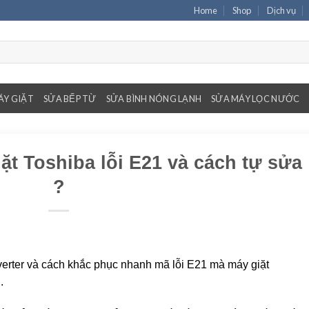
Home
Shop
Dịch vụ
ÁY GIẶT
SỬA BẾP TỪ
SỬA BÌNH NÓNG LẠNH
SỬA MÁY LỌC NƯỚC
t Toshiba lỗi E21 và cách tự sửa
?
verter và cách khắc phục nhanh mã lỗi E21 mà máy giặt
.