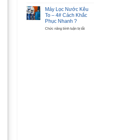
Cách
Lỗi
Sửa
E6
Máy Lọc Nước Kêu
Máy
–
To – 4# Cách Khắc
Sấy
Lỗi
Phục Nhanh ?
Quần
Nút
ở
Chức năng bình luận bị tắt
Áo
Nhấn
Máy
Không
Lọc
Nóng
Nước
–
Kêu
Chỉ
To
Sau
–
30P
4#
?
Cách
Khắc
Phục
Nhanh
?