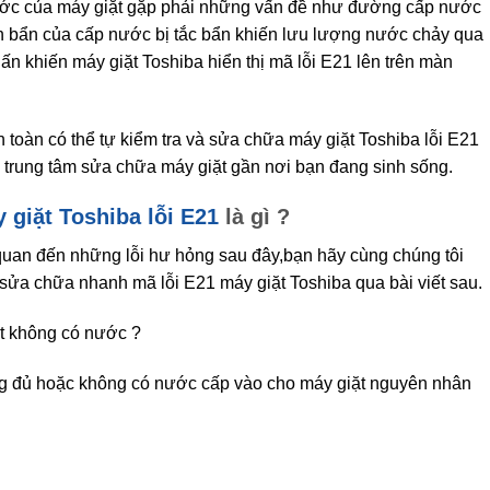
nước của máy giặt gặp phải những vấn đề như đường cấp nước
ặn bẩn của cấp nước bị tắc bẩn khiến lưu lượng nước chảy qua
n khiến máy giặt Toshiba hiển thị mã lỗi E21 lên trên màn
 toàn có thể tự kiểm tra và sửa chữa máy giặt Toshiba lỗi E21
 trung tâm sửa chữa máy giặt gần nơi bạn đang sinh sống.
 giặt Toshiba lỗi E21
là gì ?
quan đến những lỗi hư hỏng sau đây,bạn hãy cùng chúng tôi
à sửa chữa nhanh mã lỗi E21 máy giặt Toshiba qua bài viết sau.
t không có nước ?
g đủ hoặc không có nước cấp vào cho máy giặt nguyên nhân