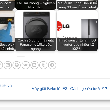
nồi cơm
Tại Hải Phòng – Nguyên
Mã lỗi điều hòa Daikin bổ
tại nhà
Nhân &…
sung 33 mã lỗi mới nhất
Cách sử dụng máy giặt
Trị số sensor tủ lạnh LG
Electrolux
Panasonic 10kg cửa
inverter bao nhiêu kΩ
 xác nhất
ngang
100%…
 E5H và
Máy giặt Beko lỗi E3 : Cách tự sửa từ A-Z ?