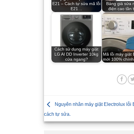
E21 – Cách tự sửa mã lỗi
Bảng giá sửa 
E21…
điện cao tần 
Cách sử dụng máy giặt
LG AI DD Inverter 10kg
Mã lỗi máy giặt 
cửa ngang?
mới 100% chính
Nguyên nhân máy giặt Electrolux lỗi
cách tự sửa.