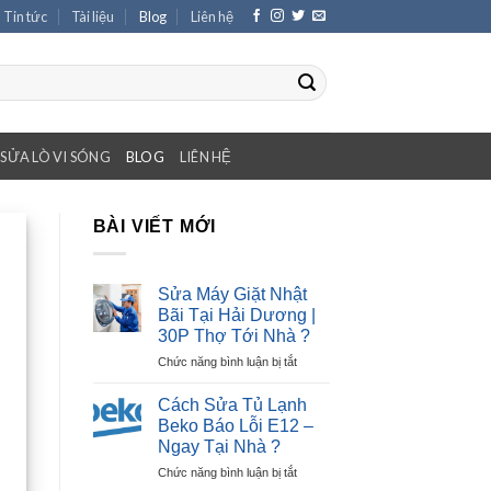
Tin tức
Tài liệu
Blog
Liên hệ
SỬA LÒ VI SÓNG
BLOG
LIÊN HỆ
BÀI VIẾT MỚI
Sửa Máy Giặt Nhật
Bãi Tại Hải Dương |
30P Thợ Tới Nhà ?
ở
Chức năng bình luận bị tắt
Sửa
Máy
Cách Sửa Tủ Lạnh
Giặt
Beko Báo Lỗi E12 –
Nhật
Ngay Tại Nhà ?
Bãi
ở
Chức năng bình luận bị tắt
Tại
Cách
Hải