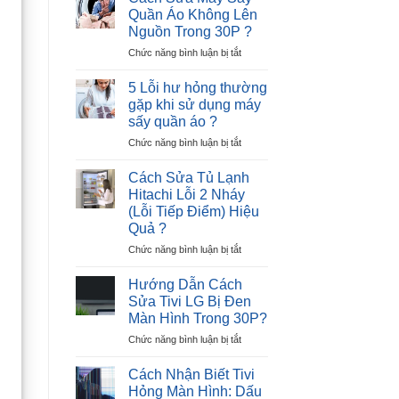
Tủ
–
Quần Áo Không Lên
Lạnh
Nguyên
Nguồn Trong 30P ?
Hitachi
Nhân
ở
Chức năng bình luận bị tắt
Lỗi
và
Cách
12
Giải
Sửa
Nháy
Pháp
5 Lỗi hư hỏng thường
Máy
–
gặp khi sử dụng máy
Sấy
Cực
sấy quần áo ?
Quần
Nhanh
ở
Chức năng bình luận bị tắt
Áo
?
5
Không
Lỗi
Lên
Cách Sửa Tủ Lạnh
hư
Nguồn
Hitachi Lỗi 2 Nháy
hỏng
Trong
(Lỗi Tiếp Điểm) Hiệu
thường
30P
Quả ?
gặp
?
khi
ở
Chức năng bình luận bị tắt
sử
Cách
dụng
Sửa
Hướng Dẫn Cách
máy
Tủ
Sửa Tivi LG Bị Đen
sấy
Lạnh
Màn Hình Trong 30P?
quần
Hitachi
áo
ở
Chức năng bình luận bị tắt
Lỗi
?
Hướng
2
Dẫn
Nháy
Cách Nhận Biết Tivi
Cách
(Lỗi
Hỏng Màn Hình: Dấu
Sửa