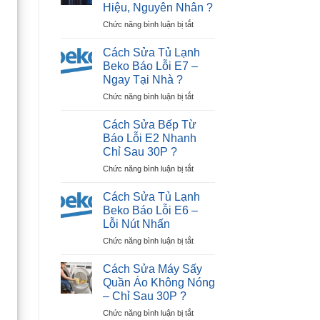
Tiếp
Hiệu, Nguyên Nhân ?
Tivi
Điểm)
ở
Chức năng bình luận bị tắt
LG
Hiệu
Cách
Bị
Quả
Nhận
Đen
?
Cách Sửa Tủ Lạnh
Biết
Màn
Beko Báo Lỗi E7 –
Tivi
Hình
Ngay Tại Nhà ?
Hỏng
Trong
ở
Chức năng bình luận bị tắt
Màn
30P?
Cách
Hình:
Sửa
Dấu
Cách Sửa Bếp Từ
Tủ
Hiệu,
Báo Lỗi E2 Nhanh
Lạnh
Nguyên
Chỉ Sau 30P ?
Beko
Nhân
ở
Chức năng bình luận bị tắt
Báo
?
Cách
Lỗi
Sửa
E7
Cách Sửa Tủ Lạnh
Bếp
–
Beko Báo Lỗi E6 –
Từ
Ngay
Lỗi Nút Nhấn
Báo
Tại
ở
Chức năng bình luận bị tắt
Lỗi
Nhà
Cách
E2
?
Sửa
Nhanh
Cách Sửa Máy Sấy
Tủ
Chỉ
Quần Áo Không Nóng
Lạnh
Sau
– Chỉ Sau 30P ?
Beko
30P
ở
Chức năng bình luận bị tắt
Báo
?