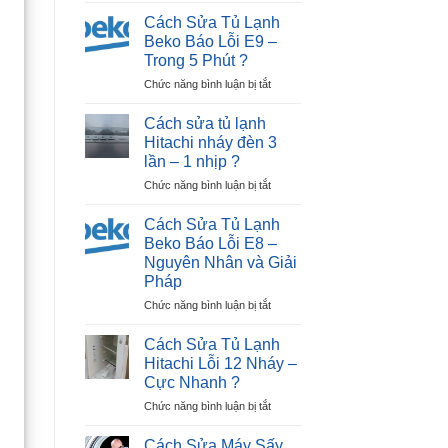
Sửa
Dương
Cách Sửa Tủ Lạnh
Tủ
|
Beko Báo Lỗi E9 –
Lạnh
30P
Trong 5 Phút ?
Beko
Thợ
ở
Chức năng bình luận bị tắt
Báo
Tới
Cách
Lỗi
Nhà
Sửa
E12
?
Cách sửa tủ lạnh
Tủ
–
Hitachi nháy đèn 3
Lạnh
Ngay
lần – 1 nhịp ?
Beko
Tại
ở
Chức năng bình luận bị tắt
Báo
Nhà
Cách
Lỗi
?
sửa
E9
Cách Sửa Tủ Lạnh
tủ
–
Beko Báo Lỗi E8 –
lạnh
Trong
Nguyên Nhân và Giải
Hitachi
5
Pháp
nháy
Phút
đèn
?
ở
Chức năng bình luận bị tắt
3
Cách
lần
Sửa
Cách Sửa Tủ Lạnh
–
Tủ
Hitachi Lỗi 12 Nháy –
1
Lạnh
Cực Nhanh ?
nhịp
Beko
?
ở
Chức năng bình luận bị tắt
Báo
Cách
Lỗi
Sửa
E8
Cách Sửa Máy Sấy