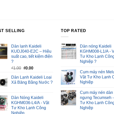
ST SELLING
TOP RATED
Dàn lạnh Kaideli
Dàn nóng Kaideli
KUDJ040-E2C – Hiệu
KGHM008-L1/A - V
suất cao, tiết kiệm điện
Tư Kho Lạnh Côn
?
Nghiệp ?
Giá
Giá
₫
1.00
₫
0.00
Cụm máy nén Melu
gốc
hiện
Vật Tư Kho Lạnh 
Dàn Lạnh Kaideli Loại
là:
tại
Nghiệp
Xả Băng Bằng Nước ?
₫1.00.
là:
₫0.00.
Cụm máy nén dàn
Dàn Nóng Kaideli
ngưng Tecumseh -
KGHM036-L4/A - Vật
Tư Kho Lạnh Côn
Tư Kho Lạnh Công
Nghiệp
Nghiệp