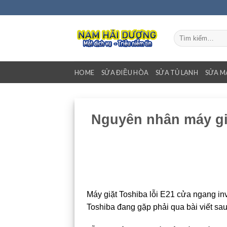
Bỏ
qua
nội
Tìm
dung
kiếm:
HOME
SỬA ĐIỀU HÒA
SỬA TỦ LẠNH
SỬA M
Nguyên nhân máy giặ
Máy giặt Toshiba lỗi E21 cửa ngang in
Toshiba đang gặp phải qua bài viết sau