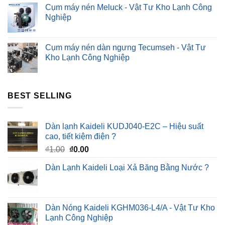
Cụm máy nén Meluck - Vật Tư Kho Lạnh Công
Nghiệp
Cụm máy nén dàn ngưng Tecumseh - Vật Tư
Kho Lạnh Công Nghiệp
BEST SELLING
Dàn lạnh Kaideli KUDJ040-E2C – Hiệu suất
cao, tiết kiệm điện ?
Giá
Giá
₫
1.00
₫
0.00
gốc
hiện
Dàn Lạnh Kaideli Loại Xả Băng Bằng Nước ?
là:
tại
₫1.00.
là:
₫0.00.
Dàn Nóng Kaideli KGHM036-L4/A - Vật Tư Kho
Lạnh Công Nghiệp