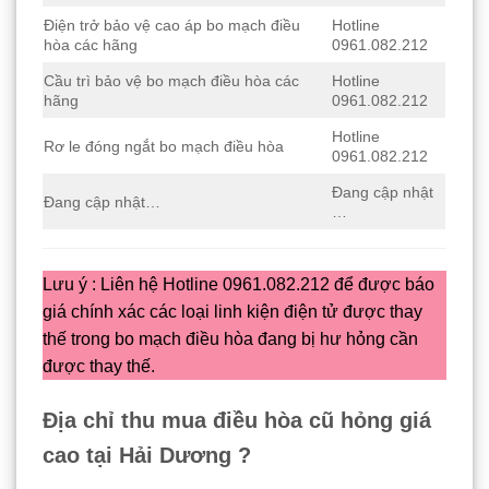
Điện trở bảo vệ cao áp bo mạch điều
Hotline
hòa các hãng
0961.082.212
Cầu trì bảo vệ bo mạch điều hòa các
Hotline
hãng
0961.082.212
Hotline
Rơ le đóng ngắt bo mạch điều hòa
0961.082.212
Đang cập nhật
Đang cập nhật…
…
Lưu ý : Liên hệ Hotline 0961.082.212 để được báo
giá chính xác các loại linh kiện điện tử được thay
thế trong bo mạch điều hòa đang bị hư hỏng cần
được thay thế.
Địa chỉ thu mua điều hòa cũ hỏng giá
cao tại Hải Dương ?