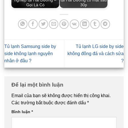
nghiệp tại Hải Dương –
tại Hải Dương có mặt sau
Gọi Là Có
30p
Tủ lạnh Samsung side by
Tủ lạnh LG side by side
side không lạnh nguyên
không đông đá và cách sửa
nhân ở đâu ?
?
Để lại một bình luận
Email của bạn sẽ không được hiển thị công khai.
Các trường bắt buộc được đánh dấu
*
Bình luận
*