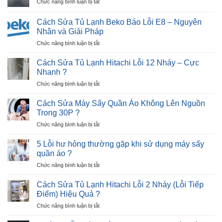
ở
Chức năng bình luận bị tắt
Lạnh
–
?
Cách
Beko
Ngay
sửa
Báo
Cách Sửa Tủ Lạnh Beko Báo Lỗi E8 – Nguyên
Tại
tủ
Lỗi
Nhân và Giải Pháp
Nhà
lạnh
E9
?
ở
Chức năng bình luận bị tắt
Hitachi
–
Cách
nháy
Trong
Sửa
đèn
Cách Sửa Tủ Lạnh Hitachi Lỗi 12 Nháy – Cực
5
Tủ
3
Nhanh ?
Phút
Lạnh
lần
?
ở
Chức năng bình luận bị tắt
Beko
–
Cách
Báo
1
Sửa
Lỗi
Cách Sửa Máy Sấy Quần Áo Không Lên Nguồn
nhịp
Tủ
E8
?
Trong 30P ?
Lạnh
–
ở
Chức năng bình luận bị tắt
Hitachi
Nguyên
Cách
Lỗi
Nhân
Sửa
12
5 Lỗi hư hỏng thường gặp khi sử dụng máy sấy
và
Máy
Nháy
quần áo ?
Giải
Sấy
–
Pháp
ở
Chức năng bình luận bị tắt
Quần
Cực
5
Áo
Nhanh
Lỗi
Không
Cách Sửa Tủ Lạnh Hitachi Lỗi 2 Nháy (Lỗi Tiếp
?
hư
Lên
Điểm) Hiệu Quả ?
hỏng
Nguồn
ở
Chức năng bình luận bị tắt
thường
Trong
Cách
gặp
30P