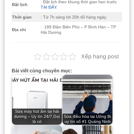
: Đặt lịch theo khung thời gian hẹn trước
Đặt lịch
TẠI ĐÂY
.
Thời gian
: Từ 7h sáng tới 20h tối hàng ngày.
: 188 Điện Biên Phủ – P Bình Hàn – TP
Địa chỉ
Hải Dương
Xếp hạng post
Bài viết cùng chuyên mục:
Sửa máy hút ẩm tại hải
dương – Uy tín 24/7,Gọi
Sửa điều hòa tại Uông Bí
là có
uy tín số #1 Quảng Ninh