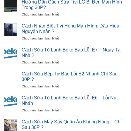
Sửa
khi
Hướng Dẫn Cách Sửa Tivi LG Bị Đen Màn Hình
?
Tủ
sử
Trong 30P?
Lạnh
dụng
ở
Chức năng bình luận bị tắt
Hitachi
máy
Hướng
Lỗi
sấy
Dẫn
2
Cách Nhận Biết Tivi Hỏng Màn Hình: Dấu Hiệu,
quần
Cách
Nháy
Nguyên Nhân ?
áo
Sửa
(Lỗi
?
ở
Chức năng bình luận bị tắt
Tivi
Tiếp
Cách
LG
Điểm)
Nhận
Bị
Cách Sửa Tủ Lạnh Beko Báo Lỗi E7 – Ngay Tại
Hiệu
Biết
Đen
Nhà ?
Quả
Tivi
Màn
?
ở
Chức năng bình luận bị tắt
Hỏng
Hình
Cách
Màn
Trong
Sửa
Hình:
Cách Sửa Bếp Từ Báo Lỗi E2 Nhanh Chỉ Sau
30P?
Tủ
Dấu
30P ?
Lạnh
Hiệu,
ở
Chức năng bình luận bị tắt
Beko
Nguyên
Cách
Báo
Nhân
Sửa
Lỗi
Cách Sửa Tủ Lạnh Beko Báo Lỗi E6 – Lỗi Nút
?
Bếp
E7
Nhấn
Từ
–
ở
Chức năng bình luận bị tắt
Báo
Ngay
Cách
Lỗi
Tại
Sửa
E2
Cách Sửa Máy Sấy Quần Áo Không Nóng – Chỉ
Nhà
Tủ
Nhanh
Sau 30P ?
?
Lạnh
Chỉ