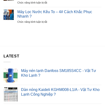
ở
Chức năng bình luận bị tắt
Beko
Sau
Cách
Báo
30P
Sửa
Lỗi
Máy Lọc Nước Kêu To – 4# Cách Khắc Phục
?
Máy
E6
Nhanh ?
Sấy
–
ở
Chức năng bình luận bị tắt
Quần
Lỗi
Máy
Áo
Nút
Lọc
Không
Nhấn
Nước
Nóng
Kêu
–
To
Chỉ
–
Sau
4#
30P
Cách
?
LATEST
Khắc
Phục
Nhanh
?
Máy nén lạnh Danfoss SM185S4CC - Vật Tư
Kho Lạnh ?
Dàn nóng Kaideli KGHM008-L1/A - Vật Tư Kho
Lạnh Công Nghiệp ?