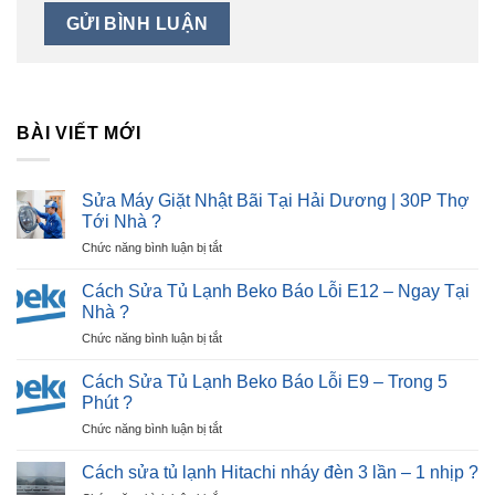
BÀI VIẾT MỚI
Sửa Máy Giặt Nhật Bãi Tại Hải Dương | 30P Thợ
Tới Nhà ?
ở
Chức năng bình luận bị tắt
Sửa
Máy
Cách Sửa Tủ Lạnh Beko Báo Lỗi E12 – Ngay Tại
Giặt
Nhà ?
Nhật
ở
Chức năng bình luận bị tắt
Bãi
Cách
Tại
Sửa
Hải
Cách Sửa Tủ Lạnh Beko Báo Lỗi E9 – Trong 5
Tủ
Dương
Phút ?
Lạnh
|
ở
Chức năng bình luận bị tắt
Beko
30P
Cách
Báo
Thợ
Sửa
Lỗi
Cách sửa tủ lạnh Hitachi nháy đèn 3 lần – 1 nhịp ?
Tới
Tủ
E12
Nhà